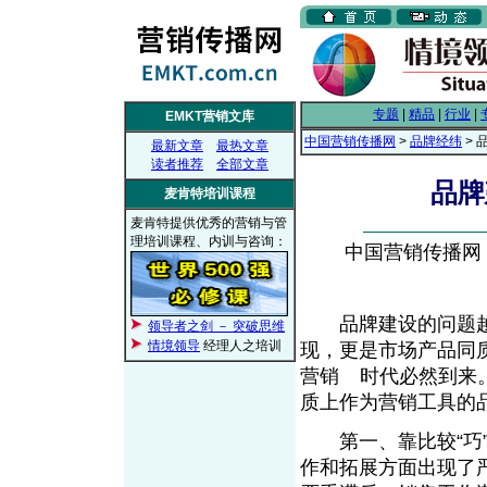
专题
|
精品
|
行业
|
EMKT营销文库
中国营销传播网
>
品牌经纬
> 
最新文章
最热文章
读者推荐
全部文章
品牌
麦肯特培训课程
麦肯特提供优秀的营销与管
理培训课程、内训与咨询：
中国营销传播网， 2
品牌建设的问题越
领导者之剑 － 突破思维
情境领导
经理人之培训
现，更是市场产品同
营销
时代必然到来
From EMKT.com.cn
质上作为营销工具的
第一、靠比较“巧”
作和拓展方面出现了