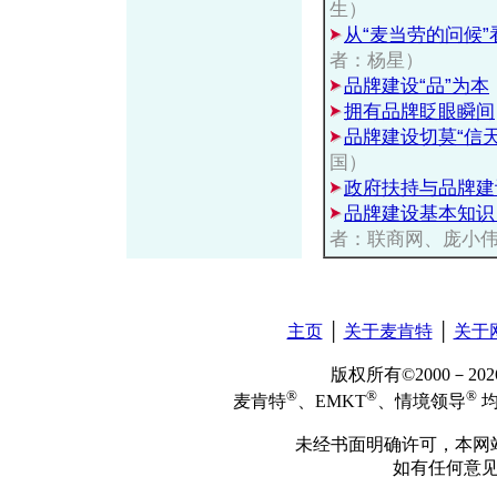
生）
从“麦当劳的问候
者：杨星）
品牌建设“品”为本
拥有品牌眨眼瞬间
品牌建设切莫“信天
国）
政府扶持与品牌建
品牌建设基本知识
者：联商网、庞小
主页
│
关于麦肯特
│
关于
版权所有©2000－2
®
®
®
麦肯特
、EMKT
、情境领导
均
未经书面明确许可，本网
如有任何意