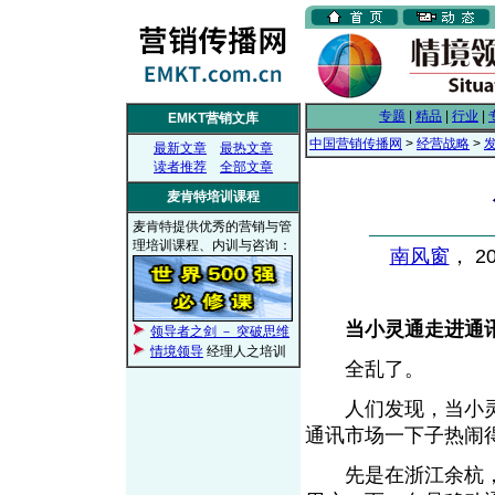
专题
|
精品
|
行业
|
EMKT营销文库
中国营销传播网
>
经营战略
>
最新文章
最热文章
读者推荐
全部文章
麦肯特培训课程
麦肯特提供优秀的营销与管
理培训课程、内训与咨询：
南风窗
， 2
当小灵通走进通
领导者之剑 － 突破思维
情境领导
经理人之培训
全乱了。
人们发现，当小灵通
通讯市场一下子热闹
先是在浙江余杭，