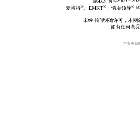
版权所有©2000－2
®
®
®
麦肯特
、EMKT
、情境领导
均
未经书面明确许可，本网
如有任何意
本页更新时间: