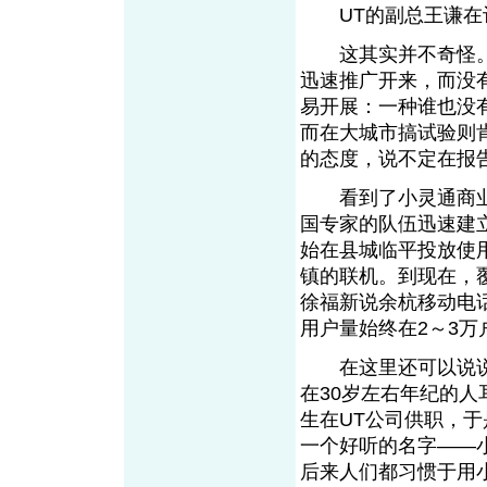
UT的副总王谦在评
这其实并不奇怪。
迅速推广开来，而没
易开展：一种谁也没
而在大城市搞试验则
的态度，说不定在报
看到了小灵通商业价
国专家的队伍迅速建立
始在县城临平投放使
镇的联机。到现在，
徐福新说余杭移动电
用户量始终在2～3万
在这里还可以说说
在30岁左右年纪的
生在UT公司供职，
一个好听的名字——
后来人们都习惯于用