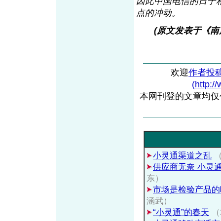
因此中国电信的日子
点的冲动。
(原文发表于《南风
欢迎
作者投
(http:/
本网刊登的文章均仅
小灵通渠道之乱
（
供应商无奈 小灵
东）
市场是检验产品的
涵武）
“小灵通”的春天
（