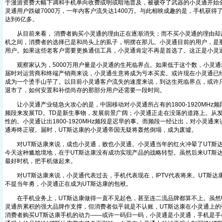
于漫游资费大幅下调和手机单向收费或明或暗地普及，被褫夺了武器的小灵通开始全
灵通用户跌破7000万，一年内客户流失达1400万。与此相映成趣的是，手机获得
达到6亿多。
从目前来看， 消费者购买小灵通的理由正在逐渐消失；而不买小灵通的理由却
机之间，消费者的选择已是和尚头上的虱子，明摆在那儿。小灵通目前的用户，是
用户。如果这些老客户需要更换通信工具，小灵通肯定不再是首选了。这正是小灵
观察家认为，5000万用户量是小灵通的生死临界点。如果低于这个数，小灵通
届时对运营商和终端产销商来说，小灵通生意将成为亏本买卖。或许现在小灵通已
成为一个烫手山芋了。以目前小灵通客户流失的速度来说，到达生死临界点，或许
退市了，如何安置和补偿尚存的那部分用户还需要一段时间。
让小灵通产业链急火攻心的是，中国移动对小灵通所占有的1800-1920MHz
频段来发展TD。TD是新生事物，发展前景广阔；小灵通正走在没落的道路上。从
性的。小灵通让出1800-1920MHz频段是迟早的事。而频段一经让出，对小灵通
通寿终正寝。届时，UT斯达康的小灵通帝国无疑将轰然倒塌，成为废墟。
对UT斯达康来说，成也小灵通，败也小灵通。小灵通当年的红火冲晕了UT斯达
今天这种尴尬境地，在于UT斯达康没有成功实现产品的战略转型。虽然后来UT斯
最好时机，把手机做起来。
对UT斯达康来说，小灵通代表过去，手机代表现在，IPTV代表将来。UT斯达
不提当年勇，小灵通正在成为UT斯达康的包袱。
在手机业务上，UT斯达康做得一直不见起色，甚至连二流品牌都算不上。虽然U
灵通所累积的强大品牌作支撑，但消费者似乎就是不认账，UT斯达康在小灵通上的
消费者购买UT斯达康手机的动力——或许一码归一码，小灵通是小灵通，手机是手