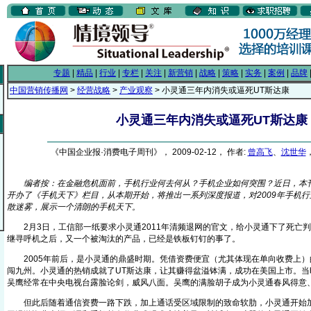
专题
|
精品
|
行业
|
专栏
|
关注
|
新营销
|
战略
|
策略
|
实务
|
案例
|
品牌
中国营销传播网
>
经营战略
>
产业观察
> 小灵通三年内消失或逼死UT斯达康
小灵通三年内消失或逼死UT斯达康
《中国企业报·消费电子周刊》， 2009-02-12， 作者:
曾高飞
、
沈世华
编者按：在金融危机面前，手机行业何去何从？手机企业如何突围？近日，本
开办了《手机天下》栏目，从本期开始，将推出一系列深度报道，对2009年手机
散迷雾，展示一个清朗的手机天下。
2月3日，工信部一纸要求小灵通2011年清频退网的官文，给小灵通下了死亡
继寻呼机之后，又一个被淘汰的产品，已经是铁板钉钉的事了。
2005年前后，是小灵通的鼎盛时期。凭借资费便宜（尤其体现在单向收费上）的
闯九州。小灵通的热销成就了UT斯达康，让其赚得盆溢钵满，成功在美国上市。当
吴鹰经常在中央电视台露脸论剑，威风八面。吴鹰的满脸胡子成为小灵通春风得意
但此后随着通信资费一路下跌，加上通话受区域限制的致命软肋，小灵通开始加速