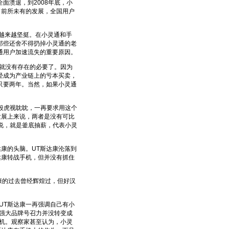
面溃退，到2008年底，小
了前所未有的发展，全国用户
越来越坚挺。在小灵通和手
那些还舍不得扔掉小灵通的老
通用户加速流失的重要原因。
就没有存在的必要了。因为
经成为产业链上的亏本买卖，
只要两年。当然，如果小灵通
频段虎视眈眈，一再要求用这个
发展上来说，两者是没有可比
来说，就是釜底抽薪，代表小灵
康的头脑。UT斯达康沦落到
达康转战手机，但并没有抓住
康的过去曾经辉煌过，但好汉
T斯达康一再强调自己有小
强大品牌号召力并没转变成
机。观察家甚至认为，小灵