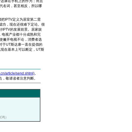
斯达康在手机上的作为；而且
代名词，甚至相反，所以哪
把IPTV定义为居室第二需
以成功，现在还很难下定论。很
IPTV的发展前景。居家娱
，电视产业都十分成熟和完
即使撇开电视不论，消费者选
对于UT斯达康一直在提倡的
么现在基本上可以断定，UT斯
article/send.shtml)
。
点，敬请读者注意判断。
）
：张鸿）