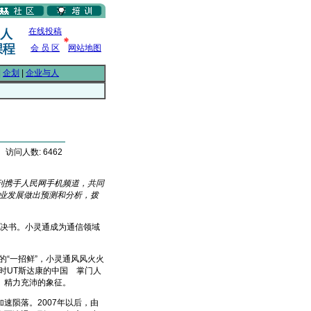
在线投稿
会 员 区
网站地图
|
企划
|
企业与人
， 访问人数: 6462
刊携手人民网手机频道，共同
行业发展做出预测和分析，拨
判决书。小灵通成为通信领域
“一招鲜”，小灵通风风火火
时UT斯达康的中国
掌门人
From EMKT.com.cn
、精力充沛的象征。
陨落。2007年以后，由