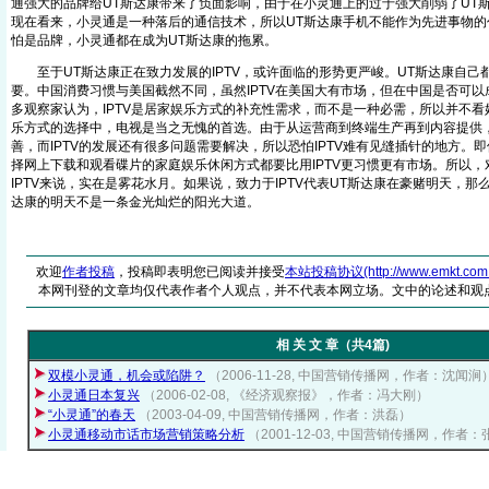
通强大的品牌给UT斯达康带来了负面影响，由于在小灵通上的过于强大削弱了UT
现在看来，小灵通是一种落后的通信技术，所以UT斯达康手机不能作为先进事物的
怕是品牌，小灵通都在成为UT斯达康的拖累。
至于UT斯达康正在致力发展的IPTV，或许面临的形势更严峻。UT斯达康自己都
要。中国消费习惯与美国截然不同，虽然IPTV在美国大有市场，但在中国是否可
多观察家认为，IPTV是居家娱乐方式的补充性需求，而不是一种必需，所以并不看好
乐方式的选择中，电视是当之无愧的首选。由于从运营商到终端生产再到内容提供
善，而IPTV的发展还有很多问题需要解决，所以恐怕IPTV难有见缝插针的地方。
择网上下载和观看碟片的家庭娱乐休闲方式都要比用IPTV更习惯更有市场。所以，
IPTV来说，实在是雾花水月。如果说，致力于IPTV代表UT斯达康在豪赌明天，那
达康的明天不是一条金光灿烂的阳光大道。
欢迎
作者投稿
，投稿即表明您已阅读并接受
本站投稿协议(http://www.emkt.com.cn/
本网刊登的文章均仅代表作者个人观点，并不代表本网立场。文中的论述和观
相 关 文 章（共4篇)
双模小灵通，机会或陷阱？
（2006-11-28, 中国营销传播网，作者：沈闻涧
小灵通日本复兴
（2006-02-08, 《经济观察报》，作者：冯大刚）
“小灵通”的春天
（2003-04-09, 中国营销传播网，作者：洪磊）
小灵通移动市话市场营销策略分析
（2001-12-03, 中国营销传播网，作者