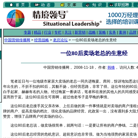
专题
|
精品
|
行业
|
专栏
|
关注
|
新营销
|
战略
|
策略
|
实务
|
案例
|
品牌
中国营销传播网
>
经营战略
>
老总论坛
> 一位80后卖场老总的生意经
一位80后卖场老总的生意经
中国营销传播网， 2008-11-18， 作者:
韩锋
， 访问人数: 4
笔者近日与一位地级市家居大卖场的老总一同共进晚宴。席间，惊讶地知悉这位
年出生的，不折不扣的80后，其貌不扬，但经营思路，非常了得。这位年轻的80
白手起家、赫赫有名的人物。经过晚宴一番谈话，笔者和在座的其他人的共同感受
蓝而胜于蓝。这位80后后生可畏啊，超过他老爷子是早晚的事情。
这位80后老总接手其父亲衣钵、上任后做的第一件事情就是对卖场的商户涨租
牌的商户、提高卖场的档次、强化卖场的品牌经营。此政策一出，没有遇到多大阻
赞赏，增强了品牌商户对卖场的信心。
这位80后老总说，做卖场很简单，就两句话：一是要让所有的商户挣钱、二是
这位80后老总经营的危机意识、超前意识也非常强。做为当地强势的家居卖场