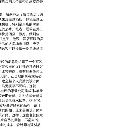
在周边的几个富裕县建立连锁
讲，虽然他从没做过酒店，没
从来没做过酒店，但我做过无
便快捷，特别是离店的时候，
服的热水。笔者，经常在外出
和快捷酒店，做好、做到位
好点子，他说，酒店可以为卖
自己的大卖场来消费，毕竟，
的顾客可以提供一晚星级酒店
年轻的老总刚组建了一个家装
家装公司的设计师通过给顾客
司比较特殊，没有雇佣任何设
天堂”。让当地的所有家装公
、建立起个人品牌的设计师，
，马无夜草不肥吗，这就
把自己的家装公司建成“私单天
VIP会员。并为这些会员提
师提供茶水饮料。这个“私
卖场商户经营的品牌，设计
牌的回扣，原来是由设计师向
设计师。这样，这位老总的家
拿自己的回扣，不必向“乞
通的成本，设计师与建材品