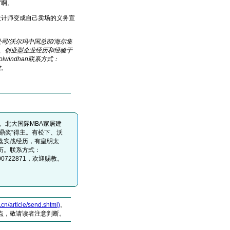
”啊。
计师变成自己卖场的义务宣
公司/沃尔玛中国总部/海尔集
、创业型企业经历和经验于
coolwindhan联系方式：
教。
。北大国际MBA家居建
金鼎奖“得主。有松下、沃
盘实战经历，有皇明太
历。联系方式：
QQ:200722871，欢迎赐教。
article/send.shtml)
。
点，敬请读者注意判断。