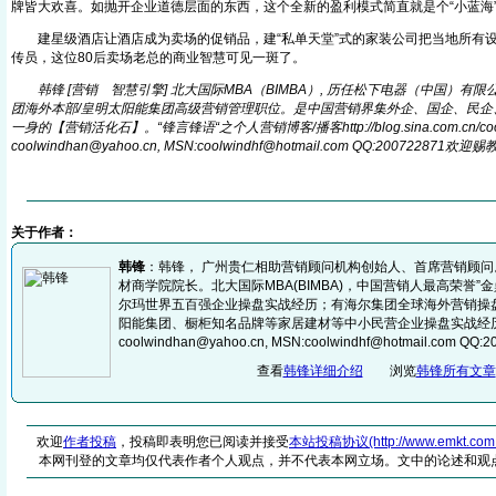
牌皆大欢喜。如抛开企业道德层面的东西，这个全新的盈利模式简直就是个“小蓝海
建星级酒店让酒店成为卖场的促销品，建“私单天堂”式的家装公司把当地所有设
传员，这位80后卖场老总的商业智慧可见一斑了。
韩锋 [营销
智慧引擎] 北大国际MBA（BIMBA）, 历任松下电器（中国）有限
From EMKT.com.cn
团海外本部/皇明太阳能集团高级营销管理职位。是中国营销界集外企、国企、民企
一身的【营销活化石】。“锋言锋语“之个人营销博客/播客http://blog.sin
a
.com.cn/
coolwindhan@yaho
o
.cn, MSN:coolwindhf@hotmai
l
.com QQ:200722871欢迎赐
关于作者：
韩锋
：韩锋， 广州贵仁相助营销顾问机构创始人、首席营销顾问
材商学院院长。北大国际MBA(BIMBA)，中国营销人最高荣誉”
尔玛世界五百强企业操盘实战经历；有海尔集团全球海外营销操
阳能集团、橱柜知名品牌等家居建材等中小民营企业操盘实战经
coolwindhan@yahoo.cn, MSN:coolwindhf@hotmail.com 
查看
韩锋详细介绍
浏览
韩锋所有文章
欢迎
作者投稿
，投稿即表明您已阅读并接受
本站投稿协议(http://www.emkt.com.cn/
本网刊登的文章均仅代表作者个人观点，并不代表本网立场。文中的论述和观