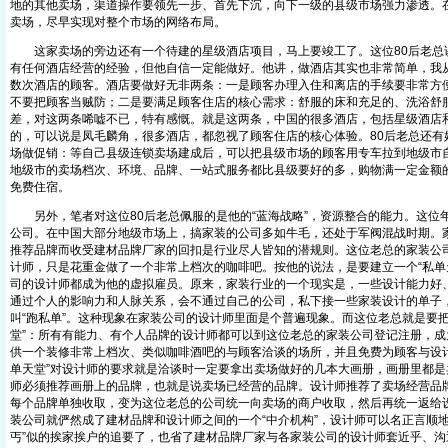
地的其他卖场，渠道操作要领先一步、首先下沉，向下一级的县级市场强力渗透。
卖场，尽早实现对整个市场的网络布局。
这家卖场的旁边还有一个待建的星级酒店项目，马上要竣工了。这位80后老总
有任何酒店经营的经验，但他自信一定能做好。他讲，做酒店其实也非常简单，我
数次酒店的顾客。酒店要做好无非两条：一是顾客办理入住和离店的手续要非常方
不要把顾客当贼防；二是要满足顾客住店的核心需求：舒服的床和充足的、洗浴舒
差，对这两条唏嘘不已，特有感慨。就是这两条，中国的很多酒店，包括星级酒店
的，可以说是凤毛麟角，很多酒店，都忽视了顾客住店的核心体验。80后老总还有
场做促销：等自己县级连锁卖场建成后，可以把县级市场的顾客用专车拉到地级市
地级市的卖场档次、环境、品牌、一站式服务都比县级要好的多，购物满一定金额
免费住宿。
另外，笔者对这位80后老总佩服的是他的“蓝海战略”，资源整合的能力。这位
公司。在中国大部分地级市场上，搞家装的公司多如牛毛，还处于军阀混战时期。
推荐品牌而收受建材品牌厂家的回扣是行业尽人皆知的潜规则。这位老总的家装公
计师，只是花重金做了一个非常上档次的咖啡吧。按他的说法，是要建立一个“私单
司的设计师都成为他的虚拟雇员。原来，家装行业的一个现实是，一些设计能力好
通过个人的影响力和人脉关系，会不通过自己的公司，私下接一些家装设计的单子
叫“跑私单”。这种现象在家装公司的设计师里面是个普遍现象。而这位老总就是要
堂”：所有有能力、有个人品牌的设计师都可以到这位老总的家装公司登记注册，成为
供一个装修非常上档次、类似咖啡酒吧的与顾客洽谈的场所，并且免费为顾客与设计
单天堂”对设计师的要求就是洽谈时一定要拿出卖场做好的几本大画册，画册里都是
师必须推荐画册上的品牌，也就是说卖场已经营的品牌。设计师推荐了卖场经营品
每个品牌单独收取，变为这位老总的公司统一向卖场的商户收取，然后再统一返给
装公司就俨然成了建材品牌和设计师之间的一个“中介机构”，设计师可以名正言顺地
丐”似的挨家挨户的追要了，也省了建材品牌厂家与各家装公司的设计师套近乎、沟