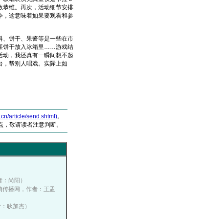
敢恭维。再次，活动细节安排
伞，这意味着如果要观看和参
、饼干、果酱等是一些在市
某饼干放入冰箱里……游戏结
活动，我还真有一瞬间想不起
台，帮别人唱戏。实际上如
article/send.shtml)
。
点，敬请读者注意判断。
作者：尚阳）
中国营销传播网，作者：王孟
作者：耿加杰）