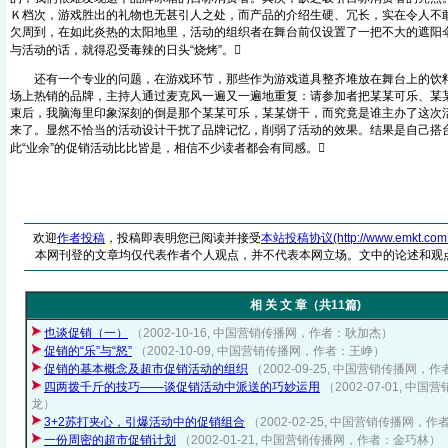
Ｋ档次，游戏胜出的礼物也无甚引人之处，而产品的介绍生硬、冗长，实在令人不
欠周到，在如此炎热的太阳地里，活动的组织者在舞台前仅设置了一把不大的遮阳
与活动的话，就得忍受毒辣的日头“烧烤”。
还有一个专业的问题，在游戏环节，那些作为游戏道具整齐堆放在舞台上的饮料
场上热销的品牌，主持人通过麦克风一遍又一遍地重复：请参加者把某某可乐、某
束后，我脑海里印象深刻的倒是那个某某可乐，某某饼干，而究竟是谁主办了这次
来了。显然不恰当的活动设计干扰了品牌记忆，削弱了活动的效果。结果是自己搭
此“业余”的促销活动比比皆是，相信不少读者都会有同感。
欢迎
作者投稿
，投稿即表明您已阅读并接受
本站投稿协议(http://www.emkt.com.cn/
本网刊登的文章均仅代表作者个人观点，并不代表本网立场。文中的论述和观
相 关 文 章（共11篇)
也谈促销（一）
（2002-10-16, 中国营销传播网，作者：耿加杰）
促销的“乐”与“怒”
（2002-10-09, 中国营销传播网，作者：王峥）
促销的基本概念及超市促销活动的组织
（2002-09-25, 中国营销传播网，
四两拨千斤的技巧——谈促销活动中派送的巧妙运用
（2002-07-01, 
龙）
3+2苏打夹心，引爆活动中的促销组合
（2002-02-25, 中国营销传播网，
一份周密的超市促销计划
（2002-01-21, 中国营销传播网，作者：金巧林）