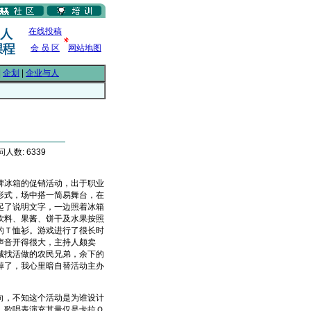
在线投稿
会 员 区
网站地图
|
企划
|
企业与人
问人数: 6339
冰箱的促销活动，出于职业
形式，场中搭一简易舞台，在
起了说明文字，一边照着冰箱
饮料、果酱、饼干及水果按照
的Ｔ恤衫。游戏进行了很长时
声音开得很大，主持人颇卖
城找活做的农民兄弟，余下的
掉了，我心里暗自替活动主办
，不知这个活动是为谁设计
。歌唱表演充其量仅是卡拉Ｏ