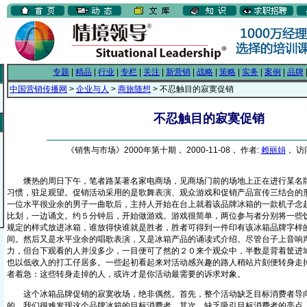
专题
|
精品
|
行业
|
专栏
|
关注
|
新营销
|
战略
|
策略
|
实务
|
案例
|
品牌
中国营销传播网
>
企业与人
>
商旅随想
> 不忍触目的寂寞促销
不忍触目的寂寞促销
《销售与市场》2000年第十期， 2000-11-08， 作者:
赖丽娟
， 访
燠热的周日下午，笔者路某著名家电商场，见商场门前的场地上正在进行某名牌
习惯，驻足观望。促销活动采用的是歌舞表演、观众游戏和促销产品宣传三结合的
一位水平很业余的男子一曲歌后，主持人开始在台上就着该品牌冰箱的一款机子念
比划，一边诵文。约５分钟后，开始做游戏。游戏很简单，两位参与者分别将一些
规定的样式放进冰箱，谁放得快谁就是胜者，胜者可得到一件印有该冰箱品牌字样
间。然后又是水平业余的唱歌表演，又是冰箱产品的诵读式介绍。尽管台子上音响
力，但台下观看的人并没多少，一目便可了然的２０来个观众中，半数是背着筐进
也以低收入的打工仔居多。一些起初看起来对活动感兴趣的路人稍站片刻便转身走
者着急：这些转身走掉的人，或许才是你活动最需要的诉求对象。
这个冰箱品牌促销的寂寞收场，绝非偶然。首先，整个活动缺乏目标消费者导向
的，我们很难发现这个品牌冰箱的目标消费者。其次，缺乏吸引目标消费者的亮点