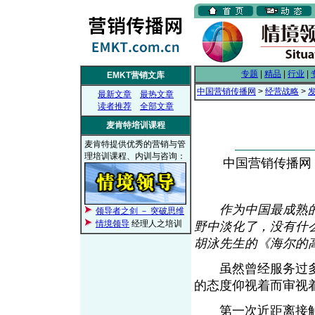
专题
|
精品
|
行业
|
EMKT营销文库
中国营销传播网
>
经营战略
>
最新文章
最热文章
读者推荐
全部文章
麦肯特培训课程
麦肯特提供优秀的营销与管
理培训课程、内训与咨询：
中国营销传播网， 2
作为中国最成熟
领导者之剑 － 突破思维
情境领导
经理人之培训
野中淡化了，没有什
胡泳先生的《海尔的
虽然曾经服务过多
的态度仰视着而审视
第一次近距离接触