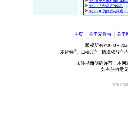
海尔是个不折不扣的坏榜
海尔：光华背后的危机
（
海尔SBU的效度与限度－
主页
│
关于麦肯特
│
关于
版权所有©2000－2
®
®
®
麦肯特
、EMKT
、情境领导
均
未经书面明确许可，本网
如有任何意
本页更新时间: