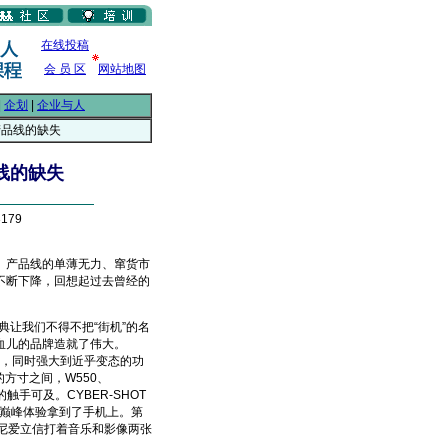
在线投稿
会 员 区
网站地图
|
企划
|
企业与人
产品线的缺失
线的缺失
179
产品线的单薄无力、窜货市
不断下降，回想起过去曾经的
让我们不得不把“街机”的名
血儿的品牌造就了伟大。
鸡群，同时强大到近乎变态的功
方寸之间，W550、
触手可及。CYBER-SHOT
种巅峰体验拿到了手机上。第
索尼爱立信打着音乐和影像两张