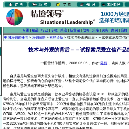
专题
|
精品
|
行业
|
专栏
|
关注
|
新营销
|
战略
|
策略
|
实务
|
案例
|
品牌
中国营销传播网
>
营销策略
>
营销诊所
> 技术与外观的背后－－试探索尼爱立信
技术与外观的背后－－试探索尼爱立信产品
中国营销传播网， 2008-06-06， 作者:
陈辉
， 访问人数: 3
自从索尼与爱立信两大巨头合并以来，相信没有遇到过像目前这么困难的局面。
场的横行无忌、消费者信心的急剧下滑，让整个索尼爱立信在渠道商心目中的地位
橙色风暴，那段风光不断似乎早已远去。
索尼与爱立信合并之后的第一款令业界惊动的机器应该是T618，那款蓝牙的经典
号给到它。当索尼的影像音乐联合上爱立信一直以来笑傲群雄的通信技术，这个混
K750在06年的那个春天应运而来，200万像素的拍照手机在30万的主流中鹤立
能让手机业内的玩家不得不惊叹再三。W系列也再次将索尼的顶尖娱乐融入了手机的
W700、W800、W810这一系列的WALKMAN手机使消费者明白了原来音乐就这么的
是索尼的一项影像技术，在索尼的相机上有着广泛的应用，K790也再一次的将这
一款320万疝气闪光灯的影像手机K790切切实实的让业界震惊了一把。那时候的
王牌，讨好着消费者的同时也在让自己的市场份额不断攀升。