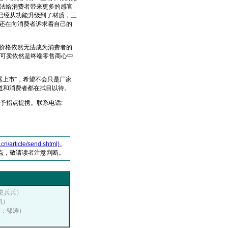
无法给消费者带来更多的感官
传已经从功能升级到了材质，三
还在向消费者诉求着自己的
价格依然无法成为消费者的
无机可卖依然是终端零售商心中
上市”，希望不会只是厂家
道和消费者都在拭目以待。
予指点提携。联系电话:
article/send.shtml)
。
点，敬请读者注意判断。
：史兵兵）
凯）
作者：邬涛）