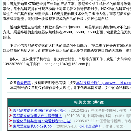
善，可是要知道K750已经是三年前的产品了啊。索尼爱立信手机技术的触顶导致
享受，竞争品牌更是在外观及功能上对索尼爱立信进行着封杀。NOKIA的品牌宣
星也在推广其自有的滑盖经典，LG更是把触摸技术做到了出神入化，而索尼爱立信
直板或者滑盖，无论哪一块板都不能成为自己的长板，受挫也是自然。
近期索尼爱立信推出了两款新品W350和W380，可是平庸的功能和相对不低的
宠儿。渠道终端的主推机器依然维持在W580、S500、K530上面，索尼爱立信
的痛。
不过相信索尼爱立信这两大巨头的结晶的创新能力，“第二季度还会再有5款机器
对经销商的敷衍之词，而在重新创新之后的索尼爱立信能否突破目前的天花板，渠
[]本人一直从业于手机行业，依次负责销售、市场等方面工作，欢迎广大前辈给
13923076802,电子邮件: canglang1840@16
3
.com [/i]
欢迎
作者投稿
，投稿即表明您已阅读并接受
本站投稿协议(http://www.emkt.com.cn/
本网刊登的文章均仅代表作者个人观点，并不代表本网立场。文中的论述和观
相 关 文 章（共4篇)
索尼爱立信更名 国产索爱祸兮福兮
（2012-02-28, 中国营销传播网，作者
索尼爱立信渠道之伤，源于谁？
（2010-08-18, 中国营销传播网，作者：熊
体验化手机与营销：索爱影音“冲击波”
（2005-07-22, 中国营销传播网，
索尼爱立信从Cold到Cool
（2003-09-10,
《环球企业家》
，作者：项文）