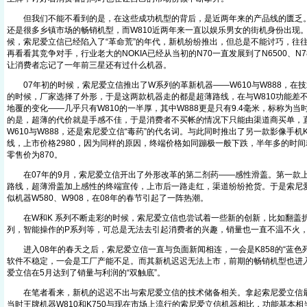
但我们不能不看到的是，在这些成功机型的背后，是近两年来的产品线的匮乏。K
还是很多乡镇市场的畅销机型，而W810近两年来一直以娱乐男女的街机身份出现。
候，索尼爱立信已经陷入了“革命荒”的年代，新机纷纷推出，但总是不能讨巧，往
再看看其竞争对手，行业老大的NOKIA已经从当初的N70一直发展到了N6500、
让消费者忘记了一年前三星还有过什么机器。
07年初的时候，索尼爱立信推出了W系列的革新机器——W610与W888，在
的时候，厂家选择了外形，于是这两款机器走的都是超薄路线，在与W810功能差
地覆的变化——几乎只有W810的一半厚，其中W888更是只有9.4毫米，标称为
的是，超薄的代价就是手感不佳，于是消费者不买帐的情况下只能由渠道商买单，
W610与W888，还是索尼爱立信“毒药”的代名词。与此同时推出了另一款影像手机
线，上市价格2980，因为同样的原因，终端价格如同蹦极一般下跌，半年多的时
零售价为870。
在07年的9月，索尼爱立信开出了外形改革的第二剂药——感性滑盖。第一款上市
路线，超薄滑盖加上感性的终端宣传，上市后一路走红，渠道纷纷抢货。于是索尼
似机器W580、W908，在08年的春节引起了一阵热潮。
在W和K 系列不断走彩的时候，索尼爱立信也尝试着一些新的创新，比如翻盖折
列，智能操作的P系列等，可总是无法去引起消费者的兴趣，销量也一直不温不火
进入08年的春天之后，索尼爱立信一直与负面新闻相连，一会是K858的“蓝色
软件不稳定，一会是工厂产能不足。而其新机迟迟无法上市，前期的畅销机型也进
爱立信在5月达到了销量与利润的“双触底”。
在笔者看来，新机的迟迟不出与索尼爱立信的技术储备相关。拿起索尼爱立信最
当时王牌机器W810和K750与现在市场上流行的索尼爱立信机器相比，功能基本