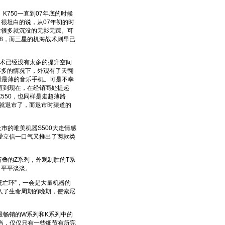
750一直到07年底的时候
很坦白的说，从07年初的时
往很多就沉没的无影无踪。可
N78，而三星的机海战术则早已
技术已经没有太多的提升空间
不多的情况下，外观有了天翻
当时最薄的音乐手机。可是不幸
直到现在，在经销商处提起
K550，也同样是走超薄路
间就退市了，而退市时渠道的
的唯美机器S500大走情感
爱立信一口气又推出了两款类
叠的Z系列，外观制胜的T系
，平平淡淡。
死亡环”，一会是大量机器的
入了生命周期的晚期，使索尼
畅销的W系列和K系列中的
相当，仅仅只有一些细节有所完