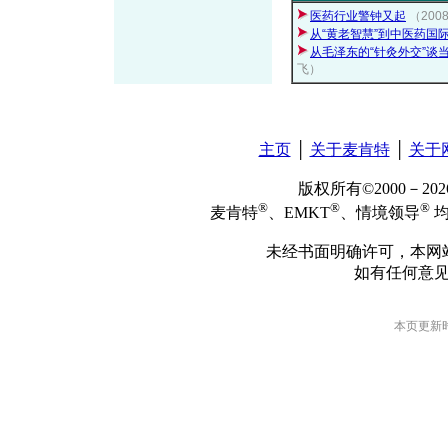
医药行业警钟又起
（200
从“黄老智慧”到中医药国
从毛泽东的“针灸外交”谈当
飞）
主页
│
关于麦肯特
│
关于
版权所有©2000－2
®
®
®
麦肯特
、EMKT
、情境领导
均
未经书面明确许可，本网
如有任何意
本页更新时间: