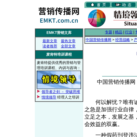
专题
|
精品
|
行业
|
EMKT营销文库
中国营销传播网
>
经营战略
>
最新文章
最热文章
读者推荐
全部文章
麦肯特培训课程
麦肯特提供优秀的营销与管
理培训课程、内训与咨询：
中国营销传播网， 2
领导者之剑 － 突破思维
情境领导
经理人之培训
何以解忧？唯有诚
之急是加强行业自律
立足之本，发展之基
会效益的双赢。
一种假药刊登违法广