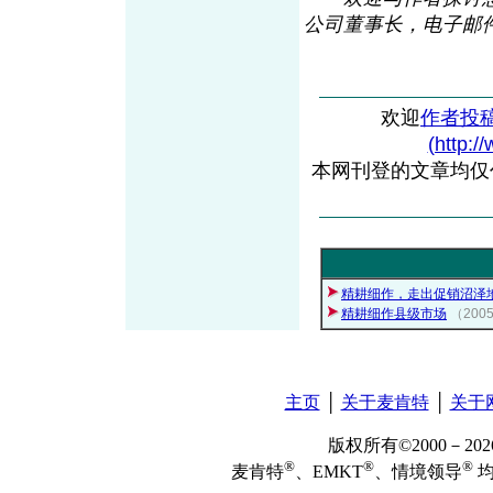
公司董事长，电子邮件： 
欢迎
作者投
(http:/
本网刊登的文章均仅
精耕细作，走出促销沼泽
精耕细作县级市场
（200
主页
│
关于麦肯特
│
关于
版权所有©2000－2
®
®
®
麦肯特
、EMKT
、情境领导
均