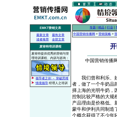
专题
|
精品
|
行业
|
EMKT营销文库
中国营销传播网
>
营销策略
>
最新文章
最热文章
读者推荐
全部文章
开
麦肯特培训课程
麦肯特提供优秀的营销与管
理培训课程、内训与咨询：
中国营销传播网， 
我们曾和利乐、娃哈
领导者之剑 － 突破思维
情境领导
经理人之培训
者，做了一个牛奶品
择上海的光明牛奶，
控制比较严格的大规
产品理由是价格低、
蒙牛和伊利共同制造
个概念获得了不少年