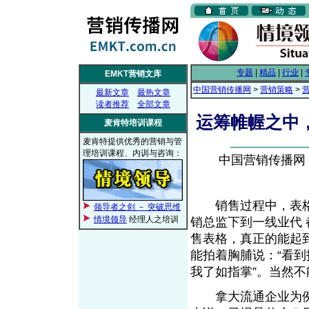
专题
|
精品
|
行业
|
EMKT营销文库
中国营销传播网
>
营销策略
>
最新文章
最热文章
读者推荐
全部文章
运筹帷幄之中
麦肯特培训课程
麦肯特提供优秀的营销与管
理培训课程、内训与咨询：
中国营销传播网， 2
销售过程中，表格
领导者之剑 － 突破思维
情境领导
经理人之培训
销总监下到一线业代
售表格，真正的能起
能拍着胸脯说：“看
我了如指掌”。当然
拿大流通企业为例