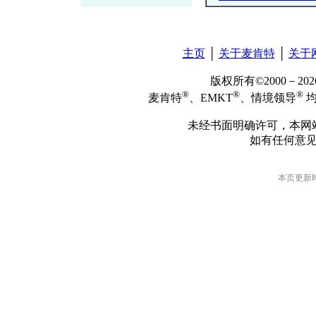
主页
│
关于麦肯特
│
关于
版权所有©2000－2
®
®
®
麦肯特
、EMKT
、情境领导
均
未经书面明确许可，本网
如有任何意
本页更新时间: