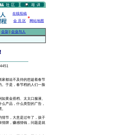
在线投稿
会 员 区
网站地图
|
企划
|
企业与人
！
4451
家都迫不及待的想趁着春节
的。于是，春节档的人们一脸
如黄金搭档、太太口服液、
什么产品，什么类型的广告，
惯。
情节，大意是过年了，孩子
亲情牌，赚感情钱，问题是就