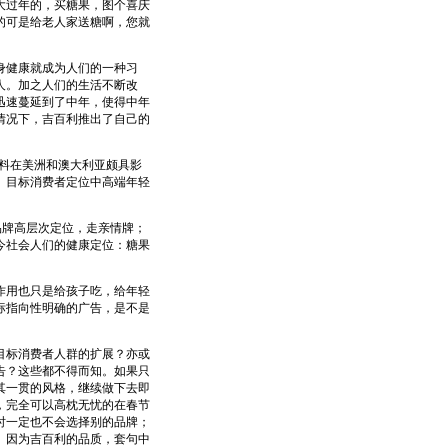
过年的，买糖果，图个喜庆
的可是给老人家送糖啊，您就
身健康就成为人们的一种习
人。加之人们的生活不断改
迅速蔓延到了中年，使得中年
情况下，吉百利推出了自己的
料在美洲和澳大利亚颇具影
。目标消费者定位中高端年轻
牌高层次定位，走亲情牌；
今社会人们的健康定位：糖果
。
用也只是给孩子吃，给年轻
标指向性明确的广告，是不是
标消费者人群的扩展？亦或
告？这些都不得而知。如果只
其一贯的风格，继续做下去即
，完全可以高枕无忧的在春节
时一定也不会选择别的品牌；
、因为吉百利的品质，套句中