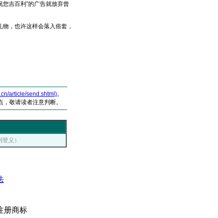
祝您吉百利”的广告就放弃曾
物，也许这样会落入俗套，
article/send.shtml)
。
点，敬请读者注意判断。
：刘登义）
法
注册商标