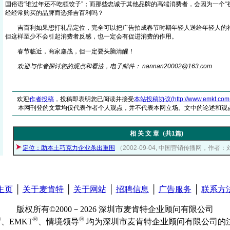
国俗语“谁过年还不吃顿饺子”；而那些忠诚于其他品牌的高端消费者，会因为一个“
经经常购买的品脾而选择吉百利吗？
吉百利如果想打礼品定位，完全可以把广告拍成春节时期年轻人送给年轻人的礼
但这样至少不会引起消费者反感，也一定会有促进消费的作用。
春节临近，商家鏖战，但一定要头脑清醒！
欢迎与作者探讨您的观点和看法，电子邮件： nannan20002@16
3
.com
欢迎
作者投稿
，投稿即表明您已阅读并接受
本站投稿协议(http://www.emkt.com.cn/
本网刊登的文章均仅代表作者个人观点，并不代表本网立场。文中的论述和观
相 关 文 章（共1篇)
定位：助本土巧克力企业杀出重围
（2002-09-04, 中国营销传播网，作者
主页
│
关于麦肯特
│
关于网站
│
招聘信息
│
广告服务
│
联系方
版权所有©2000－2026 深圳市麦肯特企业顾问有限公司
®
®
®
、EMKT
、情境领导
均为深圳市麦肯特企业顾问有限公司的