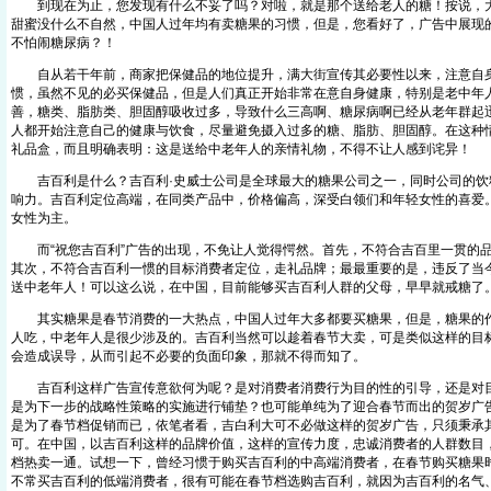
到现在为止，您发现有什么不妥了吗？对啦，就是那个送给老人的糖！按说，大
甜蜜没什么不自然，中国人过年均有卖糖果的习惯，但是，您看好了，广告中展现
不怕闹糖尿病？！
自从若干年前，商家把保健品的地位提升，满大街宣传其必要性以来，注意自
惯，虽然不见的必买保健品，但是人们真正开始非常在意自身健康，特别是老中年
善，糖类、脂肪类、胆固醇吸收过多，导致什么三高啊、糖尿病啊已经从老年群起
人都开始注意自己的健康与饮食，尽量避免摄入过多的糖、脂肪、胆固醇。在这种
礼品盒，而且明确表明：这是送给中老年人的亲情礼物，不得不让人感到诧异！
吉百利是什么？吉百利·史威士公司是全球最大的糖果公司之一，同时公司的饮
响力。吉百利定位高端，在同类产品中，价格偏高，深受白领们和年轻女性的喜爱
女性为主。
而“祝您吉百利”广告的出现，不免让人觉得愕然。首先，不符合吉百里一贯的品
其次，不符合吉百利一惯的目标消费者定位，走礼品牌；最最重要的是，违反了当
送中老年人！可以这么说，在中国，目前能够买吉百利人群的父母，早早就戒糖了
其实糖果是春节消费的一大热点，中国人过年大多都要买糖果，但是，糖果的作
人吃，中老年人是很少涉及的。吉百利当然可以趁着春节大卖，可是类似这样的目
会造成误导，从而引起不必要的负面印象，那就不得而知了。
吉百利这样广告宣传意欲何为呢？是对消费者消费行为目的性的引导，还是对目
是为下一步的战略性策略的实施进行铺垫？也可能单纯为了迎合春节而出的贺岁广
是为了春节档促销而已，依笔者看，吉白利大可不必做这样的贺岁广告，只须秉承
可。在中国，以吉百利这样的品牌价值，这样的宣传力度，忠诚消费者的人群数目
档热卖一通。试想一下，曾经习惯于购买吉百利的中高端消费者，在春节购买糖果
不常买吉百利的低端消费者，很有可能在春节档选购吉百利，就因为吉百利的名气