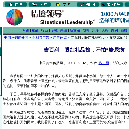
专题
|
精品
|
行业
|
专栏
|
关注
|
新营销
|
战略
|
策略
|
实务
|
案例
|
品牌
中国营销传播网
>
企划与广告
>
广告评点
> 吉百利：眼红礼品档，不怕“糖尿病”！
吉百利：眼红礼品档，不怕“糖尿病”
中国营销传播网， 2007-02-02， 作者:
吕志男
， 访问人数: 
春节如同一个红火的炸弹，炸得人心雀跃，炸得商家沸腾。每一个人，每一个商
发生点什么，借着春节上演点什么，最最重要的是，想利用春节达到各种各样的目
的热忱，春节档的商家一片的红火。
于是，早早地各种各样的春节档商家广告就已充斥了整个屏幕。保健品广告，例
静心口服液；快餐类广告，麦当劳、肯定基；酒水类：金六福、可口可乐……无论
大家都在讲述同一个主题：团圆、回家、送礼，切合春节的喜庆，符合中国人的习
可就在这个时候，笔者突然在电视上，见到了这样一个广告。广告开始是煽情的
回家给老人送上礼物，老人在不经意见看到了礼物，其实这些都是无可厚非的，打
在礼物被打开的同时，我们看到了什么？一盒吉百利糖！上面写的“祝您吉百利”！