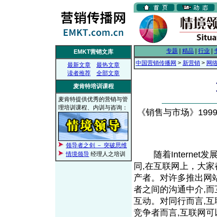
专题
|
精品
|
行业
|
EMKT营销文库
中国营销传播网
>
新营销
>
网
最新文章
最热文章
读者推荐
全部文章
麦肯特培训课程
麦肯特提供优秀的营销与管
理培训课程、内训与咨询：
《销售与市场》1999年
领导者之剑 － 突破思维
随着Internet
情境领导
经理人之培训
同,在互联网上，大家
产者。对许多推出网
者之间的沟通中介,
互动。对同行而言,
竞争者而言,互联网