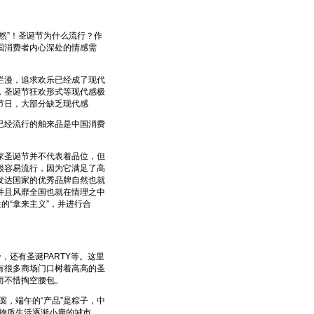
”！圣诞节为什么流行？作
国消费者内心深处的情感需
漫，追求欢乐已经成了现代
，圣诞节狂欢形式等现代感极
节日，大部分缺乏现代感
经流行的舶来品是中国消费
圣诞节并不代表着品位，但
很容易流行，因为它满足了高
发达国家的优秀品牌自然也就
并且风靡全国也就在情理之中
的“拿来主义”，并进行合
还有圣诞PARTY等。这里
有很多商场门口树着高高的圣
而不惜掏空腰包。
圆，端午的“产品”是粽子，中
在物质生活逐渐小康的城市