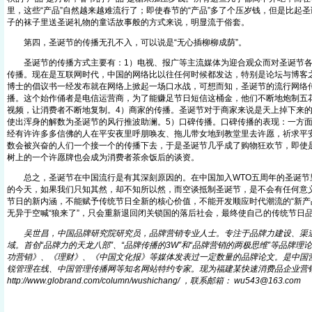
里，这些“产品”自然越来越难流行了；即使春节的“产品”多了个压岁钱，但是比起
子的袜子里送圣诞礼物的童话故事般的方式来说，明显流于俗套。
第四，圣诞节的传播无孔不入，可以说是“无心插柳柳成荫”。
圣诞节的传播方式主要有：1）电视、报广等主流媒体为迎合观众而对圣诞节各
传播。现在是互联网时代，中国的网络比以往任何时候都发达，特别是论坛与博客
博士的倡议书一经发布就在网络上掀起一场口水战，可想而知，圣诞节的流行网络
播。这个始作俑者是电信运营商，为了能赚足节日短信这桶金，他们不断地炮制五
视频，让消费者不断地复制。4）商家的传播。圣诞节对于商家来说是天上掉下来的
使出浑身的解数为圣诞节的风行推波助澜。5）口碑传播。口碑传播的表现：一方面
经有许许多多信佛的人在平安夜里呼朋唤友、拖儿带女地到教堂里去许愿，祈求平
数会被兴奋的人们一个接一个的传播下去，于是圣诞节几乎成了购物狂欢节，即使
树上的一个许愿牌也会成为消费者茶余饭后的谈资。
总之，圣诞节在中国流行是有其深刻原因的。在中国加入WTO五周年的圣诞节
的今天，如果我们只知其然，却不知所以然，而空谈抵制圣诞节，是不会有任何意
节日的新内涵，不能赋予传统节日全新的核心价值，不能开发顺应时代潮流的“新产
无异于空喊“狼来了”，只会重新退回闭关锁国的落后社会，最终使自己的传统节日品
吴世昌，中国品牌研究院研究员，品牌营销专业人士。专注于品牌力建设、渠
域。首创“品牌力的天龙八部”、“品牌传播的3W”和“品牌营销的两极思维”等品牌
功营销》、《理财》、《中国文化报》等媒体发表过一定数量的品牌论文。是中国
锐管理在线、中国管理传播网等知名网站特约专家。现为福建某快速消费品企业营
http://www.globran
d
.com/column/wushichang/ ，联系邮箱： wu543@16
3
.com