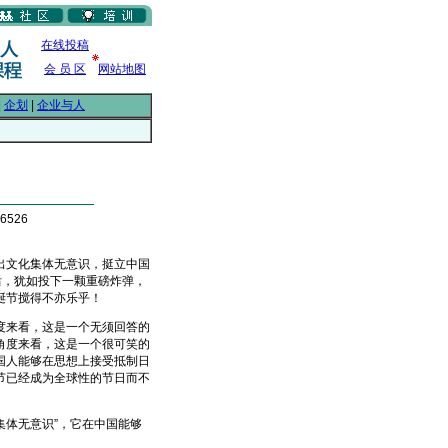
在线投稿
会 员 区
网站地图
|
企划
|
企业与人
6526
文化集体无意识，挺立中国
后，犹如投下一颗重磅炸弹，
诞节搅得不亦乐乎！
来看，这是一个无须回答的
角度来看，这是一个很可笑的
国人能够在思想上接受抵制日
节已经成为全球性的节日而不
体无意识”，它在中国能够