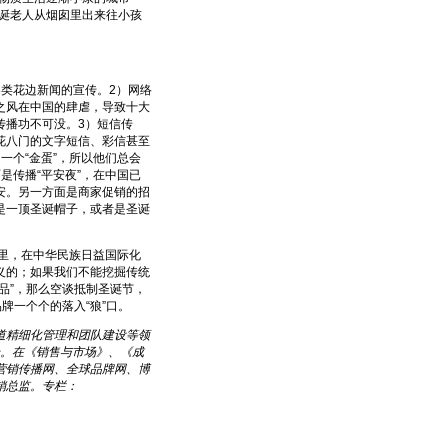
圣诞老人从烟囱里出来往小孩
类花边新闻的宣传。2）网络
之风在中国的肆虐，导致十大
传播功不可没。3）短信传
花八门的文字短信、彩信甚至
一个“金蛋”，所以他们总会
是传播“平安夜”，在中国已
安。另一方面是商家促销的招
是一顶圣诞帽子，或者是圣诞
里，在中华民族日益国际化
义的；如果我们不能挖掘传统
品”，那么空谈抵制圣诞节，
牌一个个的落入“狼”口。
道精细化管理和团队建设等领
理论。在《销售与市场》、《成
营销传播网、全球品牌网、博
销总监。专栏：