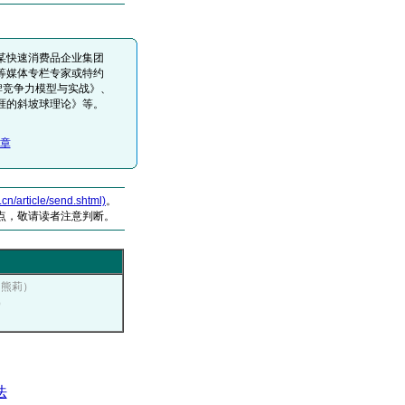
某快速消费品企业集团
等媒体专栏专家或特约
牌竞争力模型与实战》、
涯的斜坡球理论》等。
章
article/send.shtml)
。
点，敬请读者注意判断。
者：熊莉）
）
法