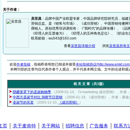
关于作者：
吴世昌
：品牌中国产业联盟专家，中国品牌研究院研究员，福建
营销总监。是《销售与市场》、《成功营销》、中国营销传播网
撰稿人。原创优秀培训课程有：《“我时代”的品牌传播》、《品
《经理人的五度修为》、《经理人的五种角色定位》、《职业生
联系邮箱：wu543@163.com
查看
吴世昌详细介绍
浏览
吴世昌所有文
欢迎
作者投稿
，投稿即表明您已阅读并接受
本站投稿协议(http://www.emkt.com.cn/
本网刊登的文章均仅代表作者个人观点，并不代表本网立场。文中的论述和观
相 关 文 章（共3篇)
阴霾笼罩下的圣诞购物季
（2009-01-14, 《V-marketing 成功营销》，作
中西方圣诞节对比 洞察节日营销
（2006-01-19, 《成功营销》，作者：康迪
圣诞节的买卖
（2003-12-10,
《成功营销》
）
主页
│
关于麦肯特
│
关于网站
│
招聘信息
│
广告服务
│
联系方