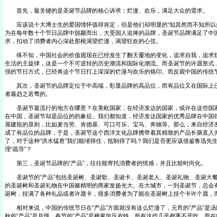
首先，最关键的是圣诞节品牌的核心诉求：烂漫、欢乐，满足大众的需求。
应该说十大博士生的爱国情怀值得肯定，但是他们却明显的“知其然而不知所以然
为在每年数十个节日品牌中脱颖而出，大受国人追捧的品牌，圣诞节品牌满足了中
求，扣动了消费者内心深处那根渴望烂漫，渴望狂欢的心弦。
殊不知，中国社会的价值观现在已经发生了翻天覆地的变化，追求自我，追求烂
生活的主旋律，这是一个不可逆转的历史潮流和国际化潮流。而圣诞节的许愿形式
强的节日方式，已经将这个节日打上深深的烂漫与欢乐的烙印。而反观中国的传统
其次，圣诞节的品牌定位于中高端，彰显品牌的高品位，而有品位又在国际上已
者最趋之若骛的。
圣诞节最流行的地方在哪里？在美欧国家，在经济发达的国家，或许在这些国家
在中国，圣诞节却是品位的的象征。我们都知道，经济发达国家的优秀品牌在中国
屋建瓴的原则，比如麦当劳、肯德基、可口可乐、宝马、奔驰等。那么，来自经济
成了有品位的品牌，于是，圣诞节这个西洋文化品牌携带着其精致的产品长驱直入
了，对于这种“洪水猛兽”我们能堵得住，抵制得了吗？我们是否更应该借鉴鲁迅先生
理“疏导”？
第三，圣诞节品牌的“产品”，往往能寄托消费者的情感，并且比较时尚化。
圣诞节的“产品”包括圣诞树、圣诞歌、圣诞卡、圣诞老人、圣诞礼物、圣诞大餐，
的圣诞树和圣诞礼物在中国被精明的商家发扬光大。在大城市，一到圣诞节，总会
诞树，挂满了各种礼品或者许愿卡，很多消费者为了能在圣诞树上挂个卡许个愿，
相对来说，中国的传统节日在“产品”方面就没有这么烂漫了，元宵的“产品”是汤
秋的“产品”是月饼，春节的“产品”是糖果加压岁钱。所有这些几乎都离不开吃，而