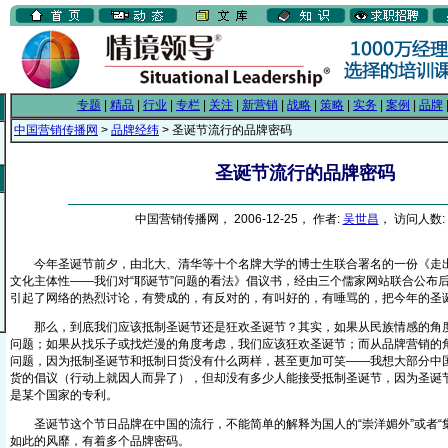
专题
|
精品
|
行业
|
专栏
|
关注
|
新营销
|
战略
|
策略
|
实务
|
案例
|
品牌
中国营销传播网
>
品牌经纬
> 圣诞节流行的品牌密码
圣诞节流行的品牌密码
中国营销传播网， 2006-12-25， 作者:
吴世昌
， 访问人数: 
今年圣诞节前夕，由北大、清华等十个名牌大学的博士生联合署名的一份《走出
文化主体性——我们对“耶诞节”问题的看法》倡议书，经由三个儒家网站联合公布
引起了网络的热烈讨论，有赞成的，有反对的，有叫好的，有唾骂的，把今年的圣
那么，到底我们应该抵制圣诞节还是狂欢圣诞节？其实，如果从民族情感的角度
问题；如果从找乐子或找烂漫的角度考虑，我们应该狂欢圣诞节；而从品牌营销的
问题，因为抵制圣诞节和抵制日货没有什么两样，甚至更加可笑——我想大部分中
货的倡议（行动上就因人而异了），但却没有多少人能接受抵制圣诞节，因为圣诞
是某个国家的专利。
圣诞节这个节日品牌在中国的流行，不能简单的解释为国人的“崇洋媚外”或者“集
如此的风靡，有着多个品牌密码。