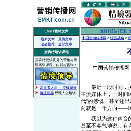
专题
|
精品
|
行业
|
EMKT营销文库
中国营销传播网
>
经营战略
>
最新文章
最热文章
读者推荐
全部文章
麦肯特培训课程
麦肯特提供优秀的营销与管
理培训课程、内训与咨询：
中国营销传播网， 2
最近一段时间，关于
领导者之剑 － 突破思维
情境领导
经理人之培训
主流媒体上，一时间
代”的感慨、甚至还出
向就是一个方向——
我以为这种声音的
甚至不客气地说，有