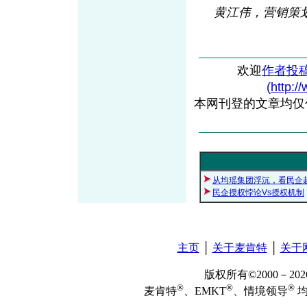
黄江伟，营销策划、
欢迎
作者投
(http:/
本网刊登的文章均仅
从均瑶集团浮沉，看民企
民企授权悖论Vs授权机制
主页
│
关于麦肯特
│
关于
版权所有©2000－2
®
®
®
麦肯特
、EMKT
、情境领导
均