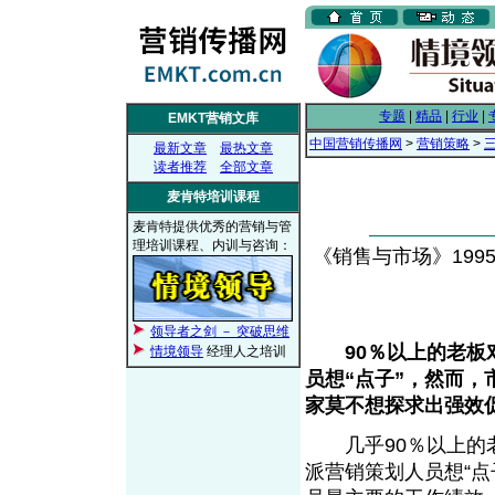
专题
|
精品
|
行业
|
EMKT营销文库
中国营销传播网
>
营销策略
>
最新文章
最热文章
读者推荐
全部文章
麦肯特培训课程
麦肯特提供优秀的营销与管
理培训课程、内训与咨询：
《销售与市场》1995年
领导者之剑 － 突破思维
90％以上的老
情境领导
经理人之培训
员想“点子”，然而
家莫不想探求出强效
几乎90％以上的老
派营销策划人员想“