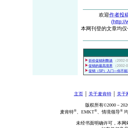
欢迎
作者投
(http:/
本网刊登的文章均仅
折价促销利弊谈
（2002
促销的最高境界
（2002
促销（SP）入门—你不能
主页
│
关于麦肯特
│
关于
版权所有©2000－2
®
®
®
麦肯特
、EMKT
、情境领导
均
未经书面明确许可，本网