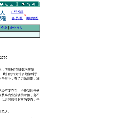
在线投稿
会 员 区
网站地图
|
企划
|
企业与人
2750
，“屁股坐在哪就向哪说
，我们的行为过多地倾斜于
明争暗斗，有了刀光剑影，难
经不复存在，协作制胜当然
在从事商业活动的时候，毫不
，以共同获得财富的姿态，平
还是乙方。