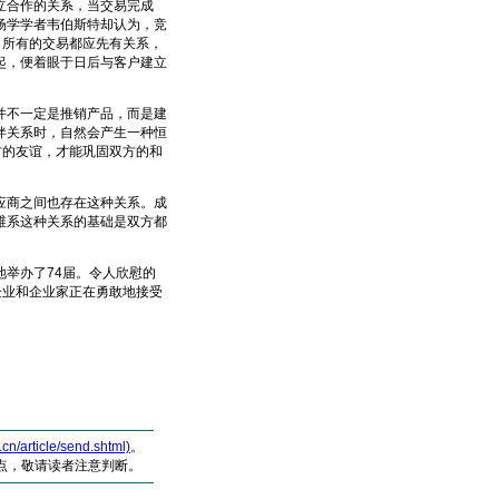
立合作的关系，当交易完成
场学学者韦伯斯特却认为，竞
，所有的交易都应先有关系，
起，便着眼于日后与客户建立
不一定是推销产品，而是建
伴关系时，自然会产生一种恒
方的友谊，才能巩固双方的和
商之间也存在这种关系。成
维系这种关系的基础是双方都
举办了74届。令人欣慰的
企业和企业家正在勇敢地接受
article/send.shtml)
。
点，敬请读者注意判断。