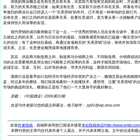
传统的商业概念是先有生意后有关系，买卖双方发现有交易的机会时，才会建
后，双方的关系亦随之结束；如果没有生意，买卖双方自然不存在关系。而著名市
争激烈的商业社会已经进入一个“关系营销”的年代，已不再是一种单纯的交易行为
后有生意，他们之间的存在是因果关系，欲要生意成功，卖方要从第一次接触客户
及保持恒久而深厚的友谊。
现代营销的成功案例验证了这一点，一个优秀的营销人员在业务洽谈中，重点并
立彼此之间的关系，以作为日后合作的基础，当顾客感受到彼此已超越一般生意伙
久的信任；有了这种信任基础，再通过各项相关的“关系营销”活动，保持并加深双
谐关系。之后，生意便会顺理成章地接踵而来。
其实，供应商与制造商之间，制造商与分销商之间，不同制造商、分销商或供应
功的企业需要维持及突出他们与顾客之间深厚的关系，这样才能巩固市场地位。而
必须互信、互诺、互利，以对等的身份，寻求共同利益，期望共同回报。
酒类行业是最早由计划经济向市场经济转变的产业之一，糖酒交易会热热闹闹地
是，经过多年的磨练，我们惊喜地看到一大批懂技术、通管理、注重“关系营销”的
市场的挑战和洗礼，糖酒会正是给了他们一个大显身手的最好舞台。
原载：《中国酒业》2006第10期
欢迎与作者探讨您的观点和看法，电子邮件： zg91@vip.sin
a
.com
欢迎
作者投稿
，投稿即表明您已阅读并接受
本站投稿协议(http://www.emkt.com.cn/
本网刊登的文章均仅代表作者个人观点，并不代表本网立场。文中的论述和观