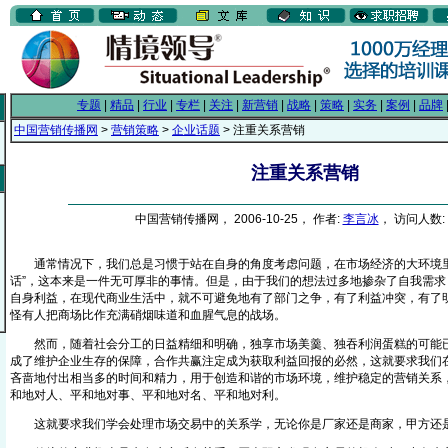
专题
|
精品
|
行业
|
专栏
|
关注
|
新营销
|
战略
|
策略
|
实务
|
案例
|
品牌
中国营销传播网
>
营销策略
>
企业话题
> 注重关系营销
注重关系营销
中国营销传播网， 2006-10-25， 作者:
李言冰
， 访问人数: 
通常情况下，我们总是习惯于站在自身的角度考虑问题，在市场经济的大环境里
话”，这本来是一件无可厚非的事情。但是，由于我们的想法过多地掺杂了自我需求
自身利益，在现代商业生活中，就不可避免地有了部门之争，有了利益冲突，有了
怪有人把商场比作充满硝烟味道和血腥气息的战场。
然而，随着社会分工的日益精细和明确，独享市场美羹、独吞利润蛋糕的可能已
成了维护企业生存的保障，合作共赢注定成为获取利益回报的必然，这就要求我们
吝啬地付出相当多的时间和精力，用于创造和谐的市场环境，维护稳定的营销关系
和地对人、平和地对事、平和地对名、平和地对利。
这就要求我们学会处理市场交易中的关系学，无论你是厂家还是商家，甲方