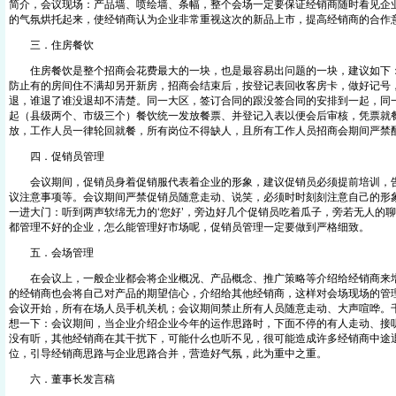
简介，会议现场：产品墙、喷绘墙、条幅，整个会场一定要保证经销商随时看见企
的气氛烘托起来，使经销商认为企业非常重视这次的新品上市，提高经销商的合作
三．住房餐饮
住房餐饮是整个招商会花费最大的一块，也是最容易出问题的一块，建议如下：
防止有的房间住不满却另开新房，招商会结束后，按登记表回收客房卡，做好记号
退，谁退了谁没退却不清楚。同一大区，签订合同的跟没签合同的安排到一起，同
起（县级两个、市级三个）餐饮统一发放餐票、并登记入表以便会后审核，凭票就
放，工作人员一律轮回就餐，所有岗位不得缺人，且所有工作人员招商会期间严禁
四．促销员管理
会议期间，促销员身着促销服代表着企业的形象，建议促销员必须提前培训，告
议注意事项等。会议期间严禁促销员随意走动、说笑，必须时时刻刻注意自己的形
一进大门：听到两声软绵无力的‘您好’，旁边好几个促销员吃着瓜子，旁若无人的
都管理不好的企业，怎么能管理好市场呢，促销员管理一定要做到严格细致。
五．会场管理
在会议上，一般企业都会将企业概况、产品概念、推广策略等介绍给经销商来增
的经销商也会将自己对产品的期望信心，介绍给其他经销商，这样对会场现场的管
会议开始，所有在场人员手机关机；会议期间禁止所有人员随意走动、大声喧哗。
想一下：会议期间，当企业介绍企业今年的运作思路时，下面不停的有人走动、接
没有听，其他经销商在其干扰下，可能什么也听不见，很可能造成许多经销商中途
位，引导经销商思路与企业思路合并，营造好气氛，此为重中之重。
六．董事长发言稿