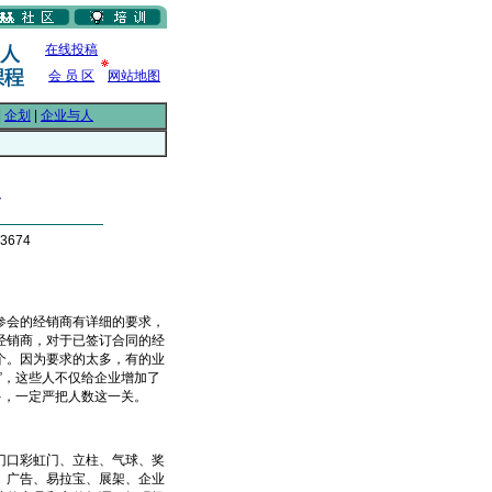
在线投稿
会 员 区
网站地图
|
企划
|
企业与人
点
3674
会的经销商有详细的要求，
经销商，对于已签订合同的经
个。因为要求的太多，有的业
”，这些人不仅给企业增加了
多，一定严把人数这一关。
口彩虹门、立柱、气球、奖
、广告、易拉宝、展架、企业