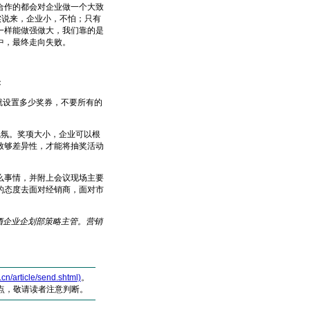
作的都会对企业做一个大致
实说来，企业小，不怕；只有
一样能做强做大，我们靠的是
中，最终走向失败。
：
就设置多少奖券，不要所有的
气氛。奖项大小，企业可以根
致够差异性，才能将抽奖活动
事情，并附上会议现场主要
的态度去面对经销商，面对市
酒企业企划部策略主管。营销
article/send.shtml)
。
点，敬请读者注意判断。