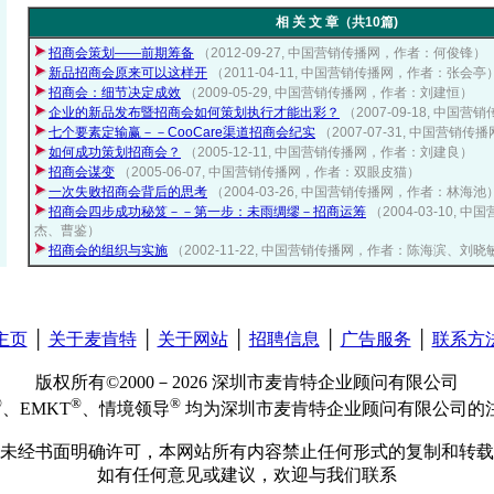
相 关 文 章（共10篇)
招商会策划——前期筹备
（2012-09-27, 中国营销传播网，作者：何俊锋）
新品招商会原来可以这样开
（2011-04-11, 中国营销传播网，作者：张会亭
招商会：细节决定成效
（2009-05-29, 中国营销传播网，作者：刘建恒）
企业的新品发布暨招商会如何策划执行才能出彩？
（2007-09-18, 中
七个要素定输赢－－CooCare渠道招商会纪实
（2007-07-31, 中国营
如何成功策划招商会？
（2005-12-11, 中国营销传播网，作者：刘建良）
招商会谋变
（2005-06-07, 中国营销传播网，作者：双眼皮猫）
一次失败招商会背后的思考
（2004-03-26, 中国营销传播网，作者：林海池
招商会四步成功秘笈－－第一步：未雨绸缪－招商运筹
（2004-03-10,
杰、曹鉴）
招商会的组织与实施
（2002-11-22, 中国营销传播网，作者：陈海滨、刘晓
主页
│
关于麦肯特
│
关于网站
│
招聘信息
│
广告服务
│
联系方
版权所有©2000－2026 深圳市麦肯特企业顾问有限公司
®
®
®
、EMKT
、情境领导
均为深圳市麦肯特企业顾问有限公司的
未经书面明确许可，本网站所有内容禁止任何形式的复制和转载
如有任何意见或建议，欢迎与我们联系