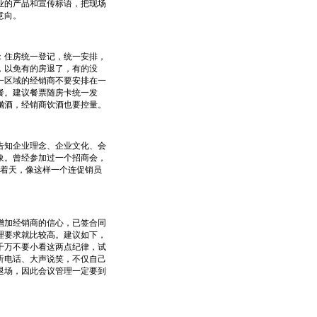
业的产品和宣传标语，把现场
意向。
住房统一登记，统一安排，
，以免有的房退了，有的没
一区域的经销商不要安排在一
餐。建议餐票随房卡统一发
酗酒，经销商饮酒也要控量。
知企业理念、企业文化、会
象。曾经参加过一个招商会，
聊着天，像这样一个连促销员
加经销商的信心，已签合同
理要求就比较高。建议如下，
千万不要小看这两点纪律，试
听电话、大声说笑，不仅自己
退场，因此会议管理一定要到