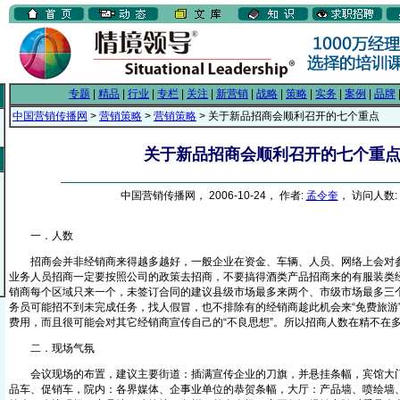
专题
|
精品
|
行业
|
专栏
|
关注
|
新营销
|
战略
|
策略
|
实务
|
案例
|
品牌
中国营销传播网
>
营销策略
>
营销策略
> 关于新品招商会顺利召开的七个重点
关于新品招商会顺利召开的七个重
中国营销传播网， 2006-10-24， 作者:
孟令奎
， 访问人数: 
一．人数
招商会并非经销商来得越多越好，一般企业在资金、车辆、人员、网络上会对参
业务人员招商一定要按照公司的政策去招商，不要搞得酒类产品招商来的有服装类
销商每个区域只来一个，未签订合同的建议县级市场最多来两个、市级市场最多三
务员可能招不到未完成任务，找人假冒，也不排除有的经销商趁此机会来“免费旅游
费用，而且很可能会对其它经销商宣传自己的“不良思想”。所以招商人数在精不在
二．现场气氛
会议现场的布置，建议主要街道：插满宣传企业的刀旗，并悬挂条幅，宾馆大门
品车、促销车，院内：各界媒体、企事业单位的恭贺条幅，大厅：产品墙、喷绘墙