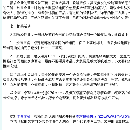
很多企业的董事长发言稿，爱夸大其词，吹嘘弄假，其实参会的经销商有诚意合
的了解，如果企业一味地夸大欺骗经销商会使很多经销商“拂袖离去”。建议企业从
有做大、做强的决心，有差异优势的产品，有过硬的销售队伍、详细的推广方案，
这些打动经销商，不然的话即使签订了合同，后面的种种问题也会使企业陷在烂泥
七．抽奖活动
为刺激经销商，一般现场签订合同的经销商都会参加一个抽奖活动，建议如下
1． 没有空奖，必定是都签订合同的经销商，面子上要过得去，有多少经销商
经销商抽奖抽完了也没抽出一、二等奖。
2． 奖项设置，建议采用1：2：7的比例拉开距离，刺激经销商摸大奖，营造
据签订合同额的多少而定，最好不要采用本品，大奖要足够大够吸引力，小奖要精
推向高潮。
除了以上七点以外，每个经销商要发一个会议流程表，告知每个时间段该做什么
负责人的联系电话，但招商会成功与否更重要的是企业是否能以严谨、务实、诚恳
场，面对消费者，不搞虚假，不搞欺骗，这才是企业通向成功的最佳“捷径”。
孟令奎，邮箱：mlkmlj@12
6
.com，联历任河南某策划公司策划师、河南某白
专业出身，有半年业务经验，两年企划经验。现从事快销品研究与推广工作。
欢迎
作者投稿
，投稿即表明您已阅读并接受
本站投稿协议(http://www.emkt.com.cn/
本网刊登的文章均仅代表作者个人观点，并不代表本网立场。文中的论述和观