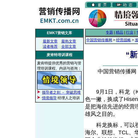
专题
|
精品
|
行业
|
EMKT营销文库
中国营销传播网
>
经营战略
>
最新文章
最热文章
读者推荐
全部文章
“
麦肯特培训课程
麦肯特提供优秀的营销与管
理培训课程、内训与咨询：
中国营销传播网， 2
9月1日，科龙（KE
领导者之剑 － 突破思维
情境领导
经理人之培训
色一撇，换成了Hise
是把海信先进的经营
雄风之目的。
科龙换标，可以视
海尔、联想、TCL