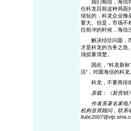
我们相信，海信对
任科龙目前这种局面
缩短的，科龙企业搀
要大。但是，市场不
往前冲的时候，海信
解决结症问题，而
才是科龙的当务之急
须掂量清楚。
因此，“科龙新标”
活”，对圆海信的科
科龙，不要再徘徊
原载：《新营销
作者系著名家电产
机构首席顾问，联系电话：
liubc2007@vip.sin
a
.