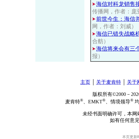
海信对科龙销售接
传播网，作者：庞
前世今生：海信并
网，作者：刘威）
海信已错失战略
合舫）
海信将来会有三
报）
主页
│
关于麦肯特
│
关于
版权所有©2000－2
®
®
®
麦肯特
、EMKT
、情境领导
均
未经书面明确许可，本网
如有任何意
本页更新时间: