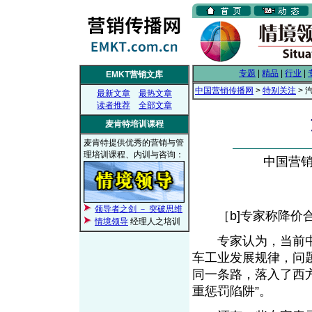
专题
|
精品
|
行业
|
EMKT营销文库
中国营销传播网
>
特别关注
> 
最新文章
最热文章
读者推荐
全部文章
麦肯特培训课程
麦肯特提供优秀的营销与管
理培训课程、内训与咨询：
中国营销传
领导者之剑 － 突破思维
［b]专家称降价合乎
情境领导
经理人之培训
专家认为，当前中
车工业发展规律，问
同一条路，落入了西
重惩罚陷阱”。