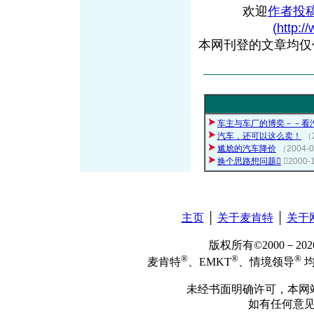
欢迎
作者投
(http:/
本网刊登的文章均仅
车主与车厂的博奕－－看
汽车，还可以这么卖！
（
尴尬的汽车降价
（2004
换个思路想问题
（200
主页
│
关于麦肯特
│
关于
版权所有©2000－2
®
®
®
麦肯特
、EMKT
、情境领导
均
未经书面明确许可，本网
如有任何意