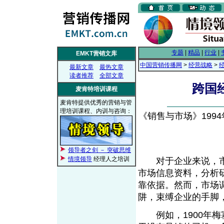
专题
|
精品
|
行业
|
EMKT营销文库
中国营销传播网
>
经营战略
>
最新文章
最热文章
读者推荐
全部文章
跨国
麦肯特培训课程
麦肯特提供优秀的营销与管
理培训课程、内训与咨询：
《销售与市场》1994年
领导者之剑 － 突破思维
情境领导
经理人之培训
对于企业来说，市
市场信息资料，分析
靠依据。然而，市场
阱，束缚企业的手脚
例如，1900年梅