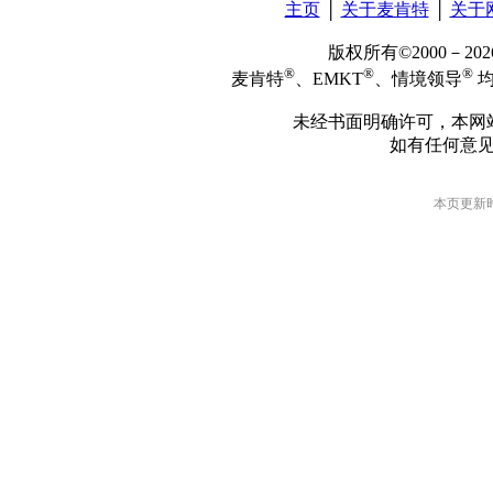
主页
│
关于麦肯特
│
关于
版权所有©2000－2
®
®
®
麦肯特
、EMKT
、情境领导
均
未经书面明确许可，本网
如有任何意
本页更新时间: