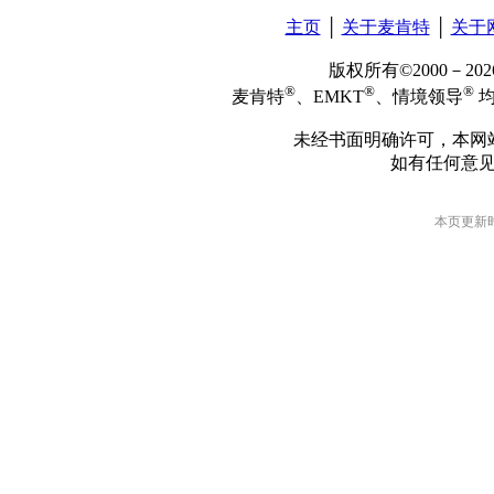
主页
│
关于麦肯特
│
关于
版权所有©2000－2
®
®
®
麦肯特
、EMKT
、情境领导
均
未经书面明确许可，本网
如有任何意
本页更新时间: