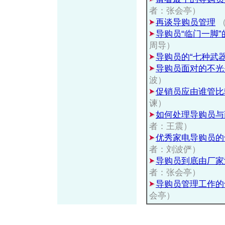
者：张会亭）
再谈导购员管理
（
导购员“临门一脚
周导）
导购员的“七种武器
导购员面对的不光
波）
促销员应由谁管比
谏）
如何处理导购员与
者：王震）
优秀家电导购员的
者：刘波俨）
导购员到底由厂家
者：张会亭）
导购员管理工作的
会亭）