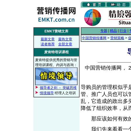
专题
|
精品
|
行业
|
EMKT营销文库
中国营销传播网
>
营销策略
>
最新文章
最热文章
读者推荐
全部文章
麦肯特培训课程
麦肯特提供优秀的营销与管
理培训课程、内训与咨询：
中国营销传播网， 200
导购员的管理权似乎
领导者之剑 － 突破思维
情境领导
经理人之培训
管、推广人员也可以
乱，它造成的政出多
降低了组织效率，从
那应该如何有效
我们先来看看一个