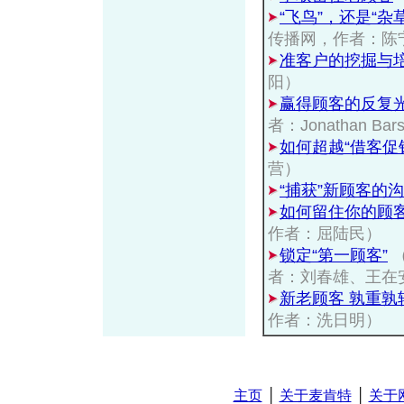
“飞鸟”，还是“
传播网，作者：陈
准客户的挖掘与
阳）
赢得顾客的反复
者：Jonathan Bar
如何超越“借客促
营）
“捕获”新顾客的
如何留住你的顾
作者：屈陆民）
锁定“第一顾客”
者：刘春雄、王在
新老顾客 孰重孰
作者：洗日明）
主页
│
关于麦肯特
│
关于