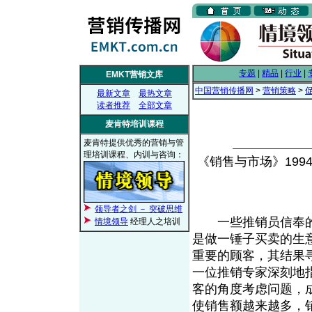
专题
|
精品
|
行业
|
EMKT营销文库
中国营销传播网
>
营销策略
>
最新文章
最热文章
读者推荐
全部文章
麦肯特培训课程
麦肯特提供优秀的营销与管
理培训课程、内训与咨询：
《销售与市场》1994年
领导者之剑 － 突破思维
一些推销员信奉的准
情境领导
经理人之培训
是做一锤子买卖的生
重要的顾客，其结果
一位推销专家深刻地
客的角度考虑问题，
使销售额越来越多，