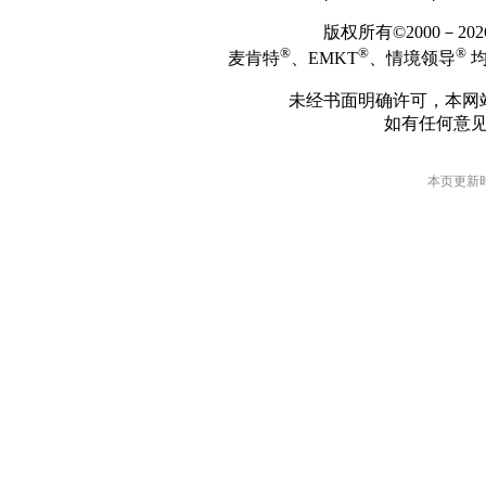
版权所有©2000－2
®
®
®
麦肯特
、EMKT
、情境领导
均
未经书面明确许可，本网
如有任何意
本页更新时间: