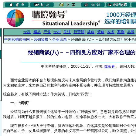
专题
|
精品
|
行业
|
专栏
|
关注
|
新营销
|
战略
|
策略
|
实务
|
案例
|
品牌
中国营销传播网
>
营销策略
>
企业话题
> 经销商谈(八)－－四剂良方应对厂家不
经销商谈(八)－－四剂良方应对厂家不合理
中国营销传播网， 2005-11-25， 作者:
谭长春
， 访问人数: 
面对企业要求的不合市场现实情况与未来发展的专营行为，我们如果作为直接被
何来积极应对，来力保自己的权利与生存空间不受侵害，并实现可持续性发展呢？
综合起来，有以下四种方法；作为笑谈，归结为“四黄”：
一、 “蚂蟥”
经销商为什么要做蚂蟥？这缘于一种理论：“蚂蟥效应”。意思就是说你把我截断
我越多，对我下越多狠手，我的生命力愈强，生命群体愈发壮大。大有跟你干到底
现在很多企业强力推行专销，就遇到这种现象。而这其实是经销商应对企业的专
用自己的儿子、女儿或者妻子、父亲的名义再开一个经营部或公司，独立牌照，让企