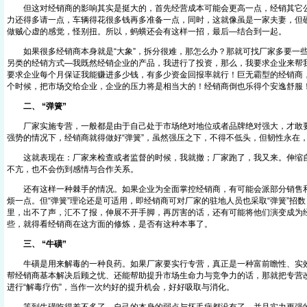
但这对经销商的影响其实是挺大的，首先经营成本可能会更高一点，经销其它公
力还得多请一点，车辆得花很多钱再多准备一点，同时，这就像虽是一家夫妻，但
做贼心虚的感觉，怪别扭。所以，蚂蟥还会有这样一招，最后—结合到一起。
如果很多经销商本身就是“大象”，拆分很难，那怎么办？那就可找厂家多要一些
另类的经销方式—我既然经销企业的产品，我进行了投资，那么，我要求企业来帮
要求企业每个月保证我能赚进多少钱，有多少资金回报率就行！巨无霸型的经销商
个时候，把市场交给企业，企业的压力将是相当大的！经销商倒也乐得个安逸舒服
二、 “弹簧”
厂家实施专营，一般都是由于自己处于市场绝对地位或者品牌绝对强大，才敢要
强势的情况下，经销商就得做好“弹簧”，虽然强压之下，不得不低头，但韧性永在
这就表现在：厂家来检查或者监督的时候，我就撤；厂家跑了，我又来。伸缩自
不亢，也不会伤到感情与合作关系。
还有这样一种棘手的情况。如果企业为全面掌控经销商，有可能会派部分销售和
烦一点。但“弹簧”理论还是可适用，即经销商可对厂家的驻地人员也采取“弹簧”招
里，出不了声，汇不了报，伸展不开手脚，再厉害的话，还有可能将他们演变成为
些，就得看经销商在这方面的修炼，是否有这种本事了。
三、 “牛磺”
牛磺是用来解毒的一种良药。如果厂家要实行专营，真正是一种富前瞻性、实效
帮经销商基本解决后顾之忧、还能帮助提升市场生命力与竞争力的话，那就把专营
进行“解毒疗伤”，当作一次约好的提升机会，好好吸取与消化。