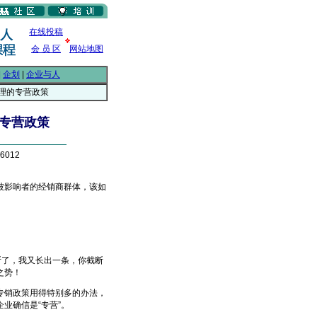
在线投稿
会 员 区
网站地图
|
企划
|
企业与人
合理的专营政策
的专营政策
6012
影响者的经销商群体，该如
了，我又长出一条，你截断
之势！
销政策用得特别多的办法，
业确信是“专营”。