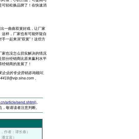
时候，小的方面，可提高与
是可轻松换品牌了！在快速消
出一曲曲双簧好戏，让厂家
。这样，厂家也有可能怀疑自
手一起来演“双簧”！这些方
家也没怎么切实解决的情况
让部分经销商比原来赢利水平
碍经销商的发展了！
家企业的专业营销咨询顾问、
@vip.sin
a
.com 、
article/send.shtml)
。
点，敬请读者注意判断。
传播网，作者：谭长春）
者：潘文富）