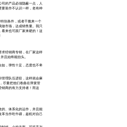
司的产品必须隐蔽一点，人
硬要装作不认识一样，老有种
特别条件，或者干脆来一个
我做市场，达成销售量。我只
，看来也可跟厂家来硬的！这
！
求经销商专销，在厂家这样
，并且始终能抬头。
如，弹性十足，态度也不卑
管理队伍进驻，这样就会麻
数，尽量把他们卷曲在弹簧管
经销商的有力支持者！而这
的、体系化的运作，并且能
改革当作吃牛磺，趁机对自己