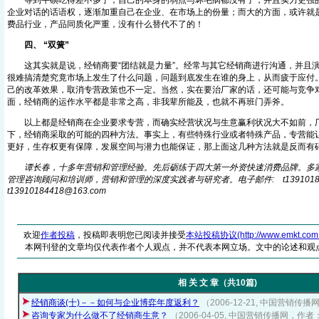
等到牛磺吃得差不多了，自己的本身的弱点与坏毛病都没有了，并且实力更强的
企业对话的话语权，逐渐加重自己在企业、在市场上的份量；而大的方面，或许就
费品行业，产品同质化严重，没有什么替代不了的！
四、 “双簧”
这其实就是说，经销商要“团结就是力量”。经常与其它经销商进行沟通，并且演
很难搞清楚究竟市场上发生了什么问题，问题到底发生在谁的身上，从而疲于应付
己的改革效果，取消专营政策也不一定。当然，实在要治厂家的话，还可能与竞争对
面，经销商的运作水平都是非常之高，非我辈所能及，也就不再班门弄斧。
以上都是经销商在企业要求专营，而确实经营状况与生意赢利状况大不如前，厂
下，经销商采取的可能的四种方法。事实上，有些特殊行业或者特殊产品，专营能
更好，生存权更有保障，发展空间与潜力也能保证，那上面这几种方法就是反而有
谭长春，十多年营销和管理经验。先后砺练于四大第一外资快速消费品牌。多
管理咨询顾问和培训师，营销和管理的深度实践者与研究者。电子邮件: t13910184418
t13910184418@16
3
.com
欢迎
作者投稿
，投稿即表明您已阅读并接受
本站投稿协议(http://www.emkt.com.cn/
本网刊登的文章均仅代表作者个人观点，并不代表本网立场。文中的论述和观
相 关 文 章（共10篇)
经销商谈(十)－－如何与企业博弈年度返利？
（2006-12-21, 中国营销
咨询专家为什么做不了经销商生意？
（2006-04-05, 中国营销传播网，作