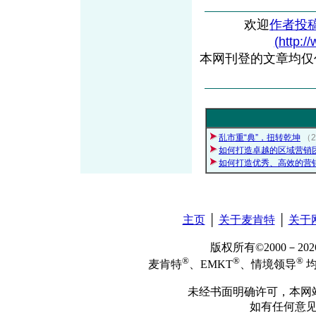
欢迎
作者投
(http:/
本网刊登的文章均仅
乱市重“典”，扭转乾坤
（2
如何打造卓越的区域营销
如何打造优秀、高效的营
主页
│
关于麦肯特
│
关于
版权所有©2000－2
®
®
®
麦肯特
、EMKT
、情境领导
均
未经书面明确许可，本网
如有任何意