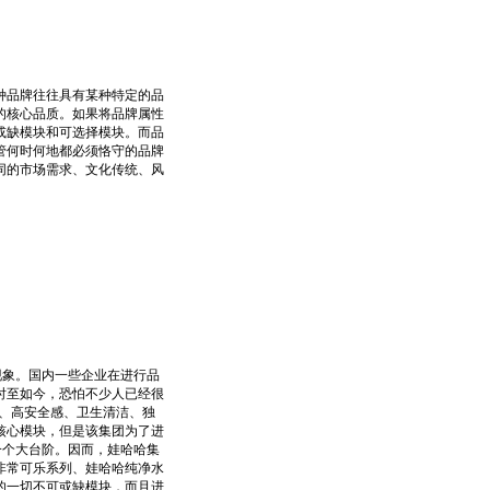
品牌往往具有某种特定的品
的核心品质。如果将品牌属性
或缺模块和可选择模块。而品
管何时何地都必须恪守的品牌
同的市场需求、文化传统、风
象。国内一些企业在进行品
时至如今，恐怕不少人已经很
、高安全感、卫生清洁、独
的核心模块，但是该集团为了进
一个大台阶。因而，娃哈哈集
非常可乐系列、娃哈哈纯净水
的一切不可或缺模块，而且进