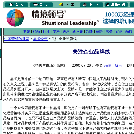
专题
|
精品
|
行业
|
专栏
|
关注
|
新营销
|
战略
|
策略
|
实务
|
案例
|
品牌
中国营销传播网
>
品牌经纬
> 关注企业品牌线
关注企业品牌线
《销售与市场》杂志社， 2000-07-26， 作者:
班博
、
徐莉
， 访问
品牌是近来的一个热门话题，甚至已经有人断言中国进入了品牌时代，现在的市
初的意义上说，品牌是一种提供认知的商品符号、名称、标记或设计，旨在使企业
品或劳务区分开来。但从更深层次上说，品牌却是一种能够使企业获得巨大价值增
所能带来的推动力往往是企业的任何有形资产所不能比拟的。伴随着品牌的出现和
从纯粹的实体经营转移到品牌经营上了。
一个企业可能拥有不止一种品牌，即使是在一种品牌下也有可能拥有不止一种产
化经营策略其实只不过是企业灵活运用品牌线来达到输出其产品线目的的多种形式
品名合而为一，也只不过是企业产品线和品牌线的一种重合。以往人们认为品牌线
属物，而对品牌线对于产品线的支持作用过于低估。其实随着市场竞争的加剧，在
产品的质量和服务取胜已经远远不够，在这种情况下建立起强大的品牌线就显得举
立起自己的品牌线后，我们甚至可以认为此时产品线是依存在企业品牌线下从而对