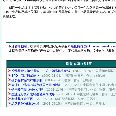
趋势尤为明显。IBM与英特尔，百佳牌朗姆酒和可口可乐的品牌联合都是这方面的
创造一个品牌往往需要经历几代人的苦心经营，保持一个品牌更是一项艰难而又
了解一个品牌及其相关属性，选择恰当的品牌策略，是一个品牌能否走向成功的关
关键之道。
欢迎
作者投稿
，投稿即表明您已阅读并接受
本站投稿协议(http://www.emkt.com.cn/
本网刊登的文章均仅代表作者个人观点，并不代表本网立场。文中的论述和观
相 关 文 章（共8篇)
长线是金，短线是银——论白酒品牌生命线
（2002-09-26, 中国营销传
BPD—新品牌战略？
（2002-01-08, 中国营销传播网，作者：刘伟雄）
强势品牌是怎样锻成的
（2002-01-07, 智囊，作者：赵智敏）
大连企业品牌与城市移民文化的影响
（2001-12-26, 中国营销传播网，作
借消费习惯 铸企业品牌
（2001-11-08, 中国营销传播网，作者：张朝、张省
企业无形资产营销生命周期战略
（2001-08-01, 中国营销传播网，作者：
奥迪其实很平民
（2001-07-09, 56世纪品牌网，作者：乔远生）
品牌延伸的战略分析
（2001-05-15, 中国营销传播网，作者：胡安水）