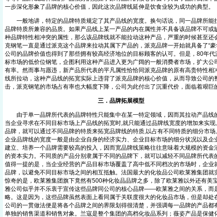
一步深化形象了品牌的核心价值，因此这次品牌线延伸是饮食业较为成功的典型。
一般地讲，特定的品牌特质规定了其产品线的宽度。换句话说，同一品牌所能拉
品牌特质所兼容的品质。如果产品线上某一产品的内在属性并不具备该品牌不可或
种品牌特性相冲突的属性，那么该品牌线就不能拉动这种产品，严重的时候甚至还
克钢笔一直是通过派克这个品牌来拉动其属下产品的，派克品牌一开始就具备了“豪
公司的品牌价值也得到了那些拥有较高经济地位的目标顾客的认可。但是，80年代
标市场的低价位钢笔，企图利用这种产品进入更为广阔的一般消费者市场，扩大公
有率。然而事与愿违，新产品所代表的平凡属性恰恰同派克品牌的原有高贵特性相
线所拉动，这种产品线的拓宽实际上违背了派克品牌的核心价值，从而导致公司的
击，派克钢笔的市场占有率也大幅度下降，公司为此付出了沉重代价，面临着艰巨
三．品牌拓展模型
由于单一品牌所代表的品牌特性只能集中在某一特定领域，因而其拉动产品线的
当企业寻求在不同目标市场上产品线的拓宽时,就只能通过品牌线宽度的增加来实现
品牌，就可以通过不同品牌的特质来拓宽品牌线的特质,以占有不同特质的细分市场
企业品牌线的宽度一般是由企业自身的经济实力、企业目标市场的细分状况以及企
建立、培养一个品牌需要较高的投入，因而宽品牌线策略往往意味着大规模的资金
的资本实力。不同质的产品分别隶属于不同的品牌下，就可以减轻不同品牌所代表
值得一提的是，当企业经营的产品目标市场覆盖了高中低不同档次的市场时，企业
品牌，以避免不同目标市场之间的相互抵触。法国最大的化妆品公司欧莱雅集团就
惊奇的是，欧莱雅集团旗下竟然有500种化妆品品牌之多，除了欧莱雅以外还有美
雅公司似乎并不乐衷于宣传这些品牌同公司的核心品牌——欧莱雅之间的关系，而
略。这是因为，这些品牌虽然表面上看同属于关联度很大的化妆品市场，但是却处
公司的一贯做法便是将各个品牌之间的界限划得很清楚，并强调每一品牌的产品都
单独的销售渠道和销售对象。兰寇是整个集团的高档化妆品系列；薇姿产品是保健