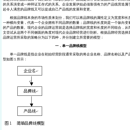
的关系演变成一种辩证互存式的关系。企业发展伊始必须靠强有力的产品线营造属
起令人满意的品牌线又可以促成自己产品线的发展和变更。
根据品牌线本身的市场性质来划分，我们可以将品牌线的属性定义为宽度和长度
一种横向变量，代表一个企业拥有不同品牌的数量；品牌线的长度则是一个纵向变
的产品的数量。现代企业的品牌运营就是选择品牌线的宽度和长度的不同组合，从
文尝试从这两个不同侧面的角度对现代企业品牌经营进行剖析。根据品牌经营选择
品牌运营所采取的策略分为以下四种，并分别建立所需要的模型：
一．单一品牌线模型
单一品牌线是指企业在初始经营阶段通常采取的将企业名称、品牌名称以及产品
型如图１所示：