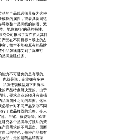
动的产品线必须具备为这种
缺模块的属性，或者具备同这
会导致整个品牌线的崩溃。派
华、地位象征”的品牌特性。
派克公司推出了旨在扩大其目
司产品在不同目标市场上的占
冲突，根本不能被原有的品牌
整个品牌线都受到了沉重打
的品牌重建任务。
能力不可避免的是有限的,
。也就是说，企业拥有多种
。品牌连锁模型如下图所示:
业的产品特点所决定的。由于
消耗，要求企业必须具有较强
的品牌属性之间的摩擦。这里
就必须针对不同产品采取不同
实行了宽品牌线的策略。令人
宝莲、兰寇、薇姿等等。欧莱
是讲究各个品牌单打独斗的策
在产品需求的不同层次。因而
有自己的特色，每种产品都有
化妆品，走的是药品销售渠