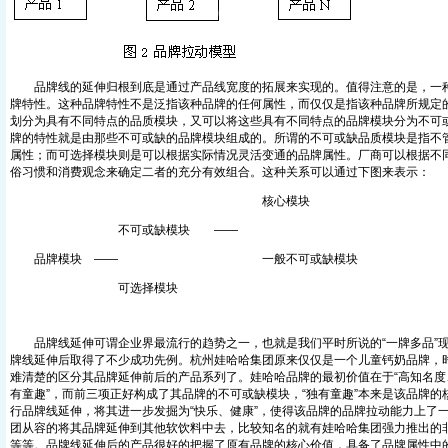
品牌线的延伸归根到底是通过产品线宽度的拓展来实现的。值得注意的是，一种
牌特性。这种品牌特性不是泛指该种品牌的任何属性，而仅仅是指该种品牌所规定
划分为具有不同特点的品质模块，又可以将这些具有不同特点的品牌模块分为不可
牌的特性就是由那些不可或缺的品牌模块组成的。所谓的不可或缺品质模块是指不
属性；而可选择模块则是可以根据实际情况灵活变通的品牌属性。厂商可以根据不
俗习惯和消费观念来确定二者的充分有效组合。这种关系可以通过下图来表示：
核心模块
不可或缺模块 ——
品牌模块 —— 一般不可或缺模块
可选择模块
品牌线延伸可谓企业界最流行的趋势之一，也就是我们平时所说的“一牌多品”现
牌线延伸后取得了不少成功先例。杭州娃哈哈集团原来仅仅是一个儿童钙奶品牌，
难清楚的区分其品牌延伸前后的产品系列了。娃哈哈品牌的最初价值在于“高知名度
有童趣”，而前三项正好构成了其品牌的不可或缺模块，“独有童趣”本来是该品牌
行品牌线延伸，将其进一步发掘为“快乐、健康”，使得该品牌的品牌拉动能力上了
团从容的将其品牌延伸到其他软饮料中去，比较知名的就有娃哈哈集团强力推出的
等等。品牌线延伸后的产品很好的把握了原有品牌的核心价值，具备了品牌属性中