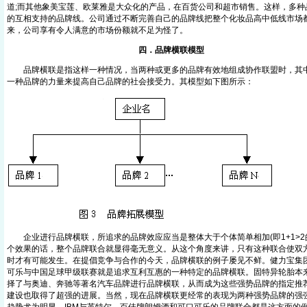
道;而其他象美宝莲、欧莱雅是大众化的产品，在百货公司和超市销售。这样，多种
的互相支持的品牌线。公司通过不断完善自己的品牌线把整个化妆品高中低线市场
来，公司享有令人满意的市场份额就不足为怪了。
四．品牌横联模型
品牌横联是指这样一种情况，当两种或更多的品牌有效地组成协作联盟时，其中
一种品牌的力量来提高自己品牌的社会接受力。其模型如下图所示：
企业进行品牌横联，所追求的品牌效应应当是整体大于个体简单相加(即1+1>2
个效果的话，整个品牌联合就显得毫无意义。从这个角度来讲，只有这种联合使双
时才有可能发生。在提倡竞争与合作的今天，品牌横联的例子屡见不鲜。健力宝集
可乐与中国足球甲级联赛就是追求互利互惠的一种特定的品牌横联。固特异轮胎本
择了与奥迪、奔驰等著名汽车品牌进行品牌横联，从而成为这些强势品牌的指定推
建设也取得了超强的进展。当然，现在品牌横联更经常的表现为两种强势品牌的强强