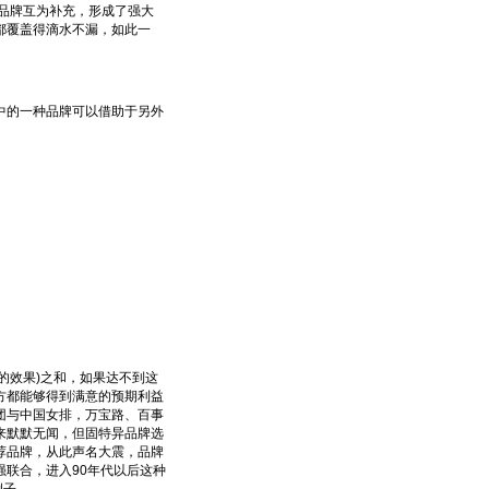
品牌互为补充，形成了强大
都覆盖得滴水不漏，如此一
的一种品牌可以借助于另外
的效果)之和，如果达不到这
方都能够得到满意的预期利益
团与中国女排，万宝路、百事
来默默无闻，但固特异品牌选
荐品牌，从此声名大震，品牌
联合，进入90年代以后这种