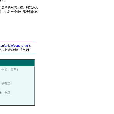
例子。
复杂的系统工程。切实深入
键，也是一个企业竞争取胜的
article/send.shtml)
。
点，敬请读者注意判断。
播网，作者：天马）
者：杨有忠）
）
王丹、刘颖）