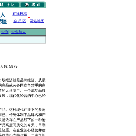
在线投稿
会 员 区
网站地图
|
企划
|
企业与人
人数: 5979
场经济就是品牌经济。从最
的商品或劳务同竞争对手的商
值的无形资产。一个成功品牌
发展，现代化经营的中心已经
品。这种现代产业下的多角
而已。传统体制下品牌名和产
只是依存在产品线下的一种附
产品高度同质化的今天，单靠
足轻重。在企业苦心经营并建
品牌线起支持作用，二者之间