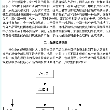
在上述模型中，企业采取的是单一的品牌线和产品线，而且其名称一般和企业名
阶段，企业由于自身经济实力的限制，只能通过三者重合的方法，用最低的投入拉
度，从而达到强化同一无形资产增值，提高三者市场影响力以达到占领市场的目的
甚至成熟阶段也采用单一品牌线策略，其所有的产品和服务均使用一种品牌。国际商
公司、沃尔沃公司（Volvo）、宝时捷公司、索尼公司都是这方面的例子。通过这
施极强有力的、专一的品牌战略。由于只使用一种品牌，公司一部分产品的成功可
部分产品遇到的困难也会影响到其它产品。这种品牌线战略的优点和缺点同样显而
中小企业甚至干脆不要品牌，实行无品牌经营的策略，来最低限度地降低成本。但
存在任何差别的高度同质化廉价产品，实行无品牌战略是不会取得什么成绩的。
二．品牌拉动模型
当企业的规模逐渐扩大，使得自己的产品在原先目标市场上达到了最大容量时，
资产的增值也就达到了最大容量。况且，企业往往并不满足仅仅在单一市场上来参
企业一般是利用已有的品牌来拉动更多的产品。也就是说，企业寻求的是品牌线的
业必须以原有的核心产品为跳板拉动其他产品，其模型如图2所示：