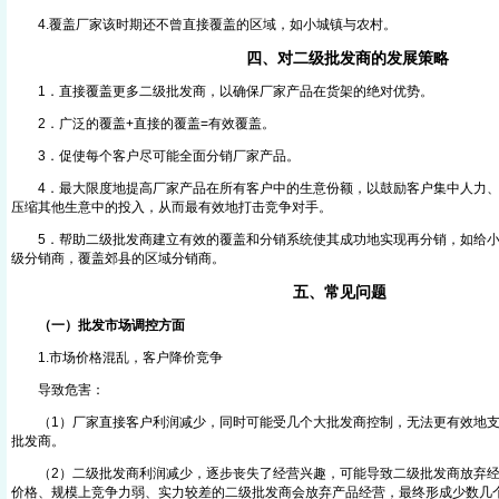
4.覆盖厂家该时期还不曾直接覆盖的区域，如小城镇与农村。
四、对二级批发商的发展策略
1．直接覆盖更多二级批发商，以确保厂家产品在货架的绝对优势。
2．广泛的覆盖+直接的覆盖=有效覆盖。
3．促使每个客户尽可能全面分销厂家产品。
4．最大限度地提高厂家产品在所有客户中的生意份额，以鼓励客户集中人力、
压缩其他生意中的投入，从而最有效地打击竞争对手。
5．帮助二级批发商建立有效的覆盖和分销系统使其成功地实现再分销，如给小
级分销商，覆盖郊县的区域分销商。
五、常见问题
（一）批发市场调控方面
1.市场价格混乱，客户降价竞争
导致危害：
（1）厂家直接客户利润减少，同时可能受几个大批发商控制，无法更有效地支
批发商。
（2）二级批发商利润减少，逐步丧失了经营兴趣，可能导致二级批发商放弃经
价格、规模上竞争力弱、实力较差的二级批发商会放弃产品经营，最终形成少数几