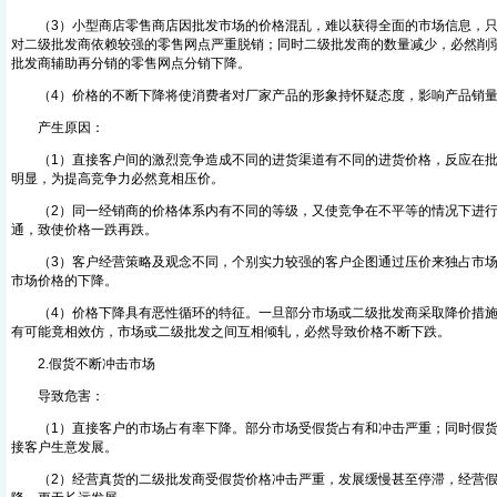
（3）小型商店零售商店因批发市场的价格混乱，难以获得全面的市场信息，只
对二级批发商依赖较强的零售网点严重脱销；同时二级批发商的数量减少，必然削
批发商辅助再分销的零售网点分销下降。
（4）价格的不断下降将使消费者对厂家产品的形象持怀疑态度，影响产品销量
产生原因：
（1）直接客户间的激烈竞争造成不同的进货渠道有不同的进货价格，反应在批
明显，为提高竞争力必然竟相压价。
（2）同一经销商的价格体系内有不同的等级，又使竞争在不平等的情况下进行
通，致使价格一跌再跌。
（3）客户经营策略及观念不同，个别实力较强的客户企图通过压价来独占市场
市场价格的下降。
（4）价格下降具有恶性循环的特征。一旦部分市场或二级批发商采取降价措施
有可能竟相效仿，市场或二级批发之间互相倾轧，必然导致价格不断下跌。
2.假货不断冲击市场
导致危害：
（1）直接客户的市场占有率下降。部分市场受假货占有和冲击严重；同时假货
接客户生意发展。
（2）经营真货的二级批发商受假货价格冲击严重，发展缓慢甚至停滞，经营假