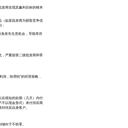
发商实现其赢利目标的根本
（如某批发商为获取竞争优
则：
以免丧失生意机会，导致库存
，严重损害二级批发商和零
。
润，快周转”的经营策略，
在很短的款期（几天）内付
乎不以现金形式）承付供应商
商对待其自身客户。
则倾向于不拆零。