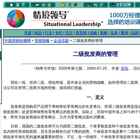
专题
|
精品
|
行业
|
专栏
|
关注
|
新营销
|
战略
|
策略
|
实务
|
案例
|
品牌
中国营销传播网
>
营销策略
>
企业话题
> 二级批发商的管理
二级批发商的管理
《销售与市场》2000年第七期， 2000-07-20， 作者:
田怡
， 访问
弱化一批、扶持二批、强化终端，是许多企业的营销战略。如何管理好二批商，
洁公司在管理二批商方面的经验，值得我们借鉴。
一、定义
批发商是指购买产品用于再销售给零售网点的生意单位。所谓二级批发商是指从
接批发商）处进货再销售给零售网点的批发商。实际上，目前中国市场上90％的个
色：即作为批发商面向零售网点，又作为零售网点面向消费者。
目前，我国的二级批发商可分为国营二级批发、个体零散批发和个体批发市场。
其内部经营体制原因，其生意份额有日趋下降的趋势。个体批发市场是整个二级批
级批发市场生意的越来越重要的部分。不过，在一些城市，个体批发市场还很不发