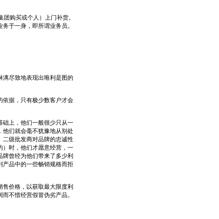
集团购买或个人）上门补货。
业务于一身，即所谓业务员。
漓尽致地表现出唯利是图的
依据，只有极少数客户才会
础上，他们一般很少只从一
，他们就会毫不犹豫地从别处
。二级批发商对品牌的忠诚性
的）时，他们才愿意经营，一
品牌曾经为他们带来了多少利
列产品中的一些畅销规格而拒
售价格，以获取最大限度利
润而不惜经营假冒伪劣产品。