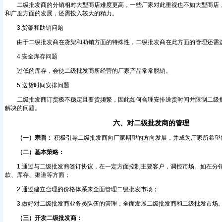
二级批发商的分销相对大型商店难度更高，一些厂家对此重视也不如大型商店，
和广度方面的发展，还需投入较大的精力。
3.货架和助销问题
由于二级批发商在货架和助销方面的特殊性，二级批发商在此方面的管理还需
4.安全库存问题
过低的库存，会使二级批发商所经营的厂家产品常常脱销。
5.送货时间安排问题
二级批发商订货极不稳定且要货频繁，因此如何合理安排送货时间并限制二级批
解决的问题。
六、对二级批发商的管理
（一）宗旨：
积极引导二级批发商向厂家期望的方向发展，并成为厂家所希望
（二）基本策略：
1.通过与二级批发商签订协议，在一定方面控制主要客户，调控市场。如在分
款、库存、渠道等方面；
2.通过建立合理的价格体系来全面管理二级批发市场；
3.做好对二级批发商业务员队伍的管理，全面发展二级批发商和二级批发市场
（三）开发二级批发商：