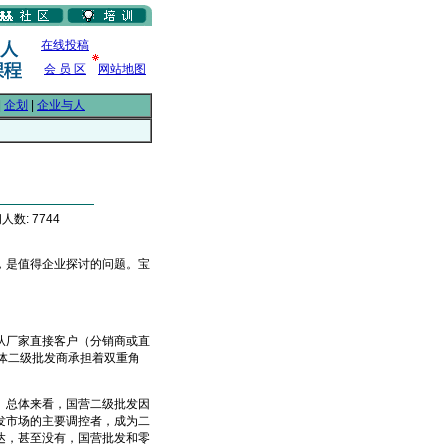
在线投稿
会 员 区
网站地图
|
企划
|
企业与人
人数: 7744
是值得企业探讨的问题。宝
厂家直接客户（分销商或直
体二级批发商承担着双重角
总体来看，国营二级批发因
发市场的主要调控者，成为二
达，甚至没有，国营批发和零