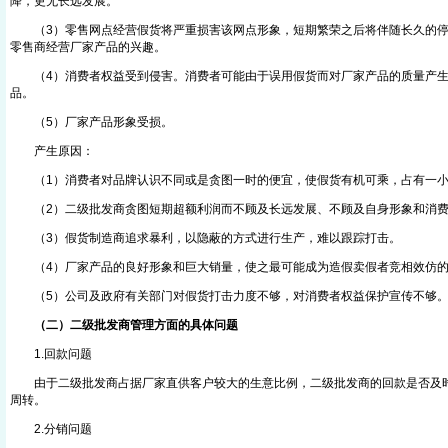
降，更无长远发展。
（3）零售网点经营假货将严重损害该网点形象，短期繁荣之后将伴随长久的停
零售商经营厂家产品的兴趣。
（4）消费者权益受到侵害。消费者可能由于误用假货而对厂家产品的质量产生
品。
（5）厂家产品形象受损。
产生原因：
（1）消费者对品牌认识不同或是贪图一时的便宜，使假货有机可乘，占有一小
（2）二级批发商贪图短期超额利润而不顾及长远发展、不顾及自身形象和消费
（3）假货制造商追求暴利，以隐蔽的方式进行生产，难以跟踪打击。
（4）厂家产品的良好形象和巨大销量，使之最可能成为造假卖假者竞相效仿的
（5）公司及政府有关部门对假货打击力度不够，对消费者权益保护宣传不够
（二）二级批发商管理方面的具体问题
1.回款问题
由于二级批发商占据厂家直供客户较大的生意比例，二级批发商的回款是否及时
周转。
2.分销问题