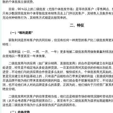
散的个体批发占据优势。
目前，90％以上的二级批发（尤指个体批发市场）是等待其客户（零售网点、
只有少数国营批发和个体零散批发有销售员去上门拜访其客户，其销售人员集所有
无论何种销售行为，其销售方式都是比较简单的。
二、特征
（一）“唯利是图”
获取利润是所有客户的共同目标，但没有任何一种类型的客户比二级批发商更淋
特性：
短期利益（一日、一周、一月、一年）更多地被二级批发商用做衡量赢利情况的
自觉地以一季度甚至一年来衡量。
二级批发商与供应商（如厂家分销商、直接批发商）的合作是纯粹建立在利益基
处进货，经常是不稳定地从多处选择货源。一旦某供应商对其提供的价格比别处高
进货，不论他们与此供应商合作曾是多么友好、愉快或长久。个体批发商尤其如此
更是完全建立在利益基础上的，只有该产品能给自己带来足够的利益（直接或间接
旦该品牌不能为他们带来直接或间接的利益，他们就会毫不犹豫地放弃它，不论该
润，也不论他们本人对此品牌是多么的喜爱。正因为此，他们倾向于只经营厂家系
绝全分销。
二级批发商对其客户的信誉度相当低，他们总是根据市场价格情况随时变动其销
润（从不会考虑客户利益而损害自己）。甚至有不少二级批发商为谋求短期超额利
这也是二级批发市场为什么多假冒伪劣产品的原因所在。
（二）价格优势