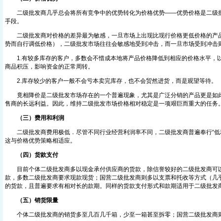
二级批发商几乎总会将所有竞争中的优势转化为价格优势——优势价格是二级批
手段。
二级批发商对价格的差异最为敏感，一旦市场上出现比现行价格更低价格的产品
势而自行调低价格），二级批发市场往往会敏感地受到冲击，而一旦市场受到冲击
1.有较多库存的客户，多数会不惜成本地将产品价格降低到相应的价格水平，
商品积压，影响资金的正常周转。
2.库存较少的客户一般不会亏本卖完库存，也不会贸然进货，而是观望等待。
竟相降价是二级批发市场存在的一个普遍现象，尤其是广泛分销的产品更是如此
售商的长远利益。因此，维持二级批发市场价格相对稳定是一项艰巨而重大的任务
（三）费用和利润
二级批发商费用极低．尽管不同行业经营利润率不同，二级批发商普遍奉行“低利
这与价格优势策略相适应。
（四）货款支付
目前个体二级批发商多以现金承付供应商的货款，除信誉较好的二级批发商可以
款，多数二级批发商要求现款现货；国营二级批发商则多以支票和托收等方式（几
的货款，且普遍要求有相对长的款期。同样的货款支付形式和款期适用于二级批发
（五）销货限量
个体二级批发商的销货多至几百几千箱，少至一箱甚至拆零；国营二级批发商