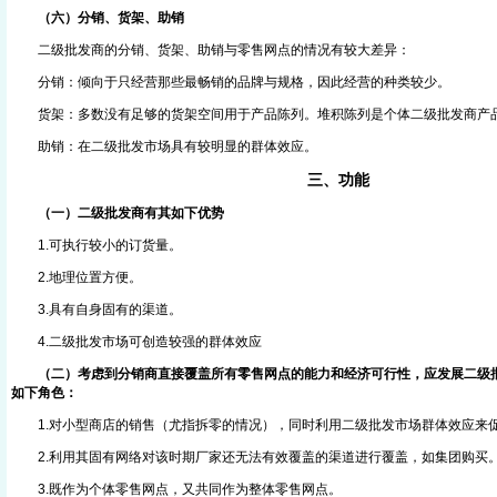
（六）分销、货架、助销
二级批发商的分销、货架、助销与零售网点的情况有较大差异：
分销：倾向于只经营那些最畅销的品牌与规格，因此经营的种类较少。
货架：多数没有足够的货架空间用于产品陈列。堆积陈列是个体二级批发商产
助销：在二级批发市场具有较明显的群体效应。
三、功能
（一）二级批发商有其如下优势
1.可执行较小的订货量。
2.地理位置方便。
3.具有自身固有的渠道。
4.二级批发市场可创造较强的群体效应
（二）考虑到分销商直接覆盖所有零售网点的能力和经济可行性，应发展二级
如下角色：
1.对小型商店的销售（尤指拆零的情况），同时利用二级批发市场群体效应来
2.利用其固有网络对该时期厂家还无法有效覆盖的渠道进行覆盖，如集团购买
3.既作为个体零售网点，又共同作为整体零售网点。