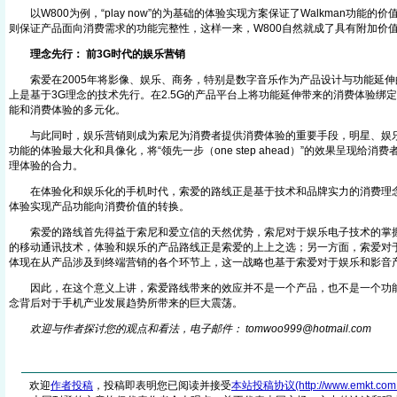
以W800为例，“play now”的为基础的体验实现方案保证了Walkman功能的
则保证产品面向消费需求的功能完整性，这样一来，W800自然就成了具有附
理念先行： 前3G时代的娱乐营销
索爱在2005年将影像、娱乐、商务，特别是数字音乐作为产品设计与功能延伸
上是基于3G理念的技术先行。在2.5G的产品平台上将功能延伸带来的消费体验绑
能和消费体验的多元化。
与此同时，娱乐营销则成为索尼为消费者提供消费体验的重要手段，明星、娱乐
功能的体验最大化和具像化，将“领先一步（one step ahead）”的效果呈现给
理体验的合力。
在体验化和娱乐化的手机时代，索爱的路线正是基于技术和品牌实力的消费理念
体验实现产品功能向消费价值的转换。
索爱的路线首先得益于索尼和爱立信的天然优势，索尼对于娱乐电子技术的掌握
的移动通讯技术，体验和娱乐的产品路线正是索爱的上上之选；另一方面，索爱对
体现在从产品涉及到终端营销的各个环节上，这一战略也基于索爱对于娱乐和影音
因此，在这个意义上讲，索爱路线带来的效应并不是一个产品，也不是一个功能
念背后对于手机产业发展趋势所带来的巨大震荡。
欢迎与作者探讨您的观点和看法，电子邮件： tomwoo999@hotmai
l
.com
欢迎
作者投稿
，投稿即表明您已阅读并接受
本站投稿协议(http://www.emkt.com.cn/