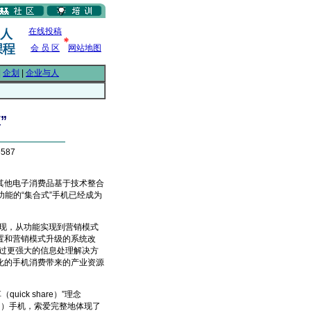
在线投稿
会 员 区
网站地图
|
企划
|
企业与人
”
587
他电子消费品基于技术整合
能的“集合式”手机已经成为
现，从功能实现到营销模式
置和营销模式升级的系统改
过更强大的信息处理解决方
化的手机消费带来的产业资源
ck share）”理念
kman）手机，索爱完整地体现了