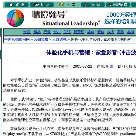
专题
|
精品
|
行业
|
专栏
|
关注
|
新营销
|
战略
|
策略
|
实务
|
案例
|
品牌
中国营销传播网
>
营销策略
>
三维透视
> 体验化手机与营销：索爱影音“冲击波”
体验化手机与营销：索爱影音“冲击波
中国营销传播网， 2005-07-22， 作者:
邬涛
， 访问人数: 6
对于手机产业，体验消费、功能整合以及娱乐营销都不是新鲜词，随着手机与其
的功能融合日益成为产业潮流，融合照相、摄像、MP3、游戏机甚至遥控器的诸种功
消费者的新宠。
然而，从“体验”、“娱乐”等消费理念到产品技术融合，从产品技术突破到功能实
的升级，体验化的手机承载的不仅仅是手机技术革新，更是涉及到产业资源重新配
造，更进一步说，以3G技术为基础的新一代手机也正是体验和娱乐功能的延伸，通
案实现手机向个人移动终端解决方案的目标推进。从这个意义上讲，娱乐化和体验
配置与营销理念变革尚在酝酿之中，而索爱就是这一趋势的典型代表。
就体验化和娱乐化手机而言，索爱无疑是当之无愧的先锋品牌。从T618的“快享（qui
到“play now”的下载平台，从K700到志在“产品理念革命”的W800随身听（wal