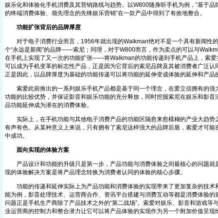
娱乐化和体验化手机消费及其营销路线与趋势。以W800随身听手机为例，“基于
的终端消费体验、领先理念的先锋娱乐营销”在一款产品中得到了有效地整合。
功能扩张背后的品牌厚度
对于电子消费行业而言，1956年就出现的Walkman绝对不是一个具有新闻性
个“永远是新闻”的品牌——索尼；同理，对于W800而言，作为卖点的可以与Walk
在手机上实现了又一次的功能扩张——将Walkman的功能传递到手机产品上，索
可以成为手机变革的标志性产品，正是因为它背后的索尼品牌及其被消费者广泛认
正是因此，以品牌厚度为基础的功能传递可以将功能的延伸变成体验的延伸和产品
索爱此前推出的一系列娱乐手机产品都是基于同一个理念，在爱立信拥有的强大
功能的比较优势，并保证影音和娱乐功能的充分释放，同时挖掘索尼在娱乐和影音
品功能延伸成为潜在的消费体验。
实际上，在手机功能与其他电子消费产品的功能区隔愈来愈模糊的产业大趋势之
有声有色。从某种意义上来说，只有拥有了索尼这样强大的品牌后盾，索爱才可能
中成功。
面向实现的体验方案
产品设计和功能的升级只是第一步，产品功能与消费体验之间最核心的问题就是“
现的体验解决方案是将产品理念转换为消费者认同的体验的核心步骤。
功能的传递和延伸实际上为产品功能和消费体验的实现带来了更加复杂的技术和
能为例，影音处理技术、运营商合作、资讯平台搭建与消费互动等都是消费体验的
问题正是手机生产商除了产品技术之外的“第二战场”。索爱对娱乐、影音和游戏等
业运营商的控制力和整合潜力让它可以将产品体验的实现作为另一个附加价值呈现