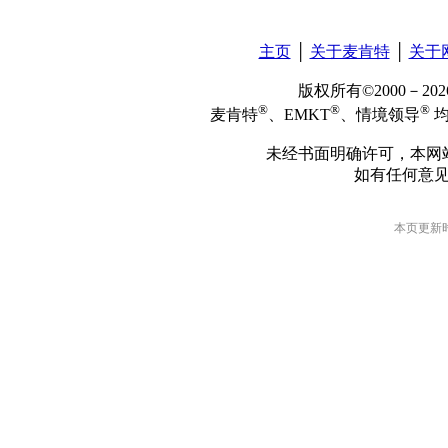
主页
│
关于麦肯特
│
关于
版权所有©2000－2
®
®
®
麦肯特
、EMKT
、情境领导
均
未经书面明确许可，本网
如有任何意
本页更新时间: