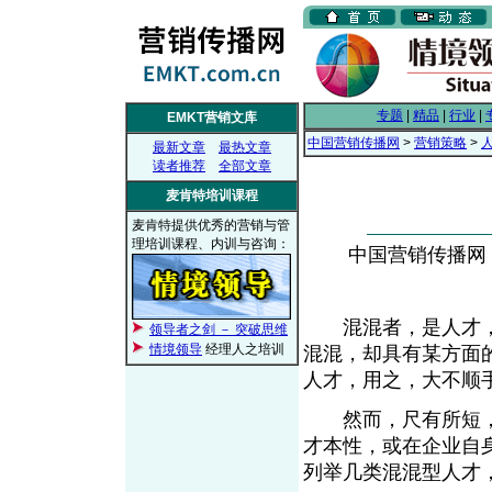
专题
|
精品
|
行业
|
EMKT营销文库
中国营销传播网
>
营销策略
>
最新文章
最热文章
读者推荐
全部文章
麦肯特培训课程
麦肯特提供优秀的营销与管
理培训课程、内训与咨询：
中国营销传播网， 2
混混者，是人才，
领导者之剑 － 突破思维
情境领导
经理人之培训
混混，却具有某方面
人才，用之，大不
然而，尺有所短，寸
才本性，或在企业自
列举几类混混型人才