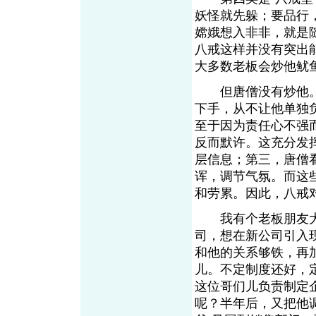
妖怪就先躲；要品行
嫦娥想入非非，就是
八戒这样并没有突出
大多数老板会炒他鱿
但唐僧没有炒他。
下手，从不让他单独
至于因为责任心不强
反而默许。这充分发
层信息；第三，唐僧
诨，调节气氛。而这
和劳累。因此，八戒
我有个老板朋友大字
司，想在新公司引入
和他的关系够铁，再
儿。不定制度还好，
这位哥们儿负责制定
呢？半年后，又把他