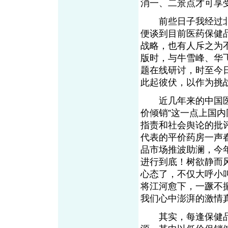
消一、二景点才可享
前些日子我经过北京
便谈到目前医药保健
战略，也有人斥之为不
版时，与牛雪峰、华
题在线研讨，时至今
此起彼伏，以作为挑
近几年来的中国医药
价倾销”这一点上国
指责和社会舆论的批评
代表的平价药房一声
品市场推波助澜，今
进行到底！树欲静而
心态了，不仅大呼小
将江河愈下，一蹶不
我们心中澎湃的激情
其实，每逢保健品