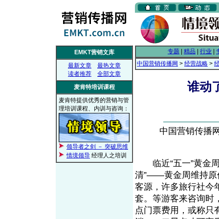
专题
|
精品
|
行业
|
EMKT营销文库
中国营销传播网
>
经营战略
>
最新文章
最热文章
读者推荐
全部文章
谁动
麦肯特培训课程
麦肯特提供优秀的营销与管
理培训课程、内训与咨询：
中国营销传播网， 
领导者之剑 － 突破思维
情境领导
经理人之培训
临近“五一”黄金周
清”——黄金周维持
客源，许多旅行社今
套。等游客来咨询时
点门票费用，或称只