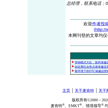
总经理，联系电话：021-
欢迎
作者投
(http:/
本网刊登的文章均仅
营销模式大乱，医药保健
由近期社会热点谈保健品
新环境下的OTC保健品营
主页
│
关于麦肯特
│
关于
版权所有©2000－2
®
®
®
麦肯特
、EMKT
、情境领导
均