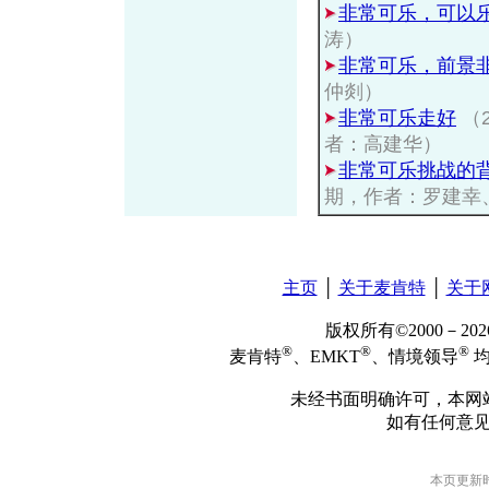
非常可乐，可以
涛）
非常可乐，前景非
仲剡）
非常可乐走好
（
者：高建华）
非常可乐挑战的
期，作者：罗建幸
主页
│
关于麦肯特
│
关于
版权所有©2000－2
®
®
®
麦肯特
、EMKT
、情境领导
均
未经书面明确许可，本网
如有任何意
本页更新时间: