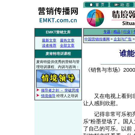
专题
|
精品
|
行业
|
EMKT营销文库
中国营销传播网
>
企划与广告
最新文章
最热文章
读者推荐
全部文章
谁能
麦肯特培训课程
麦肯特提供优秀的营销与管
理培训课程、内训与咨询：
《销售与市场》2000年
领导者之剑 － 突破思维
又在电视上看到非
情境领导
经理人之培训
让人感到欣慰。
记得非常可乐初亮相
乐”粉墨登场了。国
了自己的可乐。以前