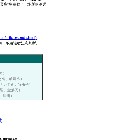
好又多”免费做了一场影响深远
article/send.shtml)
。
点，敬请读者注意判断。
余力）
者：赵楠、胡建杰）
制胜专刊，作者：苗伟平）
王荣耀、金焕民）
者：唐旃）
法