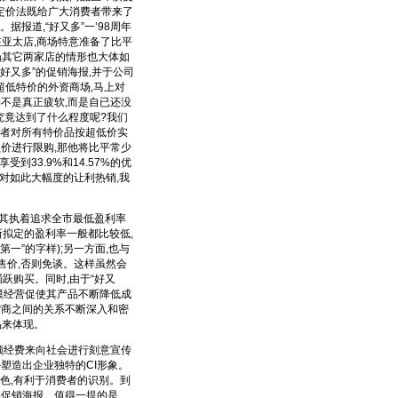
定价法既给广大消费者带来了
报道,“好又多”一’98周年
在亚太店,商场特意准备了比平
市场其它两家店的情形也大体如
好又多”的促销海报,并于公司
低特价的外资商场,马上对
不是真正疲软,而是自已还没
惠究竟达到了什么程度呢?我们
消费者对所有特价品按超低价实
员价进行限购,那他将比平常少
受到33.9%和14.57%的优
。面对如此大幅度的让利热销,我
与其执着追求全市最低盈利率
所拟定的盈利率一般都比较低,
一”的字样);另一方面,也与
售价,否则免谈。这样虽然会
跃购买。同时,由于“好又
模经营促使其产品不断降低成
货商之间的关系不断深入和密
品来体现。
巨额经费来向社会进行刻意宣传
—塑造出企业独特的CI形象。
色,有利于消费者的识别。到
品促销海报。值得一提的是,