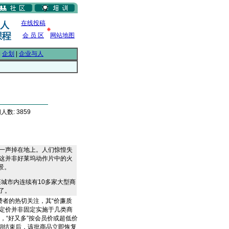
在线投稿
会 员 区
网站地图
|
企划
|
企业与人
人数: 3859
的一声掉在地上。人们惊惶失
”这并非好莱坞动作片中的火
景。
座城市内连续有10多家大型商
了。
费者的热切关注，其“价廉质
定价并非固定实施于几类商
，“好又多”按会员价或超低价
期结束后，该批商品立即恢复