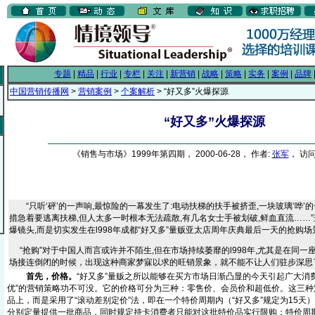
专题
|
精品
|
行业
|
专栏
|
关注
|
新营销
|
战略
|
策略
|
实务
|
案例
|
品牌
中国营销传播网
>
营销案例
>
个案解析
> “好又多”火爆探源
“好又多”火爆探源
《销售与市场》1999年第四期， 2000-06-28， 作者:
张军
， 访问
“只听‘砰’的一声响,最惊险的一幕发生了:电动扶梯的扶手被挤歪,一块玻璃‘哗’
措急着要逃离扶梯,但人太多一时根本无法疏散,有几名女士手被划破,鲜血直流……
爆镜头,而是切实发生在l998年成都“好又多”量贩亚太店周年庆典最后一天的抢购场
“抢购”对于中国人而言或许并不陌生,但在市场持续萎靡的l998年,尤其是在同一
场接连倒闭的时候，出现这种商家梦寐以求的旺销景象，就不能不让人们驻步深思
首先，价格。
“好又多”量贩之所以能够在买方市场日渐凸显的今天引起广大消
优”的营销策略功不可没。它的价格可分为三种：零售价、会员价和超低价。这三种
品上，而是采用了“滚动差别定价”法，即在一个特价周期内（“好又多”规定为15天）
分别定量提供一批商品，同时规定持卡消费者只能对这批特价品实行限购；特价周