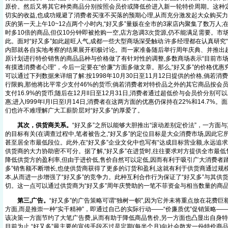
原价。然后又将其它种类商品分别按照会员价或降低价进入新一轮特价周期。这种
切实的收益,也成功规避了消费者买涨不买落的预期心理,从而充分激发起大众购买力。据
庆的第一天上午10~12点两个小时内,“好又多”量贩在全市的3家店内聚集了数万人;
时多10倍的商品,但仅10分钟即被抢购一空,店方急调3次货源,仍不能满足需要。
此。面对“好又多”如此超旺人气,成都一些大型商场深受触动:许多经理都在认真研究“
内部就各自实地考察的结果展开积极讨论。而一家准备随后举行周年庆典、并推出超
原计划进行特价销售的商品品种与价格做了有针对性的调整,多数商场表示“目前市场
有摸透消费者心理”，今后一定要在“价廉"方面多做文章。那么,“好又多”的价格优
可以通过下列数据来详细了解:按1998年10月30日至11月12日提供的价格,倘若
行限购,那他将比平常少支付46%的货币;倘若消费者对特价品之外的其它商品按会
支付16.9%的货币;随后在12月ll日至12月31日,消费者通过超低价与会员价分别可以享
惠;进入l999年l月l日至l月14日,消费者在这两方面的优惠仍保持在22%和14.7%
们也许不难理解广大工薪阶层对“好又多”的厚爱了。
其次，供货商关系。
“好又多”之所以能够大胆推出“滚动差别定价法”，一方面
的目标有关(在调查过程中,笔者被告之,“好又多”的定位目标是大众消费市场,因此它
甚至居全市最低段位。此外,在“好又多”企业文化中也写有“达成目标营业额,永远追求第
供货商的大力协助密不可分。据了解,“好又多”在进货时,往往要求对方提供全市最低
降低供货方的盈利率,但由于进价低,售价自然可以定低,因而有利于吸引广大消费者踊
多”销售额不断增长,也使供货商获得了更多的订货和盈利,这就有利于供货商通过规
本,从而进一步增强了“好又多”的竞争力。此种互利合作行为保证了“好又多”与其供
切。这一点可以通过供货商为“好又多”周年庆赞助的一笔不菲资金与相当数量的商
第三,广告。
“好又多”的广告策略可谓“独树一帜”,因为它并未将重点放在花费
方面,而是推崇一种“实干精神”，即通过自己的实际行动——“价廉质优”促销策略—
该决策一方面节约了大笔广告费,从而有助于降低商品售价,另一方面也凸显出自身特
目前为止,“好又多”最主要的宣传手段不过是定期(每半个月)向社会散发一份特价商