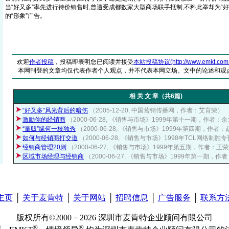
当“好又多”率先进行待价销售时,曾遭受成都数家大型商场联手抵制,不料此举却为“
的“形象”广告。
欢迎
作者投稿
，投稿即表明您已阅读并接受
本站投稿协议(http://www.emkt.com.cn/
本网刊登的文章均仅代表作者个人观点，并不代表本网立场。文中的论述和观
相 关 文 章（共6篇)
“好又多”风光背后的暗伤
（2005-12-20, 中国营销传播网，作者：艾育荣）
激励你的经销商
（2000-06-28, 《销售与市场》1999年第十一期，作者：
“量贩”缘何一枝独秀
（2000-06-28, 《销售与市场》1999年第四期，作
如何与经销商打交道
（2000-06-28, 《销售与市场》1998年TCL网络
经销商管理20则
（2000-06-27, 《销售与市场》1999年第五期，作者：
区域市场经理与经销商
（2000-06-27, 《销售与市场》1999年第一期，作
主页
│
关于麦肯特
│
关于网站
│
招聘信息
│
广告服务
│
联系方
版权所有©2000－2026 深圳市麦肯特企业顾问有限公司
®
®
®