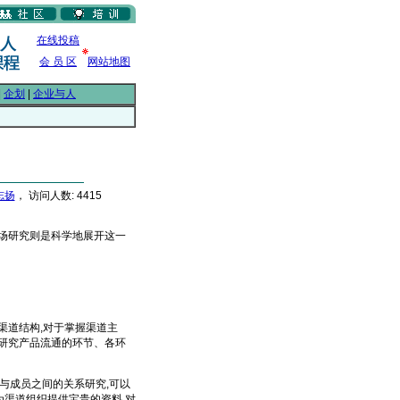
在线投稿
会 员 区
网站地图
|
企划
|
企业与人
志扬
， 访问人数: 4415
场研究则是科学地展开这一
道结构,对于掌握渠道主
研究产品流通的环节、各环
与成员之间的关系研究,可以
为渠道组织提供宝贵的资料,对