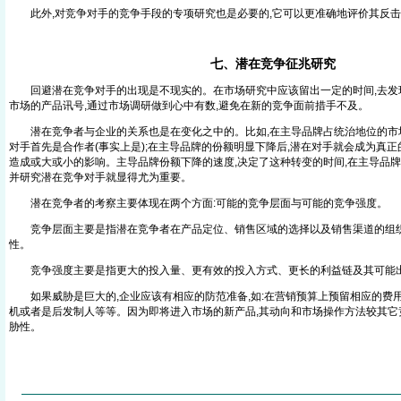
此外,对竞争对手的竞争手段的专项研究也是必要的,它可以更准确地评价其反击效
七、潜在竞争征兆研究
回避潜在竞争对手的出现是不现实的。在市场研究中应该留出一定的时间,去发
市场的产品讯号,通过市场调研做到心中有数,避免在新的竞争面前措手不及。
潜在竞争者与企业的关系也是在变化之中的。比如,在主导品牌占统治地位的市场
对手首先是合作者(事实上是);在主导品牌的份额明显下降后,潜在对手就会成为真正
造成或大或小的影响。主导品牌份额下降的速度,决定了这种转变的时间,在主导品
并研究潜在竞争对手就显得尤为重要。
潜在竞争者的考察主要体现在两个方面:可能的竞争层面与可能的竞争强度。
竞争层面主要是指潜在竞争者在产品定位、销售区域的选择以及销售渠道的组
性。
竞争强度主要是指更大的投入量、更有效的投入方式、更长的利益链及其可能
如果威胁是巨大的,企业应该有相应的防范准备,如:在营销预算上预留相应的费用
机或者是后发制人等等。因为即将进入市场的新产品,其动向和市场操作方法较其它
胁性。