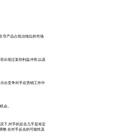
主导产品占统治地位的市场
否出现过某些利益冲突,以及
显示出竞争对手在营销工作中
机会。
况下,对手的反击几乎是肯定
调整.在对手反击的可能性及