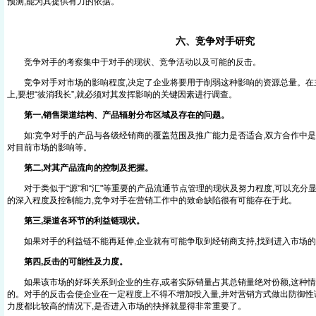
预测,能为其提供有力的依据。
六、竞争对手研究
竞争对手的考察集中于对手的现状、竞争活动以及可能的反击。
竞争对手对市场的影响程度,决定了企业将要用于削弱这种影响的资源总量。在
上,要想“彼消我长”,就必须对其发挥影响的关键因素进行调查。
第一,销售渠道结构、产品辐射分布区域及存在的问题。
如:竞争对手的产品与各级经销商的覆盖范围及推广能力是否适合,双方合作中是
对目前市场的影响等。
第二,对其产品流向的控制及把握。
对于类似于“源"和“汇"等重要的产品流通节点管理的现状及努力程度,可以充分
的深入程度及控制能力,竞争对手在营销工作中的致命缺陷很有可能存在于此。
第三,渠道各环节的利益链现状。
如果对手的利益链不能再延伸,企业就有可能争取到经销商支持,找到进入市场的
第四,反击的可能性及力度。
如果该市场的好坏关系到企业的生存,或者实际销量占其总销量绝对份额,这种情
的。对手的反击会使企业在一定程度上不得不增加投入量,并对营销方式做出防御性
力度都比较高的情况下,是否进入市场的抉择就显得非常重要了。