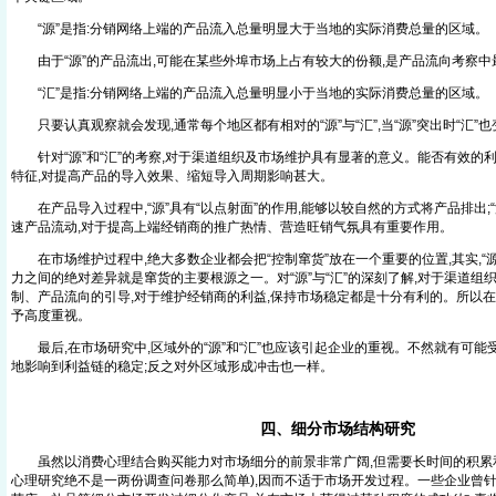
“源”是指:分销网络上端的产品流入总量明显大于当地的实际消费总量的区域。
由于“源”的产品流出,可能在某些外埠市场上占有较大的份额,是产品流向考察中
“汇”是指:分销网络上端的产品流入总量明显小于当地的实际消费总量的区域。
只要认真观察就会发现,通常每个地区都有相对的“源”与“汇”,当“源”突出时“汇”
针对“源”和“汇”的考察,对于渠道组织及市场维护具有显著的意义。能否有效的利用
特征,对提高产品的导入效果、缩短导入周期影响甚大。
在产品导入过程中,“源”具有“以点射面”的作用,能够以较自然的方式将产品排出;“
速产品流动,对于提高上端经销商的推广热情、营造旺销气氛具有重要作用。
在市场维护过程中,绝大多数企业都会把“控制窜货”放在一个重要的位置,其实,“源
力之间的绝对差异就是窜货的主要根源之一。对“源”与“汇”的深刻了解,对于渠道组
制、产品流向的引导,对于维护经销商的利益,保持市场稳定都是十分有利的。所以在
予高度重视。
最后,在市场研究中,区域外的“源”和“汇”也应该引起企业的重视。不然就有可能
地影响到利益链的稳定;反之对外区域形成冲击也一样。
四、细分市场结构研究
虽然以消费心理结合购买能力对市场细分的前景非常广阔,但需要长时间的积累
心理研究绝不是一两份调查问卷那么简单),因而不适于市场开发过程。一些企业曾针