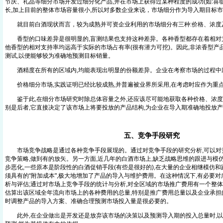
节庆、礼品等细分市场开发过细分化产品,并在市场上获得过某种程度的成功(如:喜
长,加上目前的整体市场容量很小,所以对多数企业来说，市场细分作为导入期目标
就目前白酒现状而言，较为成熟并可资企业利用的市场细分有三种:价格、浓度
香型的口味差异是很明显的,盲测结果也支持这种差异。各种香型都存在着相对支持
他香型的相对支持率均远高于实际的市场占有率(很有潜力可挖)。因此,非浓香型产
测试,以便能够较为准确地预测目标销量。
酒精度在所有的区域内,均能表现出明显的份额差异。企业在考察市场的过程中
价格细分市场,实践证明已经比较成熟,并普遍被业界所采用,在考虑时应作为重
鉴于此,在细分市场研究时除总体容量之外,还应该尽可能地获取各种价格、浓度
别是后者,它直接决定了该市场上将要投放的产品结构,为企业在导入期准确地投放
五、竞争手段研究
市场竞争战略是通过各种竞争手段展现的。通过对竞争手段的研究分析,可以对
竞争策略,做到有的放矢。另一方面,近几年的白酒市场上,缺乏战略思维的跟进与模
步恶化,一些原本是阶段性的白酒促销手段(有些是很好的),在大量的企业相继模仿和
须具有的“附加成本",极大地增加了产品的导入与维护费用。在这种情况下,有必要
析与评估;通过对市场上竞争手段的统计与分析,对全区域的市场推广费用有一个整体
估算出该区域全年流向市场上的各种费用的总量,特别是推广费用总量以及企业承担
时调整产品的导入方案、准确合理预测市场投入量是很必要的。
此外,在企业做出是开发还是放弃该市场的决策以及预测导入期的投入总量时,以