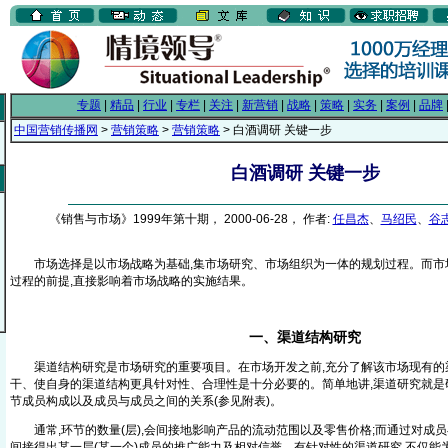
专题
|
精品
|
行业
|
专栏
|
关注
|
新营销
|
战略
|
策略
|
实务
|
案例
|
品牌
中国营销传播网
>
营销策略
>
营销策略
> 白酒调研 关键一步
白酒调研 关键一步
《销售与市场》1999年第十期， 2000-06-28， 作者:
任昌杰
、
马绍民
、
谷
市场选择是以市场战略为基础,集市场研究、市场组织为一体的规划过程。而市
过程的前提,直接影响着市场战略的实施结果。
一、渠道结构研究
渠道结构研究是市场研究的重要项目。在市场开发之前,充分了解该市场现有的渠
干、使自身的渠道结构更具针对性、合理性是十分必要的。简单地讲,渠道研究就是
节成员构成以及成员与成员之间的关系(参见附表)。
通常,环节的数量(层),会间接地影响产品的流动范围以及零售价格;而通过对成员
间接得出某一层(某一个)成员的推广能力及相对信誉。有针对性的渠道研究,不仅能