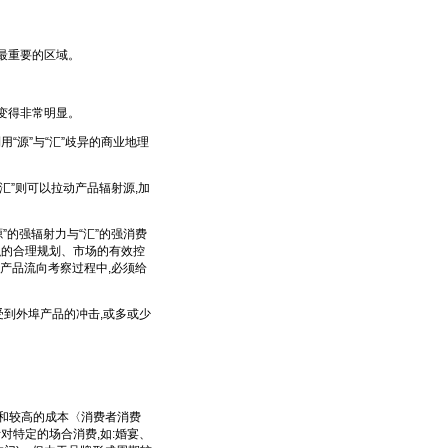
最重要的区域。
也变得非常明显。
“源”与“汇”歧异的商业地理
汇”则可以拉动产品辐射源,加
”的强辐射力与“汇”的强消费
织的合理规划、市场的有效控
产品流向考察过程中,必须给
受到外埠产品的冲击,或多或少
和较高的成本〈消费者消费
对特定的场合消费,如:婚宴、