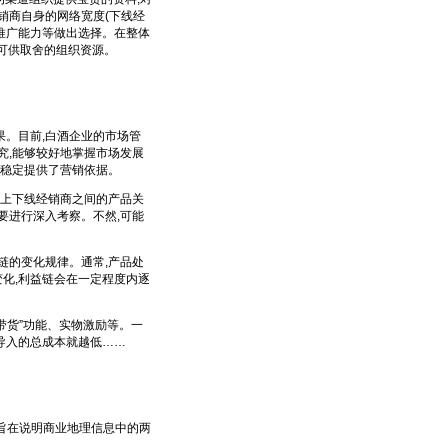
销商自身的网络宽度(下线经
及推广能力等做出选择。在整体
供可供取舍的组织资源。
。目前,白酒企业的市场管
究,能够较好地掌握市场发展
持稳定提供了营销依据。
上下线经销商之间的产品关
要进行深入考察。不然,可能
的变化规律。通常,产品处
变化,利益链会在一定程度内逐
带货”功能、实物激励等。一
品导入的总成本就越低……
,旨在说明商业地理信息中的两