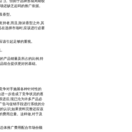
临门)。但由于品牌形成周期较
市场还缺乏起码的推广依据。
及香型。
者,而且,除浓香型之外,其
品在选择市场时,应该进行必要
应该引起足够的重视。
点。
的产品销量及所占的比例,特
产品组合提供更好的基础。
竞争对手施展各种针对性的
仿进一步造成了竞争状况的逐
跟进后,现已沦为许多产品必
对广告与促销手段进行系统的分
的认识;如果资料完整还应该
的费用总量。这样做,对于及
总体推广费用配合市场份额