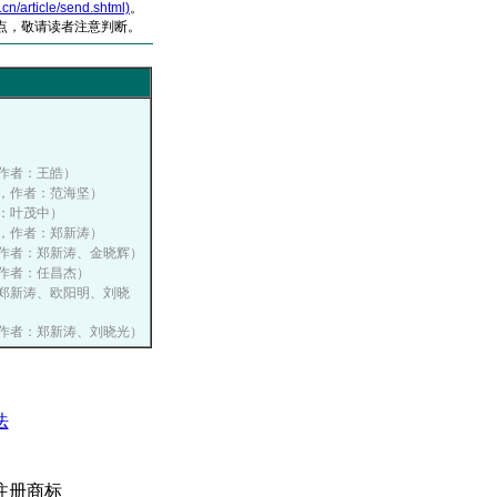
article/send.shtml)
。
点，敬请读者注意判断。
）
期，作者：王皓）
特刊，作者：范海坚）
作者：叶茂中）
一期，作者：郑新涛）
一期，作者：郑新涛、金晓辉）
期，作者：任昌杰）
者：郑新涛、欧阳明、刘晓
九期，作者：郑新涛、刘晓光）
法
注册商标