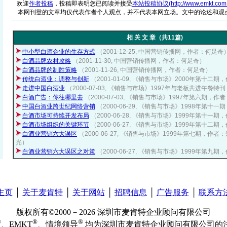
欢迎
作者投稿
，投稿即表明您已阅读并接受
本站投稿协议(http://www.emkt.com.cn/
本网刊登的文章均仅代表作者个人观点，并不代表本网立场。文中的论述和观
相 关 文 章（共11篇)
中小型白酒企业的生存方式
（2001-12-25, 中国营销传播网，作者：何足奇
白酒品牌农村攻略
（2001-11-30, 中国营销传播网，作者：何足奇）
白酒品牌的制胜策略
（2001-11-26, 中国营销传播网，作者：何足奇）
传统白酒业：调整与创新
（2001-01-09, 《销售与市场》2000年第十二
走进中国白酒业
（2000-07-03, 《销售与市场》1997年与老板共进午餐
白酒广告：你往哪里去
（2000-07-03, 《销售与市场》1997年第六期，
中国白酒业跨世纪网络营销
（2000-06-29, 《销售与市场》1998年第十
白酒市场可持续开发布局
（2000-06-28, 《销售与市场》1999年第十
白酒市场组织的关键环节
（2000-06-27, 《销售与市场》1999年第十二
白酒业营销六大误区
（2000-06-27, 《销售与市场》1999年第七期，作
光）
白酒业营销六大误区之对策
（2000-06-27, 《销售与市场》1999年第
主页
│
关于麦肯特
│
关于网站
│
招聘信息
│
广告服务
│
联系方
版权所有©2000－2026 深圳市麦肯特企业顾问有限公司
®
®
®
、EMKT
、情境领导
均为深圳市麦肯特企业顾问有限公司的