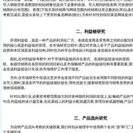
导入期能否形成期望的初始销量也提供了必要的依据。导入期间的批发商,可依据经
销商的分布范围)、密度(下线关系经销商与网络范围内经销商估算总数的比率)以
考察完成后,需提出多组上下贯穿的备选网络(细分),为有针对性的组织渠道网络提
二、利益链研究
所谓利益链，就是一种产品的利润在厂方、各级批发商及零售商之间的分配结果
理的核心就是利益链的管理。在市场研究过程中,通过对市场上若干产品利益链的研
趋势和本区域渠道利益结构,同时也为科学合理地设计利益链,使其能在长时间内保
因此,在对利益链考察中,对于市场利益链的存在形式、造成利益链波动的原因、
联、各级经销商在各阶段的利润目标以及市场畅销产品的利益链结构等重要因素,需
会造成利益链设计失误,给市场维护工作埋下隐患。
另外,在市场研究中应该注意并学会发现不同产品处在生命周期不同阶段的利益链
在导入期时,渠道各环节的利益链都比较长,弹性也较大;随着销售阶段与销售形势的
渐收缩或膨胀。
针对白酒行业,还要把考察范围放大到对多种隐性利润的发现上,如:畅销产品的“
句话,利益链的设计越完备,在此基础上的利益分配就越完善,管理目标就越明确,产
三、产品流向研究
为说明产品流向考察的关键因素,我们特别从物理学中借用两个名词:“源”和“汇”
个关键区域。