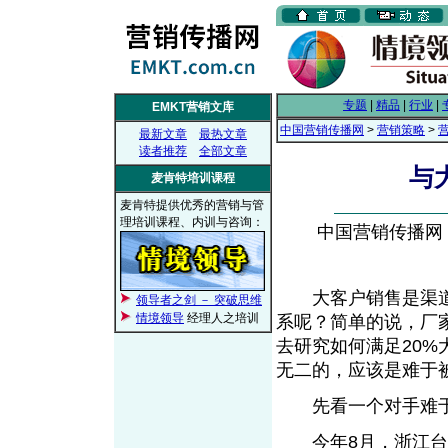
专题
|
精品
|
行业
|
EMKT营销文库
中国营销传播网
>
营销策略
>
最新文章
最热文章
读者推荐
全部文章
与
麦肯特培训课程
麦肯特提供优秀的营销与管
理培训课程、内训与咨询：
中国营销传播网， 2
大客户销售是渠道
领导者之剑 － 突破思维
情境领导
经理人之培训
系呢？简单的说，厂
去研究如何满足20
无二的，应该是难
先看一个对手难于
今年8月，浙江台州