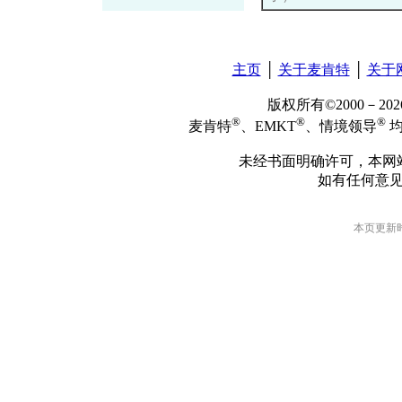
主页
│
关于麦肯特
│
关于
版权所有©2000－2
®
®
®
麦肯特
、EMKT
、情境领导
均
未经书面明确许可，本网
如有任何意
本页更新时间: