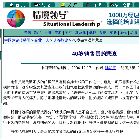
专题
|
精品
|
行业
|
专栏
|
关注
|
新营销
|
战略
|
策略
|
实务
|
案例
|
品牌
中国营销传播网
>
企业与人
>
人在旅途
> 40岁销售员的悲哀
40岁销售员的悲哀
中国营销传播网， 2004-12-17， 作者:
陆和平
， 访问人数: 1
销售员是为数不多的门槛低又有机会挣大钱的工作之一，也是一项不需要什么技
项体力活，这个职业尤其适应刚出校门朝气蓬勃急需挣钱的年青人。而一个四五十
大街小巷的滚滚车辆中穿行是很悲哀的，也许在生活和工作的双重压力下，他早已
失去了年青人的体力。除了那张还能说话的嘴以外，他发现除了跑街自己没有任何
如。
我相信这样的情形大部分20出头的年青人是不会去想，也少有危机感，也许他
额佣金，而沉浸在“沧海一声笑， 滔滔两岸潮，浮沉随浪只记今朝”的豪情壮志中。
行不久的销售员，没有明确的人生目标，对你职业生涯也不做规划的话，这一
当然也有聪明人，最近笔者在某网站的BBS 上看到这样一段话很有趣：