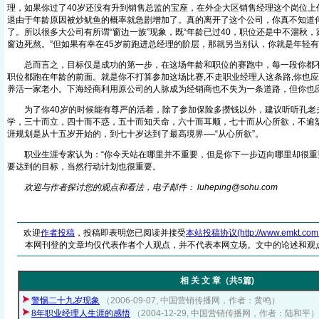
理，如果你过了40岁还没有升到销售总监的宝座，在外企大区销售经理这个岗位上
退由于年龄原因被炒鱿鱼的概率就急剧增加了。真的离开了这个公司，你真不知道
了。所以很多大公司有所谓“窗边一族”现象，既“年龄已过40，职位还是中不溜秋
窗边死熬。”但如果有幸在45岁前跑进总经理的阶层，那就另当别认，你就是年
总而言之，目标仅是成功的第一步，在这场年龄和职位的赛跑中，每一段你都不
职位都跑在年龄的前面。就是你不打算参加这场比赛,不走职业经理人这条路,你也应
养活一家老小。下海经商利用原公司的人脉成为经销商也不失为一条道路，但
为了你40岁的时候能有尊严的活着，除了参加保险多攒钱以外，建议听听孔老夫
学，三十而立，四十而不惑，五十而知天命，六十而耳顺，七十而从心所欲，不逾榘
涯规划是从十五岁开始的，到七十岁达到了最高境界-—“从心所欲”。
职业生涯专家认为：“你今天站在哪里并不重要，但是你下一步迈向哪里却很重要
要达到的目标，当然行动计划也很重要。
欢迎与作者探讨您的观点和看法，电子邮件： luheping@soh
u
.com
欢迎
作者投稿
，投稿即表明您已阅读并接受
本站投稿协议(http://www.emkt.com.cn/
本网刊登的文章均仅代表作者个人观点，并不代表本网立场。文中的论述和观
相 关 文 章（共5篇)
警惕二十九岁现象
（2006-09-07, 中国营销传播网，作者：黄鸣）
8年职业经理人生涯的感悟
（2004-12-29, 中国营销传播网，作者：陆和平）