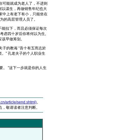
你可能就成为老人了，不进则
何以谋生，再做销售年纪也大
，家中上有老下有小，只能坐在
轻有为的高层管理人员了。
能拉下，而且必须保证每次
考虑四十岁后你将何以为生,
你也应该早做筹划。
子的教诲 “吾十有五而志於
。” 孔老夫子的个人职业生
。 ”这下一步就是你的人生
article/send.shtml)
。
点，敬请读者注意判断。