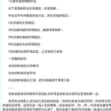
“小弟市场营销刚毕业
以下是我的职业生涯规划，欢迎指教：
毕业后半年内熟悉所在行业，所在市场的情况；
1年后做到主管级别；
3年后做到城市经理级别，顺便考营销师；
5年后做到省级经理级别；
8年后做到大区经理级别；
10后做到全国市场总监，之后就自己创业
一切顺利的话
40岁的时候回大学教书
50岁的时候开始写书
60岁的时候退出江湖，把2/3的钱用于希望工程
……
目标虽然有些幼稚和不切实际,但毕竟是其职业生涯经过思考的第一步。
有些外企销售人员为自己设定的目标是：30岁以前成为省区经理；35岁前大区经
岁做到总经理。这其实是一场人生的赛跑，你必须在30，35，40，45岁前击败竞
前没有跑进省区经理你可能95%出局了，因为在接下来的5年内你能一跃成为大区