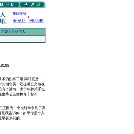
在线投稿
会 员 区
网站地图
|
企划
|
企业与人
8188
术的熟练工活,同时更是一
岁的销售员，还提着公文包在
没有了激情，由于年龄关系也
谋生手艺连摆摊修车都不
们正因为一个大订单拿到了高
可是我告诉你：如果你是个入
天是迟早要来到的。