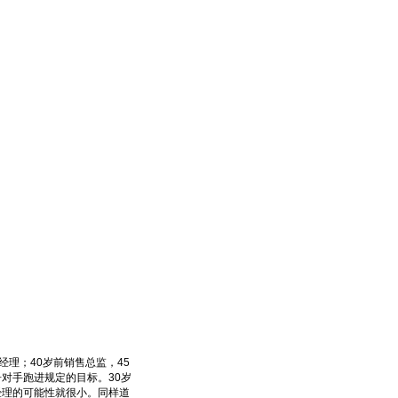
理；40岁前销售总监，45
争对手跑进规定的目标。30岁
经理的可能性就很小。同样道