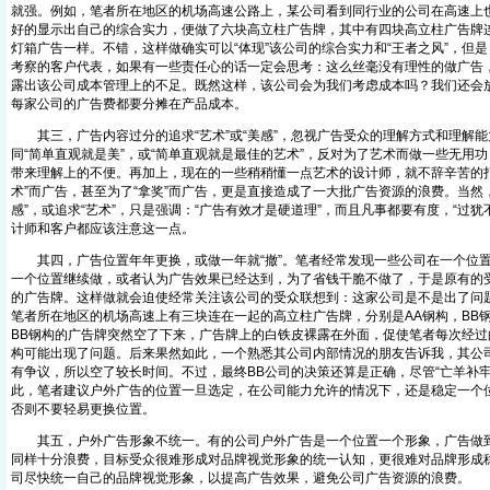
就强。例如，笔者所在地区的机场高速公路上，某公司看到同行业的公司在高速上
好的显示出自己的综合实力，便做了六块高立柱广告牌，其中有四块高立柱广告牌
灯箱广告一样。不错，这样做确实可以“体现”该公司的综合实力和“王者之风”，但
考察的客户代表，如果有一些责任心的话一定会思考：这么丝毫没有理性的做广告
露出该公司成本管理上的不足。既然这样，该公司会为我们考虑成本吗？我们还会
每家公司的广告费都要分摊在产品成本。
其三，广告内容过分的追求“艺术”或“美感”，忽视广告受众的理解方式和理解能
同“简单直观就是美”，或“简单直观就是最佳的艺术”，反对为了艺术而做一些无用
带来理解上的不便。再加上，现在的一些稍稍懂一点艺术的设计师，就不辞辛苦的打
术”而广告，甚至为了“拿奖”而广告，更是直接造成了一大批广告资源的浪费。当然
感”，或追求“艺术”，只是强调：“广告有效才是硬道理”，而且凡事都要有度，“过犹
计师和客户都应该注意这一点。
其四，广告位置年年更换，或做一年就“撤”。笔者经常发现一些公司在一个位置
一个位置继续做，或者认为广告效果已经达到，为了省钱干脆不做了，于是原有的
的广告牌。这样做就会迫使经常关注该公司的受众联想到：这家公司是不是出了问题
笔者所在地区的机场高速上有三块连在一起的高立柱广告牌，分别是AA钢构，BB
BB钢构的广告牌突然空了下来，广告牌上的白铁皮裸露在外面，促使笔者每次经过
构可能出现了问题。后来果然如此，一个熟悉其公司内部情况的朋友告诉我，其公
有争议，所以空了较长时间。不过，最终BB公司的决策还算是正确，尽管“亡羊补牢”
此，笔者建议户外广告的位置一旦选定，在公司能力允许的情况下，还是稳定一个
否则不要轻易更换位置。
其五，户外广告形象不统一。有的公司户外广告是一个位置一个形象，广告做到
同样十分浪费，目标受众很难形成对品牌视觉形象的统一认知，更很难对品牌形成
司尽快统一自己的品牌视觉形象，以提高广告效果，避免公司广告资源的浪费。