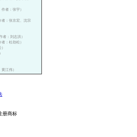
播网，作者：张宇）
网，作者：张京宏、沈宗
网，作者：刘志洪）
网，作者：杜劲松）
松）
）
者：黄江伟）
法
注册商标