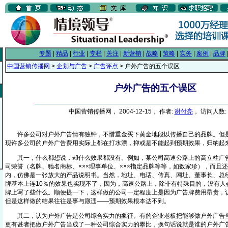
专题
|
精品
|
行业
|
专栏
|
关注
|
新营销
|
战略
|
策略
|
实务
|
案例
|
品牌
中国营销传播网
>
企划与广告
>
广告评点
> 户外广告的五个误区
户外广告的五个误区
中国营销传播网， 2004-12-15， 作者:
谢付亮
， 访问人数: 
许多公司对户外广告情有独钟，不惜重金买下黄金地段以传播自己的品牌。但是
现许多公司的户外广告费用实际上都在打水漂，抑或是不能起到预期效果，归纳起
其一，什么都想说，却什么效果都没有。例如，某公司高速公路上的高立柱广告
司荣誉（名牌、驰名商标、×××理事单位、×××指定品牌等等，如数家珍），而且
内，仿佛是一张放大的产品说明书。当然，地址、电话、传真、网址、董事长、总
牌基本上连10％的效果也实现不了，因为，高速公路上，除非有特殊目的，没有人
牌上写了些什么。顺便提一下，这样做的公司一定程度上是因为广告牌费用昂贵，认
但是这样做的结果往往是事与愿违——预期效果根本达不到。
其二，认为户外广告是公司综合实力的象征。有的企业老板把能够做户外广告当
更有甚者把做户外广告当成了一种公司综合实力的攀比，换句话说就是谁的户外广