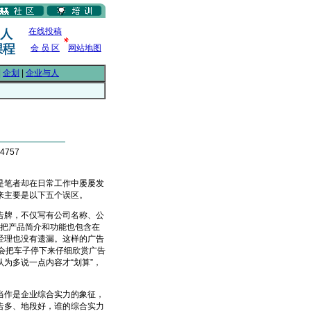
在线投稿
会 员 区
网站地图
|
企划
|
企业与人
4757
笔者却在日常工作中屡屡发
来主要是以下五个误区。
牌，不仅写有公司名称、公
还把产品简介和功能也包含在
经理也没有遗漏。这样的广告
会把车子停下来仔细欣赏广告
为多说一点内容才“划算”，
作是企业综合实力的象征，
告多、地段好，谁的综合实力