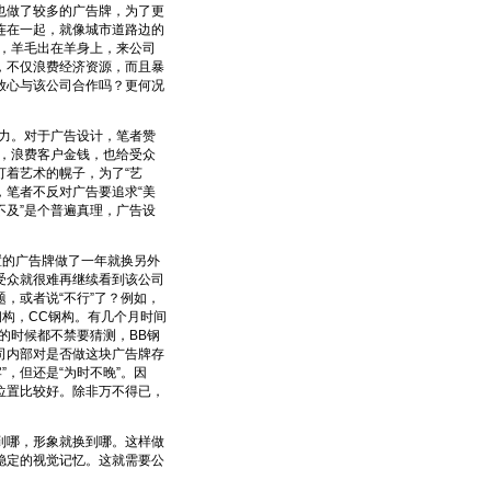
也做了较多的广告牌，为了更
连在一起，就像城市道路边的
是，羊毛出在羊身上，来公司
，不仅浪费经济资源，而且暴
放心与该公司合作吗？更何况
力。对于广告设计，笔者赞
功，浪费客户金钱，也给受众
着艺术的幌子，为了“艺
，笔者不反对广告要追求“美
不及”是个普遍真理，广告设
的广告牌做了一年就换另外
受众就很难再继续看到该公司
，或者说“不行”了？例如，
钢构，CC钢构。有几个月时间
的时候都不禁要猜测，BB钢
司内部对是否做这块广告牌存
，但还是“为时不晚”。因
位置比较好。除非万不得已，
哪，形象就换到哪。这样做
稳定的视觉记忆。这就需要公