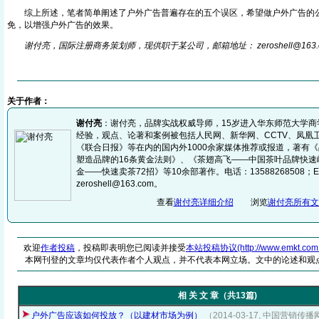
综上所述，笔者简单阐述了户外广告普遍存在的五个误区，希望做户外广告的公
免，以增强户外广告的效果。
谢付亮，国际注册商务策划师，现供职于某公司，邮箱地址： zeroshell@16
3
关于作者：
谢付亮
：谢付亮，品牌实战权威导师，15岁进入华东师范大学商
经验，观点、论著和案例被包括人民网、新华网、CCTV、凤凰
《联合日报》等在内的国内外1000余家媒体推荐或报道，著有
塑造品牌的16条黄金法则》、《茶翅高飞——中国茶叶品牌快速
金——快速卖茶72招》等10余部著作。电话：13588268508；E-
zeroshell@163.com。
查看
谢付亮详细介绍
浏览
谢付亮所有文
欢迎
作者投稿
，投稿即表明您已阅读并接受
本站投稿协议(http://www.emkt.com.cn/
本网刊登的文章均仅代表作者个人观点，并不代表本网立场。文中的论述和观
相 关 文 章（共13篇)
户外广告应该如何投放？（以建材市场为例）
（2014-03-17, 中国营销