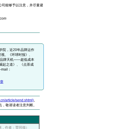
司能够予以注意，并尽量避
.com
学院，近20年品牌运作
卫视、《环球时报》、
《品牌天机——超低成本
崛起之道》、《点茶成
mail：
章
article/send.shtml)
。
点，敬请读者注意判断。
传播网，作者：贾同领）