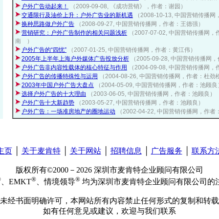
户外广告动起来！
（2009-09-08, 《成功营销》，作者：谢园）
交通限行及油价上升：户外广告业的新机遇
（2008-10-13, 中国营销传
换种思路做户外广告
（2008-09-27, 中国营销传播网，作者：王德强）
营销研究：户外广告制作的相关问题浅析
（2007-07-02, 中国营销传播
南 ）
户外广告的“四忧”
（2007-01-25, 中国营销传播网，作者：黄江伟）
2005年上半年上海户外媒体广告投放分析
（2005-09-28, 中国营销传播
户外广告非内容性载体的核心特征与作用
（2004-09-08, 中国营销传播
户外广告的传播特殊性与运用
（2004-08-26, 中国营销传播网，作者：杜劲
2003年中国户外广告大盘点
（2004-05-09, 中国营销传播网，作者：池顾良
选择户外广告的十大理由
（2003-06-05, 中国营销传播网，作者：池顾良）
户外广告十大新趋势
（2003-05-27, 中国营销传播网，作者：池顾良）
户外广告：一场准房地产的圈地运动
（2002-04-22, 中国营销传播网，作
主页
│
关于麦肯特
│
关于网站
│
招聘信息
│
广告服务
│
联系方
版权所有©2000－2026 深圳市麦肯特企业顾问有限公司
®
®
®
、EMKT
、情境领导
均为深圳市麦肯特企业顾问有限公司的
未经书面明确许可，本网站所有内容禁止任何形式的复制和转载
如有任何意见或建议，欢迎与我们联系