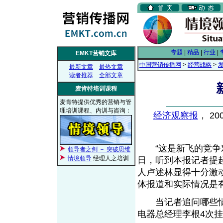
专题
|
精品
|
行业
|
EMKT营销文库
中国营销传播网
>
经营战略
>
最新文章
最热文章
读者推荐
全部文章
麦肯特培训课程
麦肯特提供优秀的营销与管
理培训课程、内训与咨询：
经济观察报
， 20
“这是新飞的竞争对
领导者之剑 － 突破思维
情境领导
经理人之培训
日，听到本报记者提
人卢述林显得十分激
体报道和实际情况是
当记者追问哪些情况
电器总经理李根4次