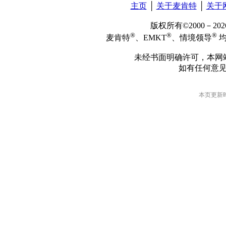
主页
│
关于麦肯特
│
关于
版权所有©2000－2
®
®
®
麦肯特
、EMKT
、情境领导
均
未经书面明确许可，本网
如有任何意
本页更新时间: