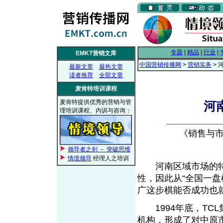
专题
|
精品
|
行业
|
EMKT营销文库
中国营销传播网
>
营销实务
> 
最新文章
最热文章
读者推荐
全部文章
麦肯特培训课程
麦肯特提供优秀的营销与管
河
理培训课程、内训与咨询：
《销售与市场
领导者之剑 － 突破思维
情境领导
经理人之培训
河南区域市场的特殊
性，因此从“全国一盘
广这步棋能否成功也
1994年底，TC
机构，形成了对中原