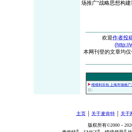
场推广”战略思想构建
欢迎
作者投
(http:/
本网刊登的文章均仅
维维利乐包 上海市场推广
启）
主页
│
关于麦肯特
│
关于
版权所有©2000－2
®
®
®