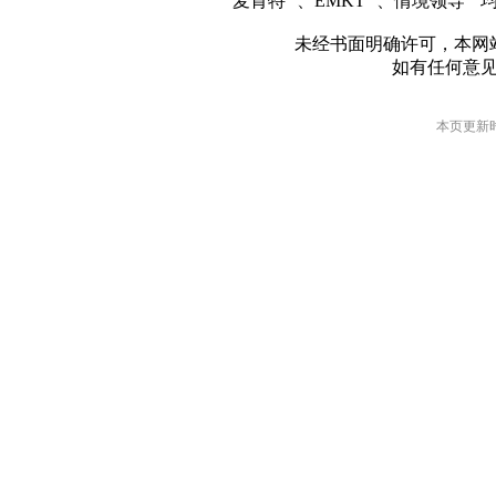
麦肯特
、EMKT
、情境领导
均
未经书面明确许可，本网
如有任何意
本页更新时间: