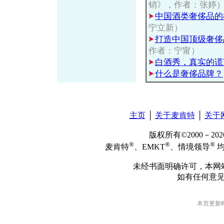
销》，作者：张婷
中国酒类奢侈品的
宁立新）
打造中国顶级奢侈
作者：宁甯）
白酒秀，真实的谎
什么是奢侈品牌？
主页
│
关于麦肯特
│
关于
版权所有©2000－2
®
®
®
麦肯特
、EMKT
、情境领导
均
未经书面明确许可，本网
如有任何意
本页更新时间: