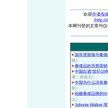
欢迎
作者投
(http:/
本网刊登的文章均仅
加菲虎斑猫与奢侈
驰）
奢侈品的另类营销
中国白酒“世纪10
者：孙延元）
中国为什么没有奢
剑）
创建奢侈品牌的N
山）
Johnnie Wal