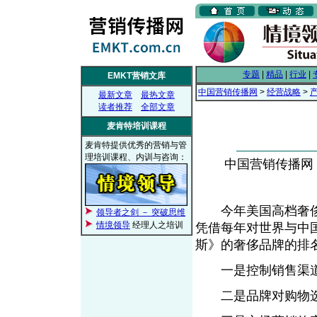
专题
|
精品
|
行业
|
EMKT营销文库
中国营销传播网
>
经营战略
>
最新文章
最热文章
读者推荐
全部文章
麦肯特培训课程
麦肯特提供优秀的营销与管
理培训课程、内训与咨询：
中国营销传播网， 2
今年美国高档奢侈品
领导者之剑 － 突破思维
情境领导
经理人之培训
凭借每年对世界与中
斯》的奢侈品牌的排
一是控制销售渠道
二是品牌对购物选