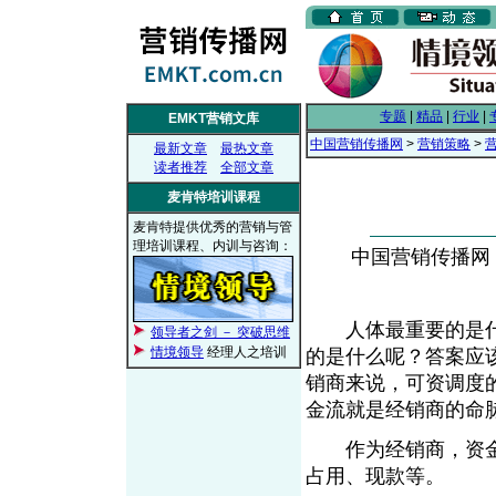
专题
|
精品
|
行业
|
EMKT营销文库
中国营销传播网
>
营销策略
>
最新文章
最热文章
读者推荐
全部文章
麦肯特培训课程
麦肯特提供优秀的营销与管
理培训课程、内训与咨询：
中国营销传播网， 2
人体最重要的是什
领导者之剑 － 突破思维
情境领导
经理人之培训
的是什么呢？答案应
销商来说，可资调度
金流就是经销商的命
作为经销商，资金的
占用、现款等。