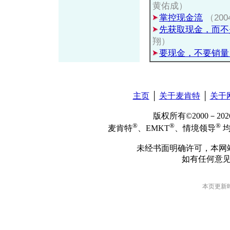
黄佑成）
掌控现金流
（20
先获取现金，而不
翔）
要现金，不要销量
主页
│
关于麦肯特
│
关于
版权所有©2000－2
®
®
®
麦肯特
、EMKT
、情境领导
均
未经书面明确许可，本网
如有任何意
本页更新时间: