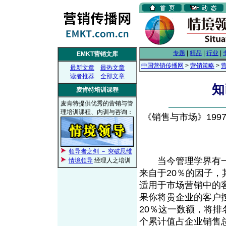
专题
|
精品
|
行业
|
EMKT营销文库
中国营销传播网
>
营销策略
>
最新文章
最热文章
读者推荐
全部文章
知
麦肯特培训课程
麦肯特提供优秀的营销与管
理培训课程、内训与咨询：
《销售与市场》1997年
领导者之剑 － 突破思维
当今管理学界有一个熟
情境领导
经理人之培训
来自于20％的因子，
适用于市场营销中的
果你将贵企业的客户
20％这一数额，将
个累计值占企业销售总