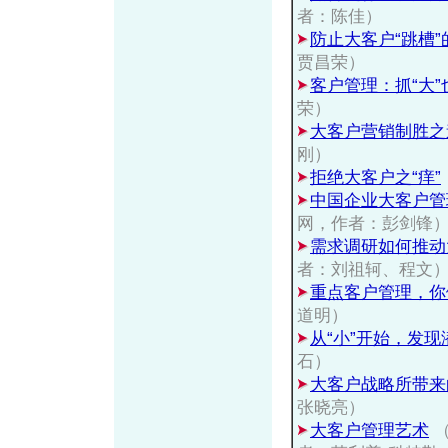
者：陈佳）
防止大客户“跳槽
贾昌荣）
客户管理：抓“大”
荣）
大客户营销制胜之
刚）
拒绝大客户之“痒”
中国企业大客户管
网，作者：彭剑锋
需求调研如何推动
者：刘祖轲、程文
重点客户管理，你
道明）
从“小”开始，发现
石）
大客户战略所带来
张晓亮）
大客户管理艺术
（