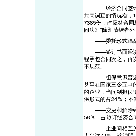
——经济合同签约率
共同调查的情况看，1
7385份，占应签合
同法》“除即清结者外
——委托形式混乱
——签订书面经济
程承包合同次之，再
不规范。
——担保意识普遍低
甚至在国家三令五申
的企业，当问到担保
保形式的占24％；不
——变更和解除经
58％，占签订经济合
——企业间相互施欠
人欠达79％。这说