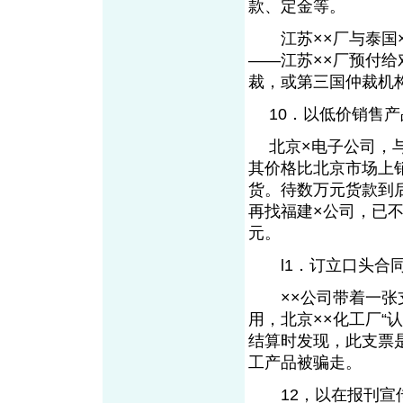
款、定金等。
江苏××厂与泰国×
——江苏××厂预付给
裁，或第三国仲裁机
10．以低价销售产
北京×电子公司，与
其价格比北京市场上
货。待数万元货款到
再找福建×公司，已
元。
l1．订立口头合同
××公司带着一张支
用，北京××化工厂
结算时发现，此支票
工产品被骗走。
12，以在报刊宣传