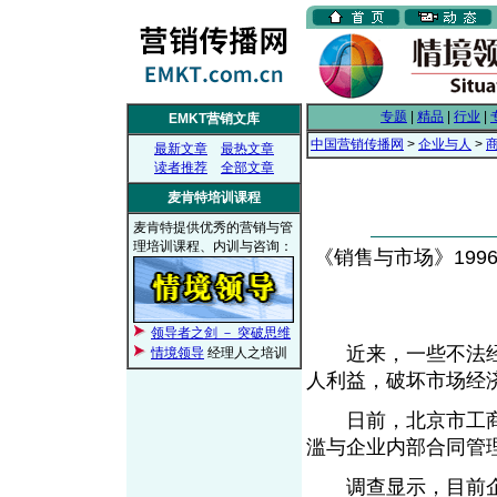
专题
|
精品
|
行业
|
EMKT营销文库
中国营销传播网
>
企业与人
>
最新文章
最热文章
读者推荐
全部文章
麦肯特培训课程
麦肯特提供优秀的营销与管
理培训课程、内训与咨询：
《销售与市场》1996年
领导者之剑 － 突破思维
近来，一些不法经
情境领导
经理人之培训
人利益，破坏市场经
日前，北京市工商局
滥与企业内部合同管
调查显示，目前企