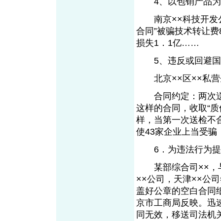
4、以包销产品为名
南京××科技开发公
合同”被骗技术转让费
损失1．1亿……
5、违反或回避国家
北京××区××私营
合同约定：两次送检
这样的合同，收取“质
样，当第一次送检不
使43家企业上当受骗
6．为违法行为提供
某部综合司××，与
××公司，天津××公
盖好公章的空白合同
京市工商局反映。迅
同无效，移送司法机