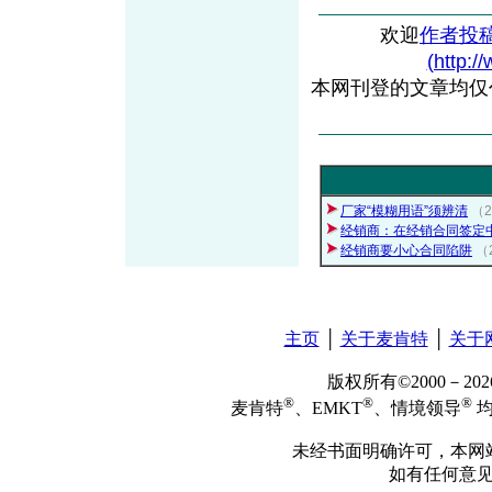
欢迎
作者投
(http:/
本网刊登的文章均仅
厂家“模糊用语”须辨清
（
经销商：在经销合同签定
经销商要小心合同陷阱
（
主页
│
关于麦肯特
│
关于
版权所有©2000－2
®
®
®
麦肯特
、EMKT
、情境领导
均
未经书面明确许可，本网
如有任何意