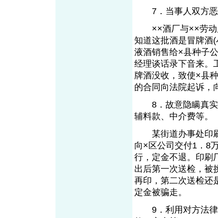
7．当事人双方恶
××酒厂与××劳动
知道这批酒是冒牌酒
液酒销售给×县种子
经理谈话录下音来。
牌酒没收，致使×县
的合同向法院起诉，
8．故意隐瞒真实情
辅料款、中介费等。
某街道办事处印刷厂
向×区公司交付1．
行，定金不退。印刷
出后第一次送检，被
再印，第二次送检还
定金被骗走。
9．利用对方法律素