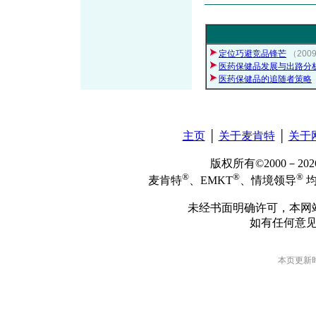
定位巧避竞品锋芒
（200
医药保健品发展与出路分
医药保健品的追随者策略
主页
│
关于麦肯特
│
关于
版权所有©2000－2
®
®
®
麦肯特
、EMKT
、情境领导
均
未经书面明确许可，本网
如有任何意
本页更新时间: