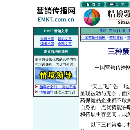
专题
|
精品
|
行业
|
EMKT营销文库
中国营销传播网
>
营销策略
>
最新文章
最热文章
读者推荐
全部文章
三种策
麦肯特培训课程
麦肯特提供优秀的营销与管
理培训课程、内训与咨询：
中国营销传播网， 
“天上飞广告，地上
领导者之剑 － 突破思维
情境领导
经理人之培训
呈现被动与无奈，面
药保健品企业都不敢
自身的一点优势能在
和拓展生存空间，成
以下三种策略，相