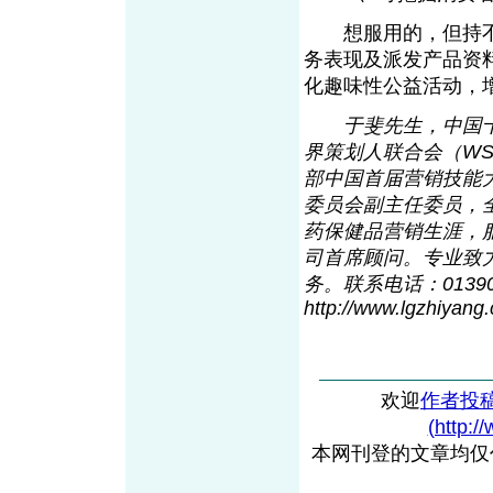
想服用的，但持不
务表现及派发产品资
化趣味性公益活动，
于斐先生，中国
界策划人联合会（W
部中国首届营销技能
委员会副主任委员，
药保健品营销生涯，
司首席顾问。专业致
务。联系电话：01390618
http://www.lgzhiyan
g
欢迎
作者投
(http:/
本网刊登的文章均仅