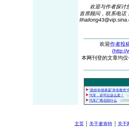
欢迎与作者探讨您
首席顾问，联系电话：0
lihailong43@vip.sin
a
欢迎
作者投
(http:/
本网刊登的文章均仅
“跌价补偿承诺”并非救市“
汽车，还可以这么卖！
（
汽车厂商召回什么
（200
主页
│
关于麦肯特
│
关于