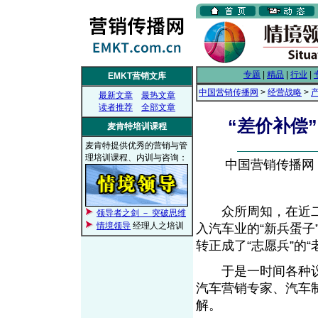
专题
|
精品
|
行业
|
EMKT营销文库
中国营销传播网
>
经营战略
>
最新文章
最热文章
读者推荐
全部文章
“差价补偿
麦肯特培训课程
麦肯特提供优秀的营销与管
理培训课程、内训与咨询：
中国营销传播网， 2
众所周知，在近二
领导者之剑 － 突破思维
情境领导
经理人之培训
入汽车业的“新兵蛋子
转正成了“志愿兵”的“
于是一时间各种议
汽车营销专家、汽车
解。