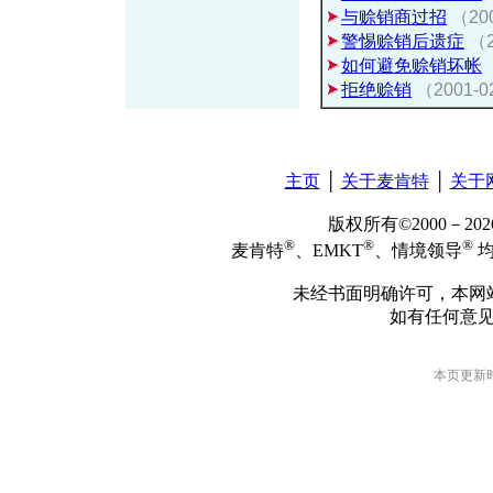
与赊销商过招
（20
警惕赊销后遗症
（
如何避免赊销坏帐
拒绝赊销
（2001
主页
│
关于麦肯特
│
关于
版权所有©2000－2
®
®
®
麦肯特
、EMKT
、情境领导
均
未经书面明确许可，本网
如有任何意
本页更新时间: