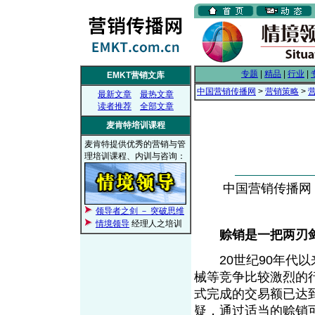
专题
|
精品
|
行业
|
EMKT营销文库
中国营销传播网
>
营销策略
>
最新文章
最热文章
读者推荐
全部文章
麦肯特培训课程
麦肯特提供优秀的营销与管
理培训课程、内训与咨询：
中国营销传播网， 2
领导者之剑 － 突破思维
情境领导
经理人之培训
赊销是一把两刃
20世纪90年代以
械等竞争比较激烈的
式完成的交易额已达到
疑，通过适当的赊销