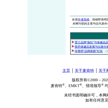
欢迎
作者投稿
，投稿即表明
本网刊登的文章均仅代表作
晋江品牌“疯狂”与保健品
医药保健品发展与出路分
珍视明“品牌刷新”纪实
（2
主页
│
关于麦肯特
│
关于
版权所有©2000－2
®
®
®
麦肯特
、EMKT
、情境领导
均
未经书面明确许可，本网
如有任何意