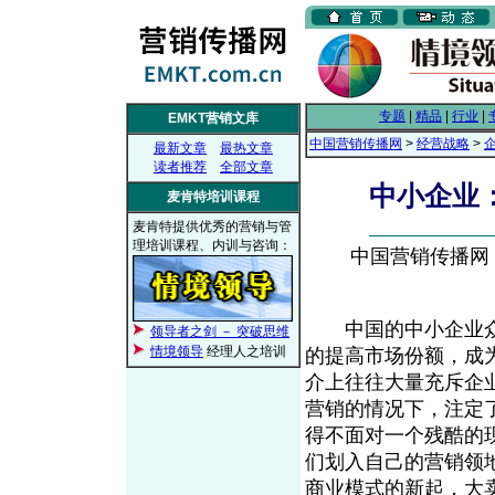
专题
|
精品
|
行业
|
EMKT营销文库
中国营销传播网
>
经营战略
>
最新文章
最热文章
读者推荐
全部文章
中小企业
麦肯特培训课程
麦肯特提供优秀的营销与管
理培训课程、内训与咨询：
中国营销传播网， 2
中国的中小企业众
领导者之剑 － 突破思维
情境领导
经理人之培训
的提高市场份额，成
介上往往大量充斥企
营销的情况下，注定
得不面对一个残酷的
们划入自己的营销领
商业模式的新起，大