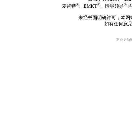
®
®
®
麦肯特
、EMKT
、情境领导
均
未经书面明确许可，本网
如有任何意
本页更新时间: