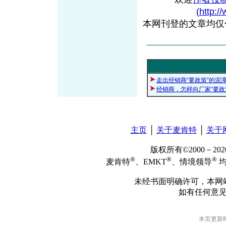
(http:/
本网刊登的文章均仅
走出经销商“要政策”的泥
经销商，怎样向厂家“要政
主页
│
关于麦肯特
│
关于
版权所有©2000－2
®
®
®
麦肯特
、EMKT
、情境领导
均
未经书面明确许可，本网
如有任何意
本页更新时间: