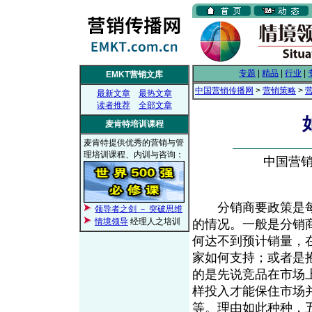
专题
|
精品
|
行业
|
EMKT营销文库
中国营销传播网
>
营销策略
>
最新文章
最热文章
读者推荐
全部文章
麦肯特培训课程
麦肯特提供优秀的营销与管
理培训课程、内训与咨询：
中国营销传
分销商要政策是每
领导者之剑 － 突破思维
情境领导
经理人之培训
的情况。一般是分销
何达不到预计销量，
家如何支持；或者是
的是先说竞品在市场
样投入才能保住市场
等。理由如此种种，