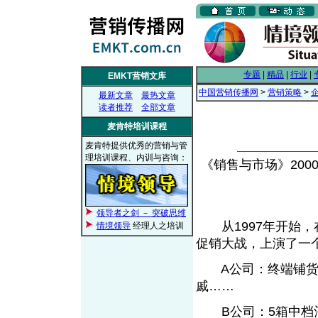
专题
|
精品
|
行业
|
EMKT营销文库
中国营销传播网
>
营销策略
>
最新文章
最热文章
读者推荐
全部文章
麦肯特培训课程
麦肯特提供优秀的营销与管
理培训课程、内训与咨询：
《销售与市场》2000年
领导者之剑 － 突破思维
从1997年开始，
情境领导
经理人之培训
促销大战，上演了一
A公司：终端铺货，
戚……
B公司：5箱中档酒