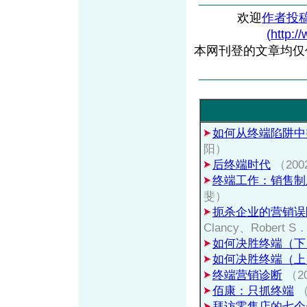
欢迎
作者投
(http:/
本网刊登的文章均仅
如何从终端陷阱中
阳）
后终端时代
（20
终端工作：销售制
斐）
扼杀企业的营销误
Clancy、Robert S
如何决胜终端（下
如何决胜终端（上
终端营销诊断
（2
佰康：只抓终端
（
拜访零售店的七个