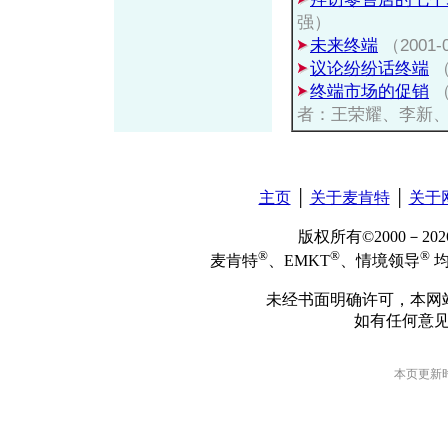
强）
未来终端
（200
议论纷纷话终端
（
终端市场的促销
（
者：王荣耀、李新
主页
│
关于麦肯特
│
关于
版权所有©2000－2
®
®
®
麦肯特
、EMKT
、情境领导
均
未经书面明确许可，本网
如有任何意
本页更新时间: