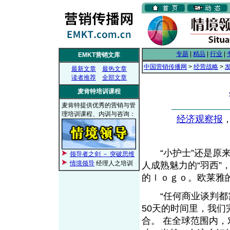
专题
|
精品
|
行业
|
EMKT营销文库
中国营销传播网
>
经营战略
>
最新文章
最热文章
读者推荐
全部文章
麦肯特培训课程
麦肯特提供优秀的营销与管
理培训课程、内训与咨询：
经济观察报
，
“小护士”还是原来清
领导者之剑 － 突破思维
情境领导
经理人之培训
人成熟魅力的“羽西
的ｌｏｇｏ。欧莱雅
“任何商业谈判都需
50天的时间里，我
合。 在全球范围内