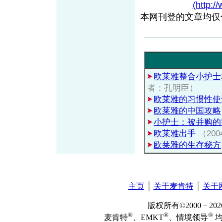
(http:/
本网刊登的文章均仅
欧莱雅整合小护士
者：孔明臣）
欧莱雅的习惯性使
欧莱雅的中国攻略
小护士：被并购的
欧莱雅出手
（2004
欧莱雅的生存秘方
主页
│
关于麦肯特
│
关于
版权所有©2000－2
®
®
®
麦肯特
、EMKT
、情境领导
均