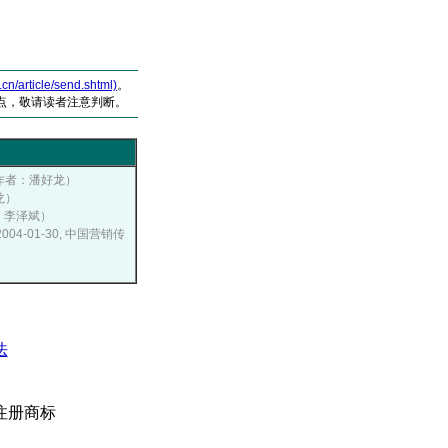
article/send.shtml)
。
点，敬请读者注意判断。
网，作者：潘好龙）
龙）
者：李泽斌）
004-01-30, 中国营销传
法
注册商标