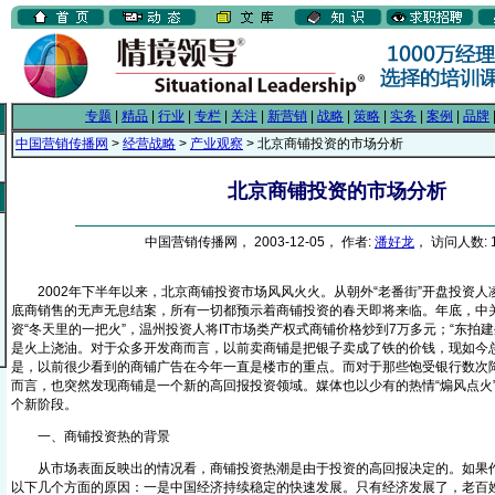
专题
|
精品
|
行业
|
专栏
|
关注
|
新营销
|
战略
|
策略
|
实务
|
案例
|
品牌
中国营销传播网
>
经营战略
>
产业观察
> 北京商铺投资的市场分析
北京商铺投资的市场分析
中国营销传播网， 2003-12-05， 作者:
潘好龙
， 访问人数: 1
2002年下半年以来，北京商铺投资市场风风火火。从朝外“老番街”开盘投资人
底商销售的无声无息结案，所有一切都预示着商铺投资的春天即将来临。年底，中
资“冬天里的一把火”，温州投资人将IT市场类产权式商铺价格炒到7万多元；“东拍建
是火上浇油。对于众多开发商而言，以前卖商铺是把银子卖成了铁的价钱，现如今
是，以前很少看到的商铺广告在今年一直是楼市的重点。而对于那些饱受银行数次
而言，也突然发现商铺是一个新的高回报投资领域。媒体也以少有的热情“煽风点火
个新阶段。
一、商铺投资热的背景
从市场表面反映出的情况看，商铺投资热潮是由于投资的高回报决定的。如果作
以下几个方面的原因：一是中国经济持续稳定的快速发展。只有经济发展了，老百