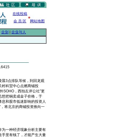
在线投稿
会 员 区
网站地图
|
企划
|
企业与人
6415
凌晨3点排队等候，到回龙观
关村科贸中心点燃商铺投
外SOHO，西拍左岸公社”更
总想把铜卖成金子价格，于
降息和股市低迷影响的投资人
”，将北京的商铺投资推向一
为一种经济现象分析主要有
姓手里有钱了，才能产生大量