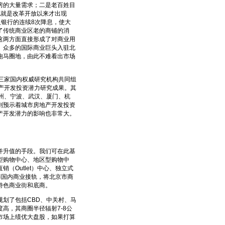
房的大量需求；二是老百姓目
也就是改革开放以来才出现
及银行的连续8次降息，使大
了传统商业区老的商铺的消
这两方面直接形成了对商业用
。众多的国际商业巨头入驻北
跑马圈地，由此不难看出市场
三家国内权威研究机构共同组
地产开发投资潜力研究成果。其
州、宁波、武汉、厦门、杭
则预示着城市房地产开发投资
产开发潜力的影响也非常大。
升值的手段。我们可在此基
型购物中心、地区型购物中
Outlet）中心、独立式
与国内商业接轨，将北京市商
特色商业街和底商。
划了包括CBD、中关村、马
高，其商圈半径辐射7-8公
市场上绩优大盘股，如果打算