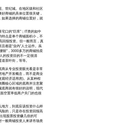
、世纪城。在地区级和社区
择好商铺的具体位置很关键，
，如果选择的商铺位置好，就
口的“巨库”；IT类的如中
的特点是单个商铺面积小，不
高回报投资。但一般而言，真
且都是“业内”人士运作。虽
斩”，3000多万的商铺拍卖
资人的投资目的不一定很清
莲道茶叶街，等等。
商从专业投资眼光看是非常
房地产开发概念，而不是商业
龙观经济适用房)。从某种程
商圈核心区域的底商并注意聚
城底商就有很好的说明，现代
南面空置率低商户关门的也很
地方，到底应该投资什么样
风险的，只是存在投资回报高
会出现股票投资赚几倍的可
对一般商铺投资人来讲市场类