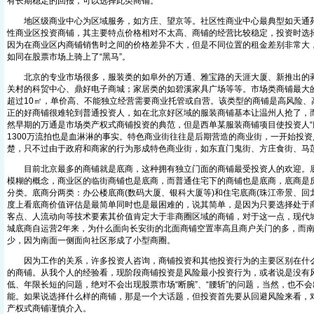
有长期稳定的回报，可以选择此类商铺。
地区级商业中心为区域服务，如方庄、望京等。社区性商业中心最典型如天通苑
性商业区投资商铺，其主要特点价格相对不太高、商铺的经营比较稳定，投资时选
因为在商业区内商铺销售时之间的价格差异不大，但是不同位置的租金差别非常大
如同在股票市场上骑上了“黑马”。
北京的专业市场很多，服装类的如阜外的万通、雅宝路的天涯大厦、新推出的蒋宅
关村的科贸中心、鼎好电子商城；家居类的如碧溪家具广场等等。市场类商铺最大
超过10㎡，单价高、不能独立经营需要商业托管或自营。该类型的商铺是高风险、
正的好商铺很难轮到普通投资人，如在北京好区域的服装商铺基本让温州人抢了，而
然早期的万通是市场类产权式商铺投资的典范，但是西单某服装商铺项目使投资人“腰
1300万流拍也是血淋淋的事实。特色商业街往往是后期营造的商业街，一开始投
楚，只不过由于政府和商家的行为形成特色商业街，如东直门鬼街、方庄食街、马
目前北京最多的商铺就是底商，这种拥有独立门面的商铺最受投资人的欢迎。底
模糊的概念，商业区的临街商铺也是底商，而普通住宅下的商铺也是底商，底商是
分类。底商分两类：办公楼底商(数码大厦、银科大厦等)和住宅底商(珠江帝景、回
度上看底商价值评估是最简单同时也是最困难的，说其简单，是因为只要选择处于
客点、人流动向等技术要素其价值肯定大于非商圈区域的商铺，对于这一点，现代
城底商自运营2年来，为什么面向长安街的北面商铺空置率高且商户关门的多，而
少，因为南面一侧面向社区形成了小型商圈。
因为工作的关系，许多投资人咨询，商铺投资和其他投资行为的主要区别在什么
的商铺。从我个人的经验看，现阶段商铺投资是风险最小投资行为，或者说是没有
低、年限长短的问题，绝对不会出现股票市场“断腕”、“腰斩”的问题，当然，也不
能。如果说选择什么样的商铺，那是一个大话题，但投资首先要从回避风险来看，
产权式商铺谨慎介入。