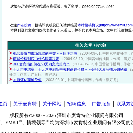
欢迎与作者探讨您的观点和看法，电子邮件： phaolong@26
3
.net
欢迎
作者投稿
，投稿即表明您已阅读并接受
本站投稿协议(http://www.emkt.com.cn/
本网刊登的文章均仅代表作者个人观点，并不代表本网立场。文中的论述和观
相 关 文 章（共5篇)
概念炒做与市场规律的冲突－－巨库之痛
（2004-09-01, 中国营销传播
商铺价格到底由什么因素决定
（2004-08-10, 中国营销传播网，作者：潘好
300套商铺如何在60天内完成招商？
（2004-05-13, 中国营销传播网，作
于无声中结案 于无意中刷新中关村商铺价格－－银科大厦商铺营销秘籍
（2
播网，作者：红石行、潘好龙）
如何评估商铺价值
（2003-08-01, 中国营销传播网，作者：潘好龙）
主页
│
关于麦肯特
│
关于网站
│
招聘信息
│
广告服务
│
联系方
版权所有©2000－2026 深圳市麦肯特企业顾问有限公司
®
®
®
、EMKT
、情境领导
均为深圳市麦肯特企业顾问有限公司的