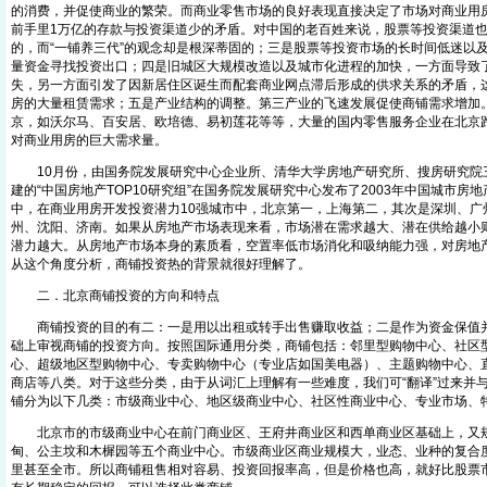
的消费，并促使商业的繁荣。而商业零售市场的良好表现直接决定了市场对商业用
前手里1万亿的存款与投资渠道少的矛盾。对中国的老百姓来说，股票等投资渠道
的，而“一铺养三代”的观念却是根深蒂固的；三是股票等投资市场的长时间低迷以
量资金寻找投资出口；四是旧城区大规模改造以及城市化进程的加快，一方面导致
失，另一方面引发了因新居住区诞生而配套商业网点滞后形成的供求关系的矛盾，
房的大量租赁需求；五是产业结构的调整。第三产业的飞速发展促使商铺需求增加
京，如沃尔马、百安居、欧培德、易初莲花等等，大量的国内零售服务企业在北京
对商业用房的巨大需求量。
10月份，由国务院发展研究中心企业所、清华大学房地产研究所、搜房研究院
建的“中国房地产TOP10研究组”在国务院发展研究中心发布了2003年中国城市房
中，在商业用房开发投资潜力10强城市中，北京第一，上海第二，其次是深圳、广
州、沈阳、济南。如果从房地产市场表现来看，市场潜在需求越大、潜在供给越小
潜力越大。从房地产市场本身的素质看，空置率低市场消化和吸纳能力强，对房地
从这个角度分析，商铺投资热的背景就很好理解了。
二．北京商铺投资的方向和特点
商铺投资的目的有二：一是用以出租或转手出售赚取收益；二是作为资金保值并
础上审视商铺的投资方向。按照国际通用分类，商铺包括：邻里型购物中心、社区
心、超级地区型购物中心、专卖购物中心（专业店如国美电器）、主题购物中心、直销（
商店等八类。对于这些分类，由于从词汇上理解有一些难度，我们可“翻译”过来并
铺分为以下几类：市级商业中心、地区级商业中心、社区性商业中心、专业市场、
北京市的市级商业中心在前门商业区、王府井商业区和西单商业区基础上，又规
甸、公主坟和木樨园等五个商业中心。市级商业区商业规模大，业态、业种的复合度
里甚至全市。所以商铺租售相对容易、投资回报率高，但是价格也高，就好比股票